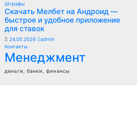
Штрафы
Скачать Мелбет на Андроид —
быстрое и удобное приложение
для ставок
24.05.2026
admin
Контакты
Менеджмент
деньги, банки, финансы
Работает на WordPress
|
Тема: Newspaperex, автор
Themeansar
Home
Связаться с нами