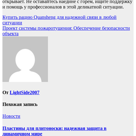
открывает. Не оставайтесь наедине с горем, ищите поддержку
и помощь у профессионалов в этой деликатной ситуации.
Навигация
Купить рацию Quansheng для надежной связи в любой
ситуации
по
Проект системы пожаротушения: Обеспечение безопасности
записям
объекта
От
LightSide2007
Похожая запись
Новости
Пластины для плитоноски: надежная защита в
динамичном мире