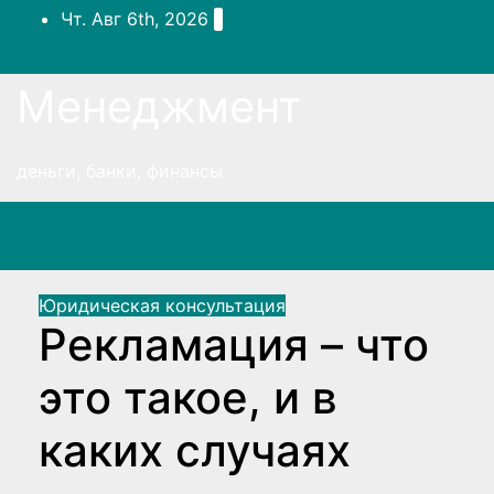
Перейти
Чт. Авг 6th, 2026
к
содержимому
Менеджмент
деньги, банки, финансы
Юридическая консультация
Рекламация – что
это такое, и в
каких случаях