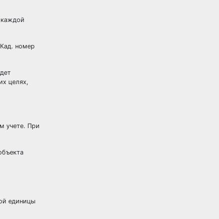
д каждой
Кад. номер
удет
их целях,
м учете. При
объекта
дой единицы