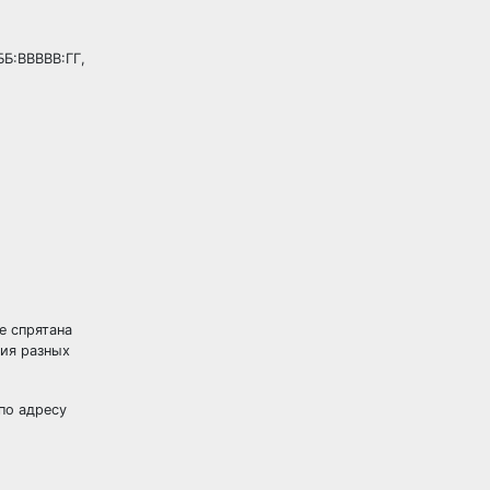
Б:ВВВВВ:ГГ,
е спрятана
ия разных
по адресу