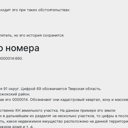
ходит это при таких обстоятельствах:
тель, но его история сохранится.
о номера
0000014:660.
я 91 округ. Цифрой 69 обозначается Тверская область.
ржокский район.
ае это 0000014. Обозначают они кадастровый квартал, зону и массив
твенно КН земельного участка. На данном примере это земли
ли в дальнейшем их разделят на несколько участков, то цифры в пос
ить, какое недвижимое имущество расположено на данной территори
ажном доме и т. д.