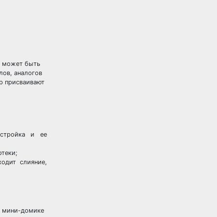
?
н может быть
ов, аналогов
р присваивают
остройка и ее
отеки;
ходит слияние,
в мини-домике