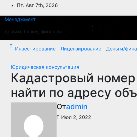
Перейти
Пт. Авг 7th, 2026
к
содержимому
Менеджмент
деньги, банки, финансы
Инвестирование
Лицензирование
Деньги/фин
Юридическая консультация
Кадастровый номер
найти по адресу об
От
admin
Июл 2, 2022