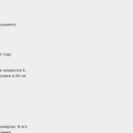
кументе,
е году
те символов E,
ройки в КН не
номером. В его
ршения