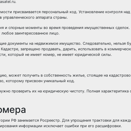
satel.ru.
имости присваивается персональный код. Установление контроля на
 управленческого аппарата страны.
ия и спорные моменты во время проведения имущественных сделок. 
 любое заинтересованное лицо.
щие документы на недвижимое имущество. Следовательно, нельзя б
Кадастре, запрещено продавать, дарить, использовать в коммерческ
сти, который не имеет номер, не имеет юридической силы.
ию, может получить в собственность жилье, стоящее на кадастрово
о, которому присвоен уникальный код.
ужно проверить их на юридическую чистоту. Полная характеритика 
омера
тории РФ занимается Росреестр. Для упрощения трактовки для каж
дирования информации исключает ошибки при его расшифровки.