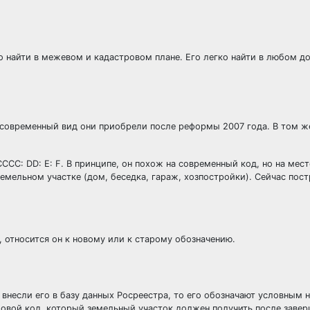
 найти в межевом и кадастровом плане. Его легко найти в любом до
 современный вид они приобрели после реформы 2007 года. В том ж
CCC: DD: E: F. В принципе, он похож на современный код, но на мес
мельном участке (дом, беседка, гараж, хозпостройки). Сейчас пост
 относится он к новому или к старому обозначению.
внесли его в базу данных Росреестра, то его обозначают условным 
словой код, который земельный участок должен получить после заве