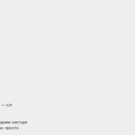
 — с/п
леднем секторе
и: просто