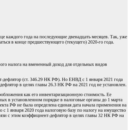
це каждого года на последующие двенадцать месяцев. Так, уже
ться в конце предшествующего (текущего) 2020-го года.
ого налога на вмененный доход для отдельных видов
-дефлятор (ст. 346.29 НК РФ). Но ЕНВД с 1 января 2021 года
т-дефлятор в целях главы 26.3 НК РФ на 2021 год не установлен.
гообложения как его инвентаризационную стоимость. Ее
ых в установленном порядке в налоговые органы до 1 марта
ъекта РФ не была определена единая дата начала применения на
 с 1 января 2020 года налоговую базу по налогу на имущество
связи с этим коэффициент-дефлятор в целях главы 32 НК РФ на