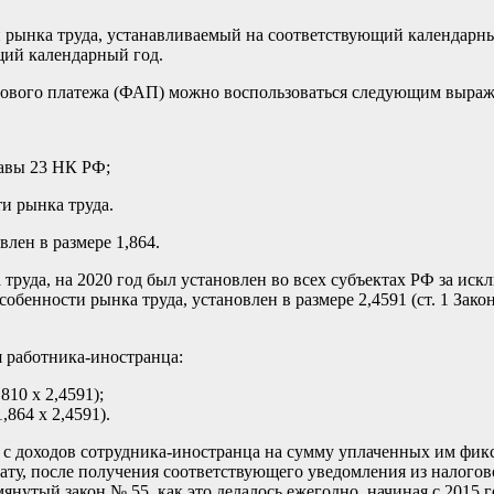
рынка труда, устанавливаемый на соответствующий календарный
щий календарный год.
нсового платежа (ФАП) можно воспользоваться следующим выра
авы 23 НК РФ;
и рынка труда.
лен в размере 1,864.
уда, на 2020 год был установлен во всех субъектах РФ за искл
нности рынка труда, установлен в размере 2,4591 (ст. 1 Закона
я работника-иностранца:
810 х 2,4591);
,864 х 2,4591).
с доходов сотрудника-иностранца на сумму уплаченных им фик
ту, после получения соответствующего уведомления из налогово
янутый закон № 55, как это делалось ежегодно, начиная с 2015 