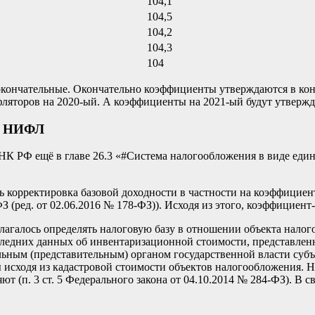
104,1
104,5
104,2
104,3
104
 окончательные. Окончательно коэффициенты утверждаются в кон
ляторов на 2020-ый. А коэффициенты на 2021-ый будут утвержда
 и НИФЛ
К РФ ещё в главе 26.3 «
#
Система налогообложения
в виде един
 корректировка базовой доходности в частности на коэффициент
-ФЗ (ред. от 02.06.2016 № 178-ФЗ)). Исходя из этого, коэффициен
длагалось определять налоговую базу в отношении объекта нало
ледних данных об инвентаризационной стоимости, представленн
тельным (представительным) органом государственной власти суб
 исходя из кадастровой стоимости объектов налогообложения. Но
т (п. 3 ст. 5 Федерального закона от 04.10.2014 № 284-ФЗ). В 