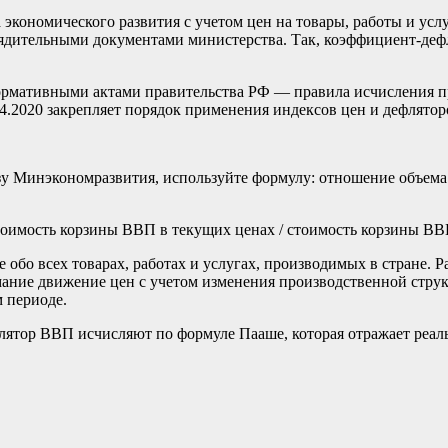
экономического развития с учетом цен на товары, работы и ус
рядительными документами министерства. Так, коэффициент-дефл
нормативными актами правительства РФ — правила исчисления п
4.2020
закрепляет порядок применения индексов цен и дефлятор
азу Минэкономразвития, используйте формулу: отношение объе
мость корзины ВВП в текущих ценах / стоимость корзины ВВП 
обо всех товарах, работах и услугах, производимых в стране. 
мание движение цен с учетом изменения производственной стру
 периоде.
флятор ВВП исчисляют по формуле Пааше, которая отражает реаль