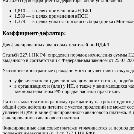
На 2020 год коэффициенты-дефляторы были установлены:
1,810 — в целях применения
#
НДФЛ
1,589 — в целях применения
#
ПСН
1,379 — в целях уплаты торгового сбора (приказ Минэкон
Коэффициент-дефлятор:
Для фиксированных авансовых платежей по НДФЛ
Статьёй 227.1 НК РФ определен порядок исчисления суммы НД
выданного в соответствии с Федеральным законом от 25.07.2
Указанные иностранные граждане могут осуществлять такую дея
у физических лиц для личных, домашних и иных, подобн
в организациях и (или) у ИП, а также у занимающихся ч
законодательством РФ порядке частной практикой.
Патент выдается иностранному гражданину на срок от одного до
общий срок действия патента с учетом продлений не может сос
уплачен НДФЛ в виде фиксированного авансового платежа.
В и
фиксированного авансового платежа.
Фиксированные авансовые платежи уплачиваются за период де
подлежит индексации
(п. 3 ст. 227.1 НК РФ):