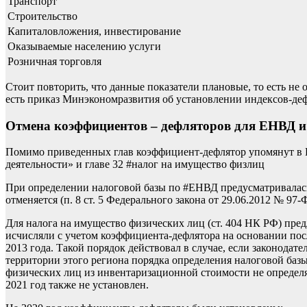
Транспорт
Строительство
Капиталовложения, инвестирование
Оказываемые населению услуги
Розничная торговля
Стоит повторить, что данные показатели плановые, то есть не
есть приказ Минэкономразвития об установлении индексов-деф
Отмена коэффициентов – дефляторов для ЕНВД
Помимо приведенных глав коэффициент-дефлятор упомянут в Н
деятельности» и главе 32
#
налог на имущество физлиц
При определении налоговой базы
по
#
ЕНВД
предусматривалась
отменяется (п. 8 ст. 5 Федерального закона от 29.06.2012 № 97
Для налога на имущество физических лиц
(ст. 404 НК РФ) пре
исчисляли с учетом коэффициента-дефлятора на основании пос
2013 года. Такой порядок действовал в случае, если законода
территории этого региона порядка определения налоговой базы
физических лиц из инвентаризационной стоимости не определяю
2021 год также не установлен.