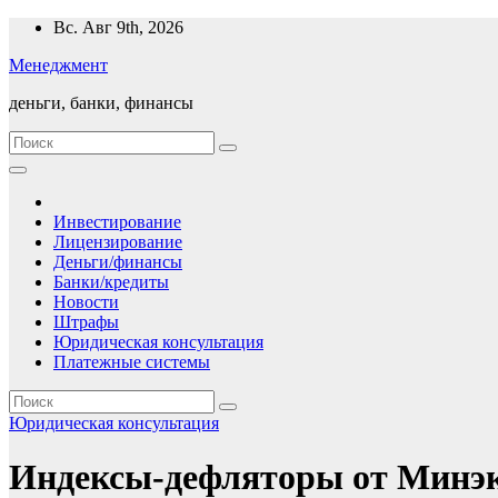
Перейти
Вс. Авг 9th, 2026
к
Менеджмент
содержимому
деньги, банки, финансы
Инвестирование
Лицензирование
Деньги/финансы
Банки/кредиты
Новости
Штрафы
Юридическая консультация
Платежные системы
Юридическая консультация
Индексы-дефляторы от Минэк