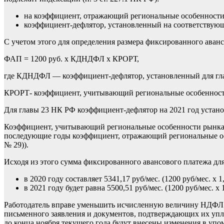
на коэффициент, отражающий региональные особенности 
коэффициент-дефлятор, установленный на соответствую
С учетом этого для определения размера фиксированного ава
ФАП = 1200 руб. х КДНДФЛ х КРОРТ,
где КДНДФЛ — коэффициент-дефлятор, установленный для гл
КРОРТ- коэффициент, учитывающий региональные особенност
Для главы 23 НК РФ коэффициент-дефлятор на 2021 год установ
Коэффициент, учитывающий региональные особенности рынка тр
последующие годы коэффициент, отражающий региональные особе
№ 29)).
Исходя из этого сумма фиксированного авансового платежа дл
в 2020 году составляет 5341,17 руб/мес. (1200 руб/мес. х 1,
в 2021 году будет равна 5500,51 руб/мес. (1200 руб/мес. х 1
Работодатель вправе уменьшить исчисленную величину НДФЛ 
письменного заявления и документов, подтверждающих их упла
до конца ноября текущего года будут внесены изменения в упом