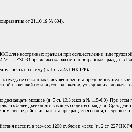
омразвития от 21.10.19 № 684).
ФЛ для иностранных граждан при осуществлении ими трудовой 
002 № 115-ФЗ «О правовом положении иностранных граждан в Ро
тельность по найму (п. 1 ст. 227.1 НК РФ):
ых нужд, не связанных с осуществлением предпринимательской 
астной практикой нотариусов, адвокатов, учредивших адвокатск
 двенадцати месяцев (п. 5 ст. 13.3 закона № 115-ФЗ). При этом
тавлять более двенадцати месяцев со дня его выдачи.
Срок дейст
ном случае действие патента прекращается со дня, следующего
йствия патента в
размере 1200 рублей в месяц
(п. 2 ст. 227 НК Р