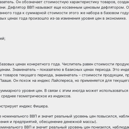
азатель. Он обозначает стоимостную характеристику товаров, созда
ени. Дефлятор ВВП называют еще косвенным ценовым дефлятором. О
анного года к суммарной стоимости этого же набора в базовом году
вых ценах года произошло из-за изменения уровня цен в экономике.
ей;
базовых ценах конкретного года. Числитель равен стоимости продук
енам. Знаменатель – показателю в базисных ценах периода. Это инде
 товаров текущего периода, знаменатель – стоимости продукции, п
 Пааше. Он похож на индекс Лайспереса, но применяется для текущег
уммарного уровня цен. В связи с этим иногда может использоваться
среднее геометрическое из индексов.
нстрирует индекс Фишера.
 номинального ВВП и значит реальный уровень цен повысился, наб
ения и предприятий, обесценение денежной массы).
минального ВВП и значит реальный уровень цен понизился, наблюда