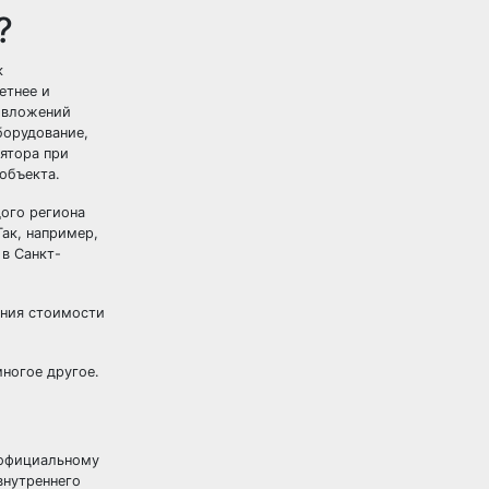
?
к
етнее и
х вложений
борудование,
лятора при
объекта.
ого региона
ак, например,
 в Санкт-
ания стоимости
многое другое.
 официальному
внутреннего