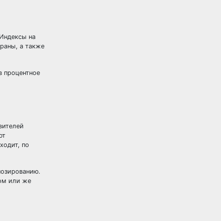
 Индексы на
траны, а также
в процентное
вителей
ют
ходит, по
нозированию.
ом или же