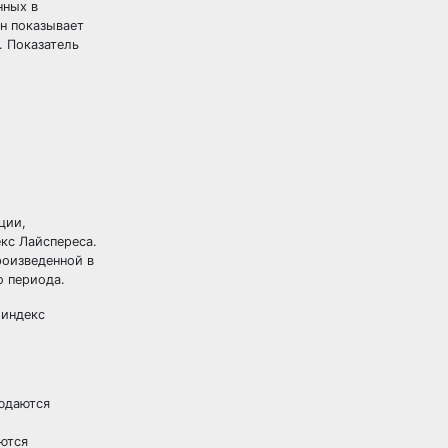
нных в
н показывает
. Показатель
ции,
кс Лайспереса.
роизведенной в
о периода.
 индекс
людаются
ются