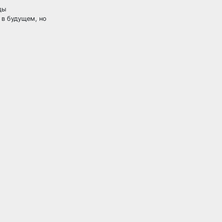
ды
 в будущем, но