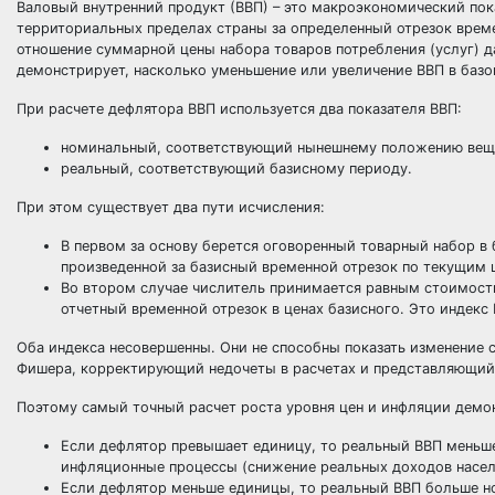
Валовый внутренний продукт (ВВП) – это макроэкономический пок
территориальных пределах страны за определенный отрезок врем
отношение суммарной цены набора товаров потребления (услуг) д
демонстрирует, насколько уменьшение или увеличение ВВП в базо
При расчете дефлятора ВВП используется два показателя ВВП:
номинальный, соответствующий нынешнему положению вещ
реальный, соответствующий базисному периоду.
При этом существует два пути исчисления:
В первом за основу берется оговоренный товарный набор в 
произведенной за базисный временной отрезок по текущим ц
Во втором случае числитель принимается равным стоимости
отчетный временной отрезок в ценах базисного. Это индекс
Оба индекса несовершенны. Они не способны показать изменение с
Фишера, корректирующий недочеты в расчетах и представляющий 
Поэтому самый точный расчет роста уровня цен и инфляции демо
Если дефлятор превышает единицу, то реальный ВВП меньше
инфляционные процессы (снижение реальных доходов насел
Если дефлятор меньше единицы, то реальный ВВП больше но