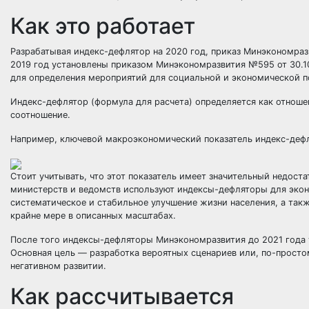
Как это работает
Разрабатывая индекс-дефлятор на 2020 год,
приказ Минэкономраз
2019 год установлены
приказом Минэкономразвития №595 от 30.1
для определения мероприятий для социальной и экономической п
Индекс-дефлятор (формула для расчета) определяется как отноше
соотношение.
Например, ключевой макроэкономический показатель индекс-деф
Стоит учитывать, что этот показатель имеет значительный недост
министерств и ведомств используют индексы-дефляторы для эконо
систематическое и стабильное улучшение жизни населения, а такж
крайне мере в описанных масштабах.
После того индексы-дефляторы Минэкономразвития до 2021 года 
Основная цель — разработка вероятных сценариев или, по-просто
негативном развитии.
Как рассчитывается