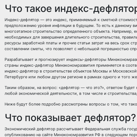
Что такое индекс-дефлятор
Индекс-дефлятор — это индекс, применяемый к сметной стоимост
предположению уровня инфляции в будущем. То есть к данному ви
многоэтапное строительство определенного объекта. Например, 
необходимых для завершения длительного строительства, правиль
ресурсы заработной платы и прочие статьи затрат на весь срок с
составлении сметы, что позволяет с небольшой погрешностью спр
Разрабатывает и прогнозирует индексы-дефляторы Минэкономразв
страны индекс-дефлятор Минэкономразвития применяется в соотв
индекс-дефлятор в строительстве объектов Москвы и Московской о
Петербурге или любом другом регионе в рамках одного и того же
Таким образом, на вопрос: «дефлятор — что это?», ответом будет
любой экономической деятельности, в том числе и строительства,
Ниже будут более подробно рассмотрены вопросы о том, что такое
Что показывает дефлятор?
Экономический дефлятор рассчитывает Федеральная служба госу
опубликованию на сайте Минэкономразвития РФ в следующем поряд