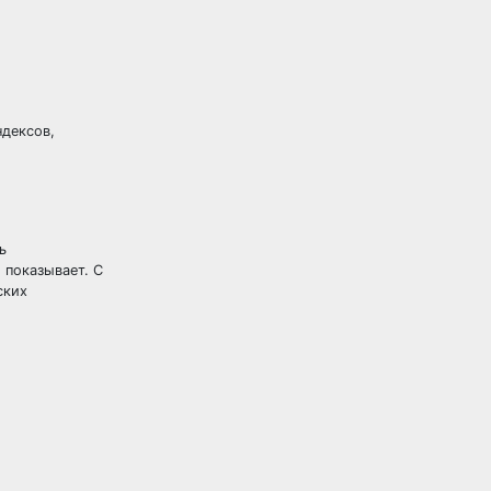
дексов,
ь
 показывает. С
ских