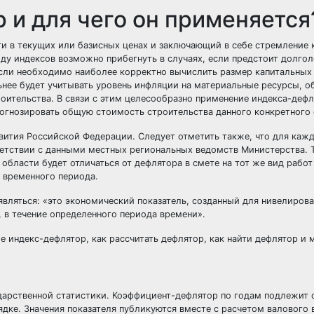
 и для чего он применяется
и в текущих или базисных ценах и заключающий в себе стремление 
ду индексов возможно прибегнуть в случаях, если предстоит долгол
если необходимо наиболее корректно вычислить размер капитальны
нее будет учитывать уровень инфляции на материальные ресурсы, о
троительства. В связи с этим целесообразно применение индекса-деф
огнозировать общую стоимость строительства данного конкретного 
ития Российской Федерации. Следует отметить также, что для кажд
етствии с данными местных региональных ведомств Министерства. Т
бласти будет отличаться от дефлятора в смете на тот же вид работ
 временного периода.
 являться: «это экономический показатель, созданный для нивелиров
 в течение определенного периода времени».
 индекс-дефлятор, как рассчитать дефлятор, как найти дефлятор и 
дарственной статистики. Коэффициент-дефлятор по годам подлежит
ке. Значения показателя публикуются вместе с расчетом валового 