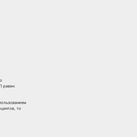
то
П равен:
спользованием
оцентов, то