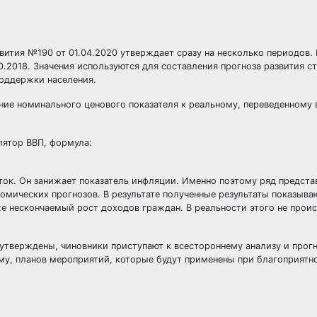
вития №190 от 01.04.2020
утверждает сразу на несколько периодов.
0.2018
. Значения используются для составления прогноза развития с
оддержки населения.
ние номинального ценового показателя к реальному, переведенному 
лятор ВВП, формула:
аток. Он занижает показатель инфляции. Именно поэтому ряд предста
мических прогнозов. В результате полученные результаты показыва
е нескончаемый рост доходов граждан. В реальности этого не проис
утверждены, чиновники приступают к всестороннему анализу и прог
му, планов мероприятий, которые будут применены при благоприятн