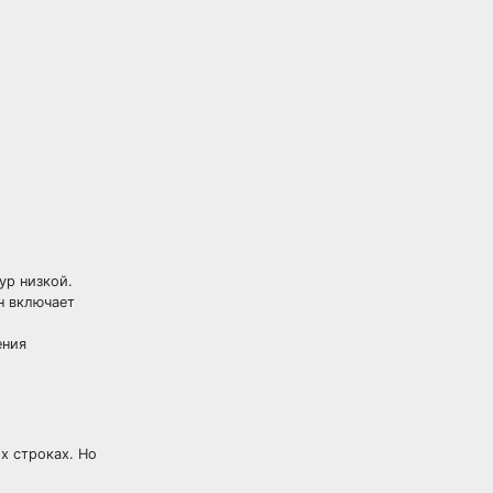
ур низкой.
н включает
ения
х строках. Но