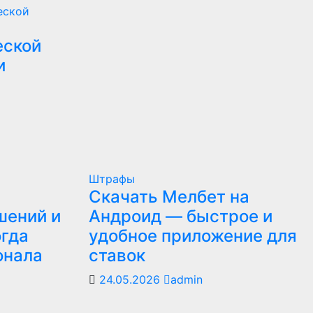
еской
еской
и
Штрафы
Скачать Мелбет на
шений и
Андроид — быстрое и
огда
удобное приложение для
онала
ставок
24.05.2026
admin