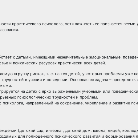
ости практического психолога, хотя важность ее признается всеми
азования.
ботает с детьми, имеющими незначительные эмоциональные, поведе
вье и психических ресурсах практически всех детей.
аемую «группу риска», т. е. на тех детей, у которых проблемы уже н
трудностей в учении и поведении. Основная ее задача – преодолеть 
емыми.
нтрируется на детях с ярко выраженными учебными или поведенческ
ерьезных психологических трудностей и проблем.
о психолога, направленный на сохранение, укрепление и развитие пс
еждении (детский сад, интернат, детский дом, школа, лицей, коллед
бходимых для полноценного психического развития и формирования 