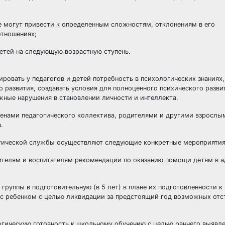
е могут привести к определенным сложностям, отклонениям в его
отношениях;
етей на следующую возрастную ступень.
овать у педагогов и детей потребность в психологических знаниях
о развития, создавать условия для полноценного психического разви
жные нарушения в становлении личности и интеллекта.
енами педагогического коллектива, родителями и другими взрослы
.
огической службы осуществляют следующие конкретные мероприятия
одителям и воспитателям рекомендации по оказанию помощи детям в 
 группы в подготовительную (в 5 лет) в плане их подготовленности 
 с ребенком с целью ликвидации за предстоящий год возможных отс
логическую готовность к школьному обучению с целью раннего выявл