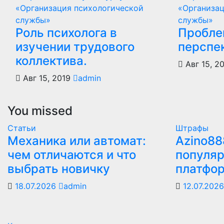
«Организация психологической
«Организац
службы»
службы»
Роль психолога в
Пробле
изучении трудового
перспе
коллектива.
Авг 15, 2
Авг 15, 2019
admin
You missed
Статьи
Штрафы
Механика или автомат:
Azino88
чем отличаются и что
популяр
выбрать новичку
платфо
18.07.2026
admin
12.07.202