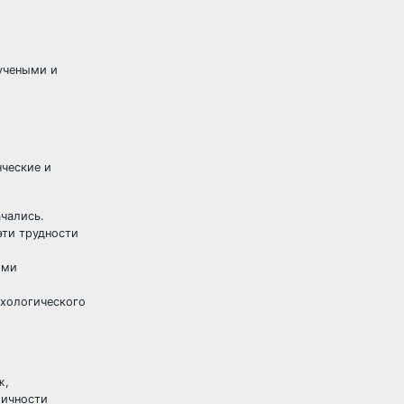
 учеными и
нческие и
ачались.
эти трудности
ими
ихологического
ж,
личности