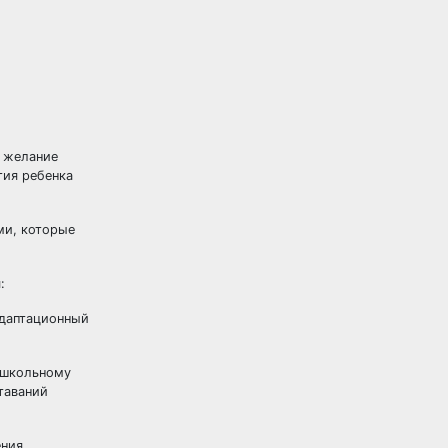
, желание
тия ребенка
ми, которые
:
адаптационный
к школьному
таваний
ения