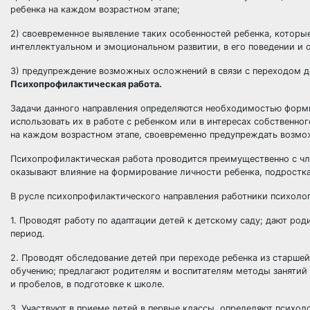
ребенка на каждом возрастном этапе;
2) своевременное выявление таких особенностей ребенка, которы
интеллектуальном и эмоциональном развитии, в его поведении и 
3) предупреждение возможных осложнений в связи с переходом д
Психопрофилактическая работа.
Задачи данного направления определяются необходимостью формир
использовать их в работе с ребенком или в интересах собственног
на каждом возрастном этапе, своевременно предупреждать возмо
Психопрофилактическая работа проводится преимущественно с чл
оказывают влияние на формирование личности ребенка, подростка
В русле психопрофилактического направления работники психол
1. Проводят работу по адаптации детей к детскому саду; дают р
период.
2. Проводят обследование детей при переходе ребенка из старшей
обучению; предлагают родителям и воспитателям методы занятий
и пробелов, в подготовке к школе.
3. Участвуют в приеме детей в первые классы, определяют психо