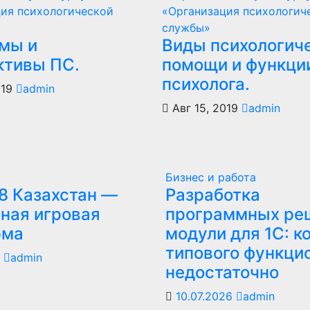
ия психологической
«Организация психологич
службы»
мы и
Виды психологич
ктивы ПС.
помощи и функци
психолога.
019
admin
Авг 15, 2019
admin
Бизнес и работа
8 Казахстан —
Разработка
ная игровая
программных ре
рма
модули для 1С: к
типового функци
6
admin
недостаточно
10.07.2026
admin