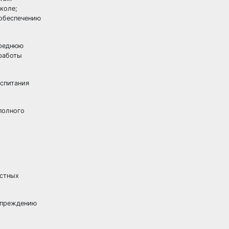
коле;
 обеспечению
среднюю
работы
оспитания
полного
остных
упреждению