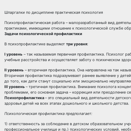
Шпаргалки по дисциплине практическая психология
Психопрофилактическая работа – малоразработанный вид деятельн
практиками, имеющими отношение к психологической службе обр
Задачи психологической профилактики
В психопрофилактике выделяют
три уровня
:
I уровень
– так называемая первичная профилактика. Психолог ра
учебные расстройства и осуществляет заботу о психическом здоро
II уровень
– вторичная профилактика. Она направлена на так назыв
Вторичная профилактика подразумевает раннее выявление у детей 
до того, как дети станут социально или эмоционально неуправля
III уровень
– третичная профилактика. Внимание психолога конце
проблемами, его основная задача – коррекция или преодоление с
Психопрофилактика
– это специальный вид деятельности детског
здоровья детей на всех этапах дошкольного и школьного детства.
Психологическая профилактика предполагает:
1) ответственность за соблюдение в детском образовательном учр
профессиональное училище и пр.) психологических условий, нео