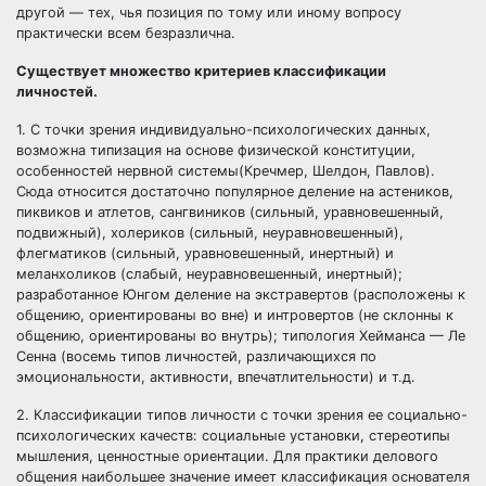
другой — тех, чья позиция по тому или иному вопросу
практически всем безразлична.
Существует множество критериев классификации
личностей.
1. С точки зрения индивидуально-психологических данных,
возможна типизация на основе физической конституции,
особенностей нервной системы(Кречмер, Шелдон, Павлов).
Сюда относится достаточно популярное деление на астеников,
пиквиков и атлетов, сангвиников (сильный, уравновешенный,
подвижный), холериков (сильный, неуравновешенный),
флегматиков (сильный, уравновешенный, инертный) и
меланхоликов (слабый, неуравновешенный, инертный);
разработанное Юнгом деление на экстравертов (расположены к
общению, ориентированы во вне) и интровертов (не склонны к
общению, ориентированы во внутрь); типология Хейманса — Ле
Сенна (восемь типов личностей, различающихся по
эмоциональности, активности, впечатлительности) и т.д.
2. Классификации типов личности с точки зрения ее социально-
психологических качеств: социальные установки, стереотипы
мышления, ценностные ориентации. Для практики делового
общения наибольшее значение имеет классификация основателя