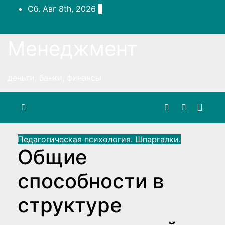
Перейти
Сб. Авг 8th, 2026
к
содержимому
Менеджмент
деньги, банки, финансы
Педагогическая психология. Шпаргалки.
Общие
способности в
структуре