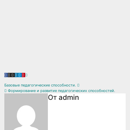
Навигация
Базовые педагогические способности.
Формирование и развитие педагогических способностей.
по
От
admin
записям