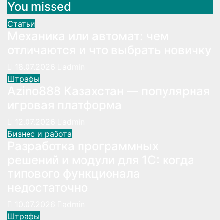
You missed
Статьи
Механика или автомат: чем
отличаются и что выбрать новичку
18.07.2026
admin
Штрафы
Azino888 Казахстан — популярная
игровая платформа
12.07.2026
admin
Бизнес и работа
Разработка программных
решений и модули для 1С: когда
типового функционала
недостаточно
10.07.2026
admin
Штрафы