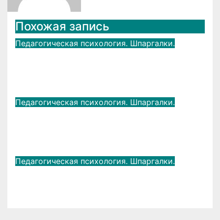
Похожая запись
Педагогическая психология. Шпаргалки.
Основные характеристики
развивающего поведения.
Окт 22, 2020
admin
Педагогическая психология. Шпаргалки.
Дидактическая система РО Л.В.
Занкова
Окт 22, 2020
admin
Педагогическая психология. Шпаргалки.
Культура речи педагога
Окт 22, 2020
admin