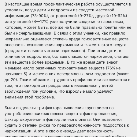
В настоящее время профилактическая работа осуществляется в
условиях, когда дети и подростки из средств массовой
информации (73-90%), от родителей (9-27%), друзей (19-62%)
или учителей (4—17%) уже получили сведения о наркотиках,
которые, может быть, все же не были правильно поняты или не
были исчерпывающими. В связи с этим ученики, как правило,
неправильно оценивают степень вреда психоактивных веществ,
опасность возникновения наркомании и тяжесть этого недуга
(продолжительность жизни наркоманов). При этом дети, в
отличие от подростков, больше опасаются наркотиков, считают
эти вещества более вредными. В то же время дети знают
меньшее число различных психоактивных веществ (76% не
называет 5) и менее о них осведомлены, чем подростки (знают
до 20). Таким образом, трудность профилактики заключается в
том, что приходится преодолевать имеющиеся у детей
заблуждения при условии, что взрослые мало уделяют
внимания этой проблеме.
Были выделены три фактора выявления групп риска по
употреблению психоактивных веществ: фактор опасения,
фактор окружения и фактор личного опыта. Они позволяют
судить о степени риска по предрасположенности подростков к
наркотизации. А это в свою очередь дает возможность
определять основные направления профилактической работы.