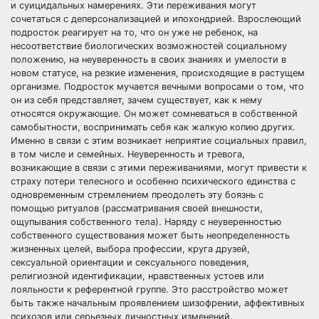
и суицидальных намерениях. Эти переживания могут
сочетаться с деперсонализацией и ипохондрией. Взрослеющий
подросток реагирует на то, что он уже не ребенок, на
несоответствие биологических возможностей социальному
положению, на неуверенность в своих знаниях и умелости в
новом статусе, на резкие изменения, происходящие в растущем
организме. Подросток мучается вечными вопросами о том, что
он из себя представляет, зачем существует, как к нему
относятся окружающие. Он может сомневаться в собственной
самобытности, воспринимать себя как жалкую копию других.
Именно в связи с этим возникает неприятие социальных правил,
в том числе и семейных. Неуверенность и тревога,
возникающие в связи с этими переживаниями, могут привести к
страху потери телесного и особенно психического единства с
одновременным стремлением преодолеть эту боязнь с
помощью ритуалов (рассматривания своей внешности,
ощупывания собственного тела). Наряду с неуверенностью
собственного существования может быть неопределенность
жизненных целей, выбора профессии, круга друзей,
сексуальной ориентации и сексуального поведения,
религиозной идентификации, нравственных устоев или
лояльности к референтной группе. Это расстройство может
быть также начальным проявлением шизофрении, аффективных
психозов или серьезных личностных изменений.