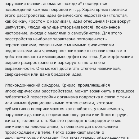
нарушения осанки, аномалия походки* последствия
повреждений кожных покровов и т. д. Характерные признаки
этого расстройства: идеи физического недостатка («толстая,
как бочка», «ростом с карлика»), идеи отношения («все вокруг
шепчутся», «люди на улице отворачиваются), пониженное
настроение, иногда с мыслями о самоубийстве. Для этого
расстройства наиболее характерна поглощенность
переживаниями, связанными с мнимыми физическими
недостатками или чрезмерное внимание к незначительным в
действительности имеющимся дефектам тела. Дисморфомания
широко распространена и варьируется по степени
выраженности. Она может достигать степени навязчивой,
сверхценной или даже бредовой идеи.
Ипохондрический синдром. Кризис, проявляющийся
ипохондрическим расстройством, может возникнуть в процессе
пубертатной перестройки организма подростка в связи с теми
или иными функциональными отклонениями, которые
субъективно воспринимаются как слабость, утомляемость,
нарушения дыхания, неприятные ощущения или боли в груди,
животе, голове и т. п. Все это приводит к сосредоточению
внимания на недомоганиях, к попыткам дать объяснение
происходящему в теле. Легко возникают мысли о
несуществующих болезнях. При этом степень убежденности в