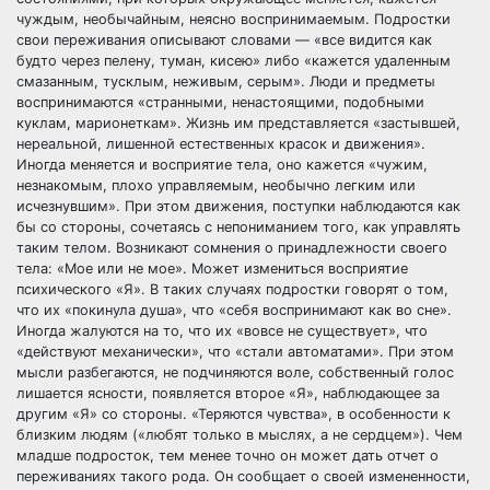
чуждым, необычайным, неясно воспринимаемым. Подростки
свои переживания описывают словами — «все видится как
будто через пелену, туман, кисею» либо «кажется удаленным
смазанным, тусклым, неживым, серым». Люди и предметы
воспринимаются «странными, ненастоящими, подобными
куклам, марионеткам». Жизнь им представляется «застывшей,
нереальной, лишенной естественных красок и движения».
Иногда меняется и восприятие тела, оно кажется «чужим,
незнакомым, плохо управляемым, необычно легким или
исчезнувшим». При этом движения, поступки наблюдаются как
бы со стороны, сочетаясь с непониманием того, как управлять
таким телом. Возникают сомнения о принадлежности своего
тела: «Мое или не мое». Может измениться восприятие
психического «Я». В таких случаях подростки говорят о том,
что их «покинула душа», что «себя воспринимают как во сне».
Иногда жалуются на то, что их «вовсе не существует», что
«действуют механически», что «стали автоматами». При этом
мысли разбегаются, не подчиняются воле, собственный голос
лишается ясности, появляется второе «Я», наблюдающее за
другим «Я» со стороны. «Теряются чувства», в особенности к
близким людям («любят только в мыслях, а не сердцем»). Чем
младше подросток, тем менее точно он может дать отчет о
переживаниях такого рода. Он сообщает о своей измененности,