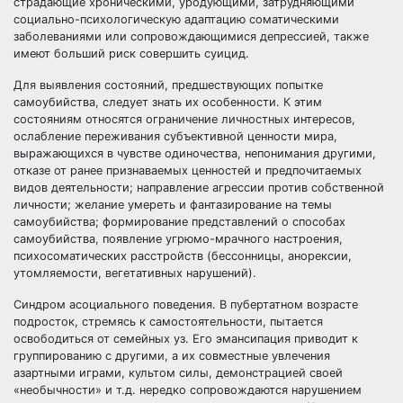
страдающие хроническими, уродующими, затрудняющими
социально-психологическую адаптацию соматическими
заболеваниями или сопровождающимися депрессией, также
имеют больший риск совершить суицид.
Для выявления состояний, предшествующих попытке
самоубийства, следует знать их особенности. К этим
состояниям относятся ограничение личностных интересов,
ослабление переживания субъективной ценности мира,
выражающихся в чувстве одиночества, непонимания другими,
отказе от ранее признаваемых ценностей и предпочитаемых
видов деятельности; направление агрессии против собственной
личности; желание умереть и фантазирование на темы
самоубийства; формирование представлений о способах
самоубийства, появление угрюмо-мрачного настроения,
психосоматических расстройств (бессонницы, анорексии,
утомляемости, вегетативных нарушений).
Синдром асоциального поведения. В пубертатном возрасте
подросток, стремясь к самостоятельности, пытается
освободиться от семейных уз. Его эмансипация приводит к
группированию с другими, а их совместные увлечения
азартными играми, культом силы, демонстрацией своей
«необычности» и т.д. нередко сопровождаются нарушением