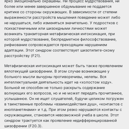
ярко эмоционально окрашены. Ни процесс мудрствования, ни
более или менее завершенное обдумывание не поддается
критике со стороны окружающих. В зависимости от степени
выраженности расстройств мышления поведение может либо
не нарушаться, либо изменяться значительно. У подростков с
психастеничными или шизоидными личностями может
возникать транзиторная метафизическая интоксикация, при
которой мудрствование, беспредметное философствование,
рифмование сопровождается преходящим нарушением
адаптации. Этот синдром соответствует шизотипиге-скому
расстройству (F21).
Метафизическая интоксикация может быть также проявлением
вялотекущей шизофрении. В этом случае возникающие у
больного мысли вычурны противоречивы, нелепы. Вся
интеллектуальная деятельность идет на «холостом ходу».
Больной не способен не только раскрыть содержание
волнующих его вопросов, но и не может передать прочитанное,
услышанное. Он не ищет слушателей, будучи целиком погружен
в таинственные проблемы «взаимодействия душ», «контактов с
инопланетянами» и т.д. При этом резко нарушаются контакты с
окружающими, становится невозможной учеба в школе. Этот
синдром трактуется как проявление недифференцированной
шизофрении (F20.3).