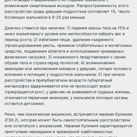
возможным смертельным исходом. Распространенность этого
расстройства среди девушек-подростков составляет 1%. Число
болеющих мальчиков в 9-20 раз меньше.
Диагноз ставится при наличии: 1) падения массы тела на 15% и
ниже нормативного уровня или неспособности набрать вес в
период роста; 2) избегания пищи, удаления съеденного
(провоцированием рвоты, приемом слабительных и мочегонных
средств), подавления аппетита и использования чрезмерных
физических нагрузок; 3) искаженного представления о своем
образе тела и страха перед полнотой; 4) возникновения
аменореи или непоявления менархе у девушек, потери полового
влечения и потенции у подростков-мальчиков; 5) при начале
расстройства в препубертатном возрасте пубертатный
метаморфоз задерживается или не происходит вовсе
(прекращается рост, у девочек не развиваются грудные железы,
отмечается первичная аменорея, у мальчиков половые органы
остаются детскими).
Реже, чем психическая анорексия, встречается нервная булимия
(FS0.2), которая может быть самостоятельным расстройством
или сочетаться с анорексией. Нервная булимия характеризуется
приступами переедания и чрезмерной озабоченностью