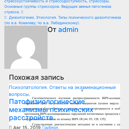
стрессоустойчивость и стрессодоступность, стрессоры.
по
Основные группы стрессоров. Ведущие звенья патогенеза
стресса.
записям
Дизонтогенез. Этиология. Типы психического дизонтогенеза
(по в.в. Ковалеву; по в.в. Лебединскому).
От
admin
Похожая запись
Психопатология. Ответы на экзаменационные
вопросы.
Патофизиологические
механизмы психических
расстройств.
Авг 15, 2019
admin