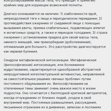
контролированием массы тела, что приводит к принятию
крайних мер для коррекции возможной полноты.
Диагноз основывается на наличии: 1) озабоченности едой,
непреодолимой тяги к пище и периодическом переедании; 2)
противодействия ожирению от съедаемой пищи с помощью
вызывания рвоты, приема слабительных, подавляющих аппетит
и мочегонных средств, а также и периодов голодания; 3) страха
ожирения с установлением предела для своей массы тела,
намного меньшей, чем преморбидная (доболезненная),
оптимальная для больного. Это расстройство диагностируется
как нервная булимия.
Синдром метафизической интоксикации. Метафизическая
(философическая) интоксикация, или болезненное
мудрствование, характеризуется однообразной абстрактной
непродуктивной интеллектуальной активностью, направленной
на самостоятельное решение «вечных проблем» путем
постоянного обдумывания их. Философствование на
отвлеченные темы занимает очень важное место в жизни
подростка. Оно сочетается с бесплодной критикой авторитетов,
иногда отчуждением от близких людей, уходом в свой
внутренний мир. Постоянные размышления, рассуждения,
письменное отражение их в дневниках, записках и посланиях