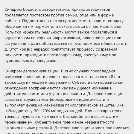
Синдром борьбы с авторитетами. Кризис авторитетов
проявляется протестом против семьи, отца или в форме
побегов. Подросток пытается противостоять власти, порядку,
общепринятым нормам или отказывается от противостояния.
Попытки избежать реальности могут также проявляться в
аддиктивном поведении (наркотизации, алкоголизации) или
вступлении в разнообразные секты, молодежные общества и т.
д. Этот кризис нередко препятствует процессу созревания
личности, приводит к противоправному, преступному или
суицидальному поведению.
Синдром деперсонализации. В этих случаях преобладают
изменения восприятия своего душевного и телесного «Я», а
также других людей и окружения. Субъективно переживания
отчуждения воспринимаются как кажущееся изменение
действительности или утрата реальности. Деперсонализация
связана с трудностями формирования идентичности и
выполняет функции механизма психологической защиты. Она
наблюдается у 30—70% молодых людей. Для нее характерна
тревога, чувство отчуждения, беспокойство в связи с этим
переживанием, субъективное понимание неадекватности
эмоциональных реакций. Деперсонализация может проявляться
состояниями, при которых окружающее меняется, кажется