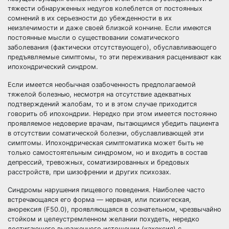
тяжести обнаруженных недугов колеблется от постоянных
сомнений в их серьезности до убежденности в их
неизлечимости и даже своей близкой кончине. Если имеются
постоянные мысли о существовании соматического
заболевания (фактически отсутствующего), обуславливающего
предъявляемые симптомы, то эти переживания расценивают как
ипохондрический синдром.
Если имеется необычная озабоченность предполагаемой
тяжелой болезнью, несмотря на отсутствие адекватных
подтверждений жалобам, то и в этом случае приходится
говорить об ипохондрии. Нередко при этом имеется постоянно
проявляемое недоверие врачам, пытающимся убедить пациента
в отсутствии соматической болезни, обуславливающей эти
симптомы. Ипохондрическая симптоматика может быть не
только самостоятельным синдромом, но и входить в состав
депрессий, тревожных, соматизированных и бредовых
расстройств, при шизофрении и других психозах.
Синдромы нарушения пищевого поведения. Наиболее часто
встречающаяся его форма — нервная, или психигеская,
анорексия (F50.0), проявляющаяся в сознательном, чрезвычайно
стойком и целеустремленном желании похудеть, нередко
достигающего выраженного истощении (кахексия) с