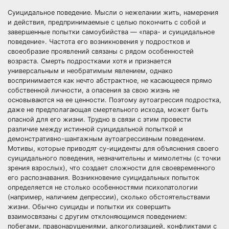
Суицидальное поведение. Мысли о нежелании жить, намерения
и действия, предпринимаемые с целью покончить с собой и
завершенные попытки самоубийства — «пара- и суицидальное
поведение». Частота его возникновения у подростков и
своеобразие проявлений связаны с рядом особенностей
возраста. Смерть подростками хотя и признается
универсальным и необратимым явлением, однако
воспринимается как нечто абстрактное, не касающееся прямо
собственной личности, а опасения за свою жизнь не
основываются на ее ценности. Поэтому аутоагрессия подростка,
даже не предполагающая смертельного исхода, может быть
опасной для его жизни. Трудно в связи с этим провести
различие между истинной суицидальной попыткой и
демонстративно-шантажным аутоагрессивным поведением.
Мотивы, которые приводят су-ициденты для объяснения своего
суицидального поведения, незначительны и мимолетны (с точки
зрения взрослых), что создает сложности для своевременного
его распознавания. Возникновение суицидальных попыток
определяется не столько особенностями психопатологии
(например, наличием депрессии), сколько обстоятельствами
жизни. Обычно суициды и попытки их совершить
взаимосвязаны с другим отклоняющимся поведением:
побегами, правонарушениями, алкоголизацией, конфликтами с