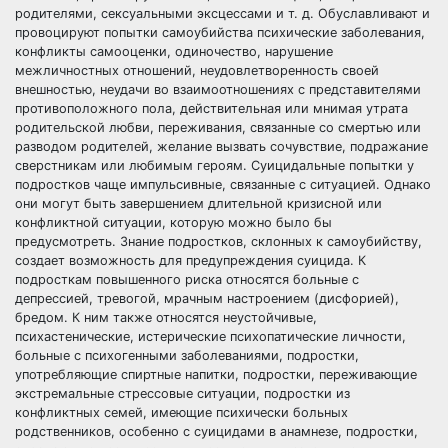
родителями, сексуальными эксцессами и т. д. Обуславливают и
провоцируют попытки самоубийства психические заболевания,
конфликты самооценки, одиночество, нарушение
межличностных отношений, неудовлетворенность своей
внешностью, неудачи во взаимоотношениях с представителями
противоположного пола, действительная или мнимая утрата
родительской любви, переживания, связанные со смертью или
разводом родителей, желание вызвать сочувствие, подражание
сверстникам или любимым героям. Суицидальные попытки у
подростков чаще импульсивные, связанные с ситуацией. Однако
они могут быть завершением длительной кризисной или
конфликтной ситуации, которую можно было бы
предусмотреть. Знание подростков, склонных к самоубийству,
создает возможность для предупреждения суицида. К
подросткам повышенного риска относятся больные с
депрессией, тревогой, мрачным настроением (дисфорией),
бредом. К ним также относятся неустойчивые,
психастенические, истерические психопатические личности,
больные с психогенными заболеваниями, подростки,
употребляющие спиртные напитки, подростки, переживающие
экстремальные стрессовые ситуации, подростки из
конфликтных семей, имеющие психически больных
родственников, особенно с суицидами в анамнезе, подростки,