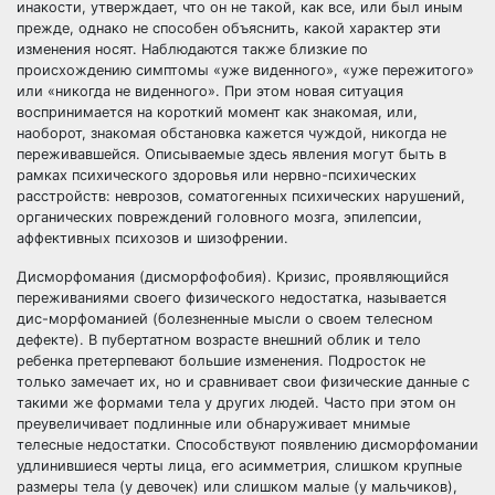
инакости, утверждает, что он не такой, как все, или был иным
прежде, однако не способен объяснить, какой характер эти
изменения носят. Наблюдаются также близкие по
происхождению симптомы «уже виденного», «уже пережитого»
или «никогда не виденного». При этом новая ситуация
воспринимается на короткий момент как знакомая, или,
наоборот, знакомая обстановка кажется чуждой, никогда не
переживавшейся. Описываемые здесь явления могут быть в
рамках психического здоровья или нервно-психических
расстройств: неврозов, соматогенных психических нарушений,
органических повреждений головного мозга, эпилепсии,
аффективных психозов и шизофрении.
Дисморфомания (дисморфофобия). Кризис, проявляющийся
переживаниями своего физического недостатка, называется
дис-морфоманией (болезненные мысли о своем телесном
дефекте). В пубертатном возрасте внешний облик и тело
ребенка претерпевают большие изменения. Подросток не
только замечает их, но и сравнивает свои физические данные с
такими же формами тела у других людей. Часто при этом он
преувеличивает подлинные или обнаруживает мнимые
телесные недостатки. Способствуют появлению дисморфомании
удлинившиеся черты лица, его асимметрия, слишком крупные
размеры тела (у девочек) или слишком малые (у мальчиков),