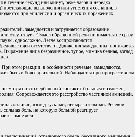
в течение секунд или минут, реже часов и нередко
) протекающие выключения или угнетения сознания, в
людаются при эпилепсии и органических поражениях
ражителей, замедляется и затрудняется образование
или отсутствует. Смысл обращенной речи понимается не сразу,
 паузы, односложно. Легче воспроизводятся
бредовые идеи отсутствуют. Движения замедленны, понижается
. Выражение лица безразличное, тупое, мимика бедная, взгляд
цев.
При этом реакции, в особенности речевые, замедляются,
жет быть и более длительной. Наблюдается при прогрессивном
 несмотря на это вербальный контакт с больным возможен,
олная. Сопровождается это расстройство частичной амнезией.
лица сонливое, взгляд тусклый, невыразительный. Речевой
 сильная боль, на которую больной реагирует
ается амнезией.
и галлюцинаций, отрывочного бреда, бессвязного мышления,