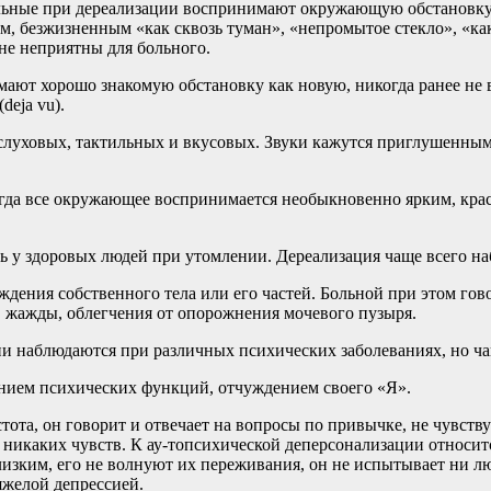
льные при дереализации воспринимают окружающую обстановку,
 безжизненным «как сквозь туман», «непромытое стекло», «как
не неприятны для больного.
ают хорошо знакомую обстановку как новую, никогда ранее не в
deja vu).
 и слуховых, тактильных и вкусовых. Звуки кажутся приглушенн
огда все окружающее воспринимается необыкновенно ярким, кра
кать у здоровых людей при утомлении. Дереализация чаще всего 
ения собственного тела или его частей. Больной при этом говори
а, жажды, облегчения от опорожнения мочевого пузыря.
ни наблюдаются при различных психических заболеваниях, но ч
нием психических функций, отчуждением своего «Я».
тота, он говорит и отвечает на вопросы по привычке, не чувствуе
т никаких чувств. К ау-топсихической деперсонализации относится
изким, его не волнуют их переживания, он не испытывает ни лю
яжелой депрессией.