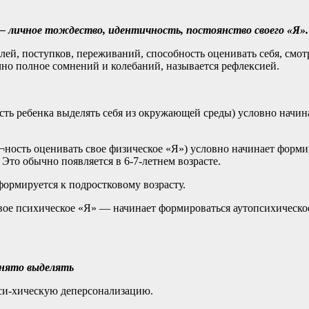
— личное тождество, идентичность, постоянство своего «Я».
лей, поступков, переживаний, способность оценивать себя, смот
но полное сомнений и колебаний, называется рефлексией.
ть ребенка выделять себя из окружающей среды) условно начина
ность оценивать свое физическое «Я») условно начинает форми
то обычно появляется в 6-7-летнем возрасте.
формируется к подростковому возрасту.
 свое психическое «Я» — начинает формироваться аутопсихическ
инято выделять
си-хическую деперсонализацию.