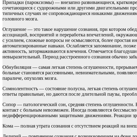
Припадки (пароксизмы) — внезапно развивающиеся, кратковрем
сочетающиеся с судорожными или другими двигательными проя
типичных случаях не сопровождающиеся никакими движениями
головного мозга.
Оглушение — это такое нарушение сознания, при котором обедн
ассоциаций, восприятий и переработка впечатлений, окружающ
с усилием, сложные вопросы не осмысляются, более простая и
автоматизированные навыки. Ослабляется запоминание, позже
активность, затормаживаются влечения. Отмечается благодушие
невыразительный. Период расстроенного сознания обычно забы
Обнубиляция — самая легкая степень оглушенности, прерывае
больные становятся рассеянными, невнимательными, появляют
параличе, опухолях мозга.
Сомнолентностъ — состояние полусна, легкая степень оглушен
ответы правильные, но даются после длительной паузы, преоб
Сопор — патологический сон, средняя степень оглушенности. 
контакт с больным невозможен. Иногда появляются бессмысле
недифференцированными защитными движениями. Реакции зрач
Кома — полная утрата сознания с отсутствием реакций на вне
Делирий — помрачение сознания с возникновением на фоне ло