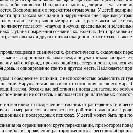
иногда и болтливости. Продолжительность делирия — часы или дн
ачается. Воспоминания о пережитом отрывочны. У детей делирии
зливости при плохом засыпании и нарушенном сне с яркими уст
о элементарные и отрывочные зрительные, реже тактильные и с
и по животу ползают», «паучки и жучки красненькие и зеленень
нако глубина помрачения сознания колеблется. Дети правильно о
н), алкогольных и других интоксикационных психозах, а также 
 проявляющееся в сценических, фантастических, сказочных пе
казывается сторонним наблюдателем, а не участником воображае
развернутый онейроид, проявляющийся растерянностью, иллюзиям
бя дома, и одновременно где-то в другом месте. Наблюдается пр
адом и обеднением психики, с неспособностью осмыслить ситуац
шление. Нарушается анализ и синтез познания внешнего мира. 
щий взгляд, бессвязные действия и иногда двигательное возбу
воспоминаний не остается. Наблюдается при длительных сомато
й интенсивности помрачение сознания: от растерянности и бесс
я и его мерцание отличают это расстройство от аменции. Продо
екционных и послеродовых психозах. У детей может быть при п
знания на ограниченном круге переживаний, при котором поведе
оит либо . из проявлений расторможенного агрессивно-оборони