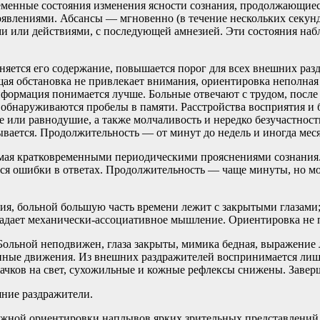
енные состояния изменения ясности сознания, продолжающиеся 
влениями. Абсансы — мгновенно (в течение нескольких секунд
 или действиями, с последующей амнезией. Эти состояния наб
яется его содержание, повышается порог для всех внешних разд
ая обстановка не привлекает внимания, ориентировка неполная 
нформация понимается лучше. Больные отвечают с трудом, после
 обнаруживаются пробелы в памяти. Расстройства восприятия и 
 или равнодушие, а также молчаливость и нередко безучастность
вается. Продолжительность — от минут до недель и иногда меся
мая кратковременными периодическими прояснениями сознания. 
ся ошибки в ответах. Продолжительность — чаще минуты, но мо
ия, больной большую часть времени лежит с закрытыми глазами;
ладает механически-ассоциативное мышление. Ориентировка не п
Больной неподвижен, глаза закрыты, мимика бедная, выражение 
нные движения. Из внешних раздражителей воспринимается лишь
ков на свет, сухожильные и кожные рефлексы снижены. Заверш
шние раздражители.
жной ориентировки наплывов ярких зрительных представлений 