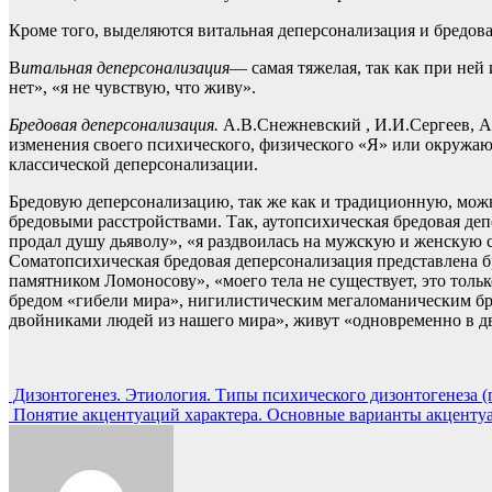
Кроме того, выделяются витальная деперсонализация и бредова
В
итальная деперсонализация
— самая тяжелая, так как при ней
нет», «я не чувствую, что живу».
Бредовая деперсонализация.
А.В.Снежневский , И.И.Сергеев, А
изменения своего психического, физического «Я» или окружа
классической деперсонализации.
Бредовую деперсонализацию, так же как и традиционную, можн
бредовыми расстройствами. Так, аутопсихическая бредовая де
продал душу дьяволу», «я раздвоилась на мужскую и женскую су
Соматопсихическая бредовая деперсонализация представлена б
памятником Ломоносову», «моего тела не существует, это тольк
бредом «гибели мира», нигилистическим мегаломаническим бре
двойниками людей из нашего мира», живут «одновременно в дв
Навигация
Дизонтогенез. Этиология. Типы психического дизонтогенеза (по
Понятие акцентуаций характера. Основные варианты акценту
по
записям