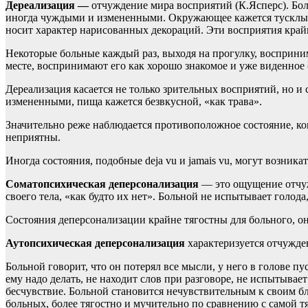
Дереализация —
отчуждение мира восприятий (К.Ясперс). Бо
иногда чуждыми и измененными. Окружающее кажется тусклым,
носит характер нарисованных декораций. Эти восприятия край
Некоторые больные каждый раз, выходя на прогулку, восприним
месте, воспринимают его как хорошо знакомое и уже виденное (
Дереализация касается не только зрительных восприятий, но
измененными, пища кажется безвкусной, «как трава».
Значительно реже наблюдается противоположное состояние, к
неприятны.
Иногда состояния, подобные deja vu и jamais vu, могут возни
Соматопсихическая деперсонализация
— это ощущение отчужд
своего тела, «как будто их нет». Больной не испытывает голод
Состояния деперсонализации крайне тягостны для больного, о
Аутопсихическая деперсонализация
характеризуется отчужде
Больной говорит, что он потерял все мысли, у него в голове пус
ему надо делать, не находит слов при разговоре, не испытывае
бесчувствие. Больной становится нечувствительным к своим бл
больных, более тягостно и мучительно по сравнению с самой т