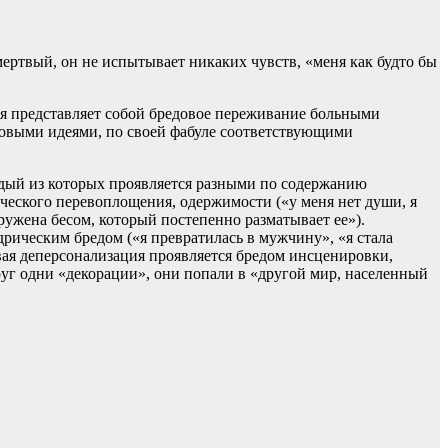
мертвый, он не испытывает никаких чувств, «меня как будто бы
я представляет собой бредовое переживание больными
овыми идеями, по своей фабуле соответствующими
ждый из которых проявляется разными по содержанию
ческого перевоплощения, одержимости («у меня нет души, я
ружена бесом, который постепенно разматывает ее»).
ическим бредом («я превратилась в мужчину», «я стала
овая деперсонализация проявляется бредом инсценировки,
уг одни «декорации», они попали в «другой мир, населенный