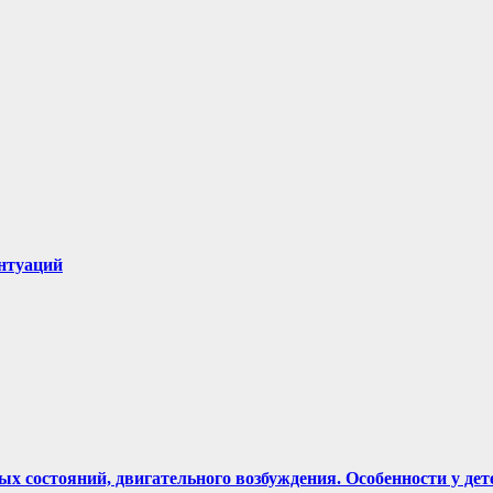
нтуаций
 состояний, двигательного возбуждения. Особенности у дет