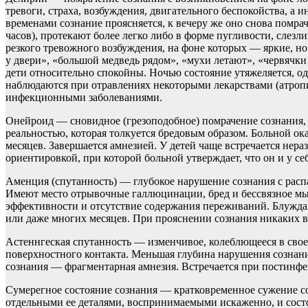
тревоги, страха, возбуждения, двигательного беспокойства, а 
временами сознание проясняется, к вечеру же оно снова помр
часов), протекают более легко либо в форме пугливости, сле
резкого тревожного возбуждения, на фоне которых — яркие, н
у двери», «большой медведь рядом», «мухи летают», «червячк
дети относительно спокойны. Ночью состояние утяжеляется, од
наблюдаются при отравлениях некоторыми лекарствами (атропи
инфекционными заболеваниями.
Онейроид — сновидное (грезоподобное) помрачение сознания,
реальностью, которая толкуется бредовым образом. Больной о
месяцев. Завершается амнезией. У детей чаще встречается не
ориентировкой, при которой больной утверждает, что он и у се
Аменция (спутанность) — глубокое нарушение сознания с расп
Имеют место отрывочные галлюцинации, бред и бессвязное мы
эффективности и отсутствие содержания переживаний. Блуждаю
или даже многих месяцев. При прояснении сознания никаких 
Астеннгеская спутанность — изменчивое, колеблющееся в свое
поверхностного контакта. Меньшая глубина нарушения сознани
сознания — фрагментарная амнезия. Встречается при постинф
Сумерегное состояние сознания — кратковременное сужение со
отдельными ее деталями, воспринимаемыми искаженно, и сост