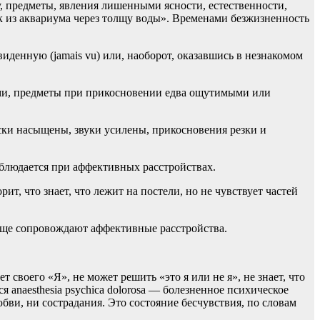
 предметы, явления лишенными ясности, естественности,
 из аквариума через толщу воды». Временами безжизненность
иденную (jamais vu) или, наоборот, оказавшись в незнакомом
ыми, предметы при прикосновении едва ощутимыми или
ски насыщены, звуки усилены, прикосновения резки и
наблюдается при аффективных расстройствах.
т, что знает, что лежит на постели, но не чувствует частей
аще сопровождают аффективные расстройства.
т своего «Я», не может решить «это я или не я», не знает, что
 anaesthesia psychica dolorosa — болезненное психическое
бви, ни сострадания. Это состояние бесчувствия, по словам