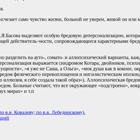
я.
 исчезает само чувство жизни, больной не уверен, живой он или 
.Я.Басова выделяют особую бредовую деперсонализацию, котора
ющей действитель¬ности, сопровождающееся характерными бред
о разделить на ауто-, сомато- и аллопсихический варианты, ка
персонализация выражается синдромом Котара, двойников, психи
щности», «я уже не Саша, а Ольга», «моя душа как в коконе, ок
редом физического перевоплощения и нигилистическим ипохондр
о иллюзия, я себе создала такой образ»). Аллопсихическая бред
дом. Больные считают, что все окружающее «подстроено», вокр
ух мирах» и т.п
 в.в. Ковалеву; по в.в. Лебединскому).
аций