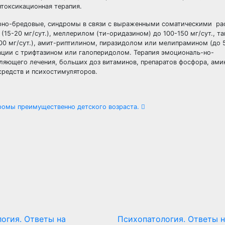
нтоксикационная терапия.
рно-бредовые, синдромы в связи с выраженными соматическими р
15-20 мг/сут.), меллерилом (ти-оридазином) до 100-150 мг/сут., та
00 мг/сут.), амит-риптилином, пиразидолом или мелипрамином (до 50
ации с трифтазином или галоперидолом. Терапия эмоциональ-но-
ляющего лечения, больших доз витаминов, препаратов фосфора, ами
средств и психостимуляторов.
дромы преимущественно детского возраста.
огия. Ответы на
Психопатология. Ответы н