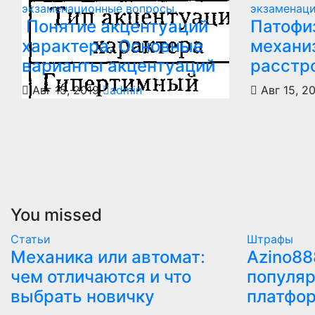
экзаменационные вопросы.
экзаменац
Понятие акцентуаций
Патофи
характера. Основные
механи
варианты акцентуаций
расстр
Авг 15, 2019
admin
Авг 15, 2
You missed
Статьи
Штрафы
Механика или автомат:
Azino88
чем отличаются и что
популяр
выбрать новичку
платфо