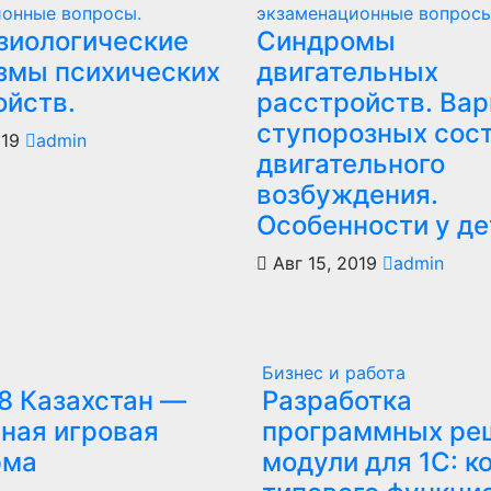
ионные вопросы.
экзаменационные вопросы
зиологические
Синдромы
змы психических
двигательных
ойств.
расстройств. Ва
ступорозных сост
019
admin
двигательного
возбуждения.
Особенности у де
Авг 15, 2019
admin
Бизнес и работа
8 Казахстан —
Разработка
ная игровая
программных ре
рма
модули для 1С: к