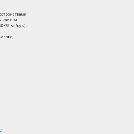
асстройствами
к как они
-75 мг/сут.),
налона,
а