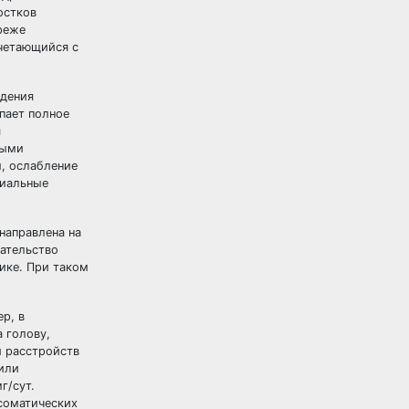
остков
реже
очетающийся с
ждения
упает полное
я
ными
, ослабление
циальные
направлена на
ательство
ике. При таком
р, в
 голову,
и расстройств
 или
г/сут.
 соматических