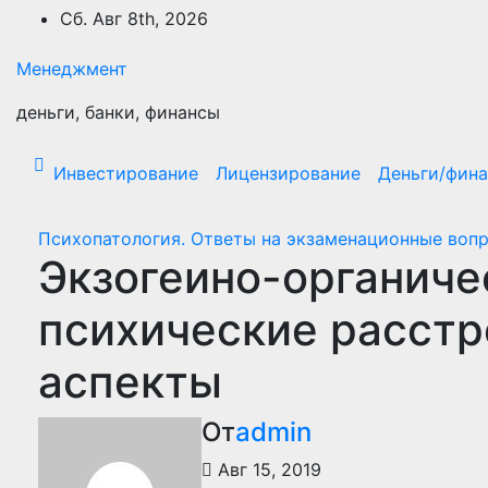
Перейти
Сб. Авг 8th, 2026
к
содержимому
Менеджмент
деньги, банки, финансы
Инвестирование
Лицензирование
Деньги/фин
Психопатология. Ответы на экзаменационные воп
Экзогеино-органиче
психические расстр
аспекты
От
admin
Авг 15, 2019