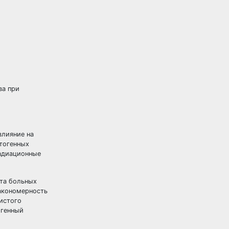
ва при
влияние на
атогенных
радиационные
ста больных
закономерность
истого
огенный