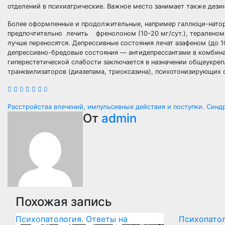
отделений в психиатрические. Важное место занимает также дези
Более оформленные и продолжительные, например галлюци-нато
предпочтительно лечить френолоном (10-20 мг/сут.), тераленом (
лучше переносятся. Депрессивные состояния лечат азафеном (до 1
депрессивно-бредовые состояния — антидепрессантами в комбин
гиперестетической слабости заключается в назначении общеукреп
транквилизаторов (диазепама, триоксазина), психотонизирующих 
Навигация
Расстройства влечений, импульсивные действия и поступки. Син
От
admin
по
записям
Похожая запись
Психопатология. Ответы на
Психопатол