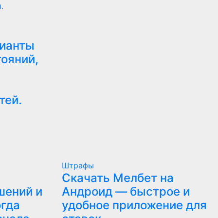
.
рианты
ояний,
тей.
Штрафы
Скачать Мелбет на
шений и
Андроид — быстрое и
огда
удобное приложение для