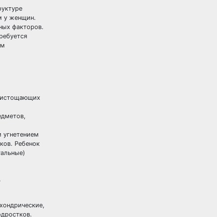
руктуре
м у женщин.
ных факторов.
ребуется
ым
х истощающих
едметов,
м угнетением
ков. Ребенок
уальные)
,
хондрические,
одростков.