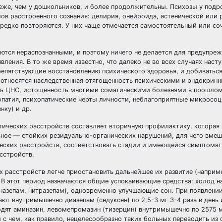
реже, чем у дошкольников, и более продолжительны. Психозы у подр
в расстроенного сознания: делирия, онейроида, астенической или 
ередко повторяются. У них чаще отмечается самостоятельный или с
ются нераспознанными, и поэтому ничего не делается для предупре
ления. В то же время известно, что далеко не во всех случаях наст
репятствующие восстановлению психического здоровья, и добиватьс
в относятся наследственная отягощенность психическими и эндокрин
ть ЦНС, истощенность многими соматическими болезнями в прошлом
патия, психопатические черты личности, неблагоприятные микросо
нку) и др.
ических расстройств составляет вторичную профилактику, которая 
ное — стойких резидуально-органических нарушений, для чего вмеш
еских расстройств, соответствовать стадии и имеющейся симптомат
сстройств.
 расстройств легче приостановить дальнейшее их развитие (наприме
В этот период назначаются общие успокаивающие средства: холод на
назепам, нитразепам), одновременно улучшающие сон. При появлени
ют внутримышечно диазепам (седуксен) по 2,5-3 мг 3-4 раза в день
водят аминазин, левомепромазин (тизерцин) внутримышечно по 2575 м
 с чем, как правило, нецелесообразно таких больных переводить из