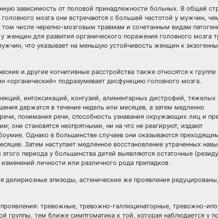
енную зависимость от половой принадлежности больных. В общей ст
 головного мозга они встречаются с большей частотой у мужчин, че
 том числе черепно-мозговым травмам и сочетанным видам патоген
 у женщин для развития органического поражения головного мозга т
мужчин, что указывает на меньшую устойчивость женщин к экзогенн
кие и другие когнитивные расстройства также относятся к группе
ин «органический» подразумевает дисфункцию головного мозга.
екций, интоксикаций, контузий, алиментарных дистрофий, тяжелы
шения держатся в течение недель или месяцев, а затем медленно
 речи, понимания речи, способность узнавания окружающих лиц и пр
и; они становятся неопрятными, ни на что не реагируют, издают
абоумие. Однако в большинстве случаев они оказываются преходящи
есяцев. Затем наступает медленное восстановление утраченных навы
и этого периода у большинства детей выявляются остаточные (резид
 изменений личности или различного рода припадков .
я делириозные эпизоды, астенические же проявления редуцированы
 проявления: тревожные, тревожно-галлюцинаторные, тревожно-ипо
ой группы, тем ближе симптоматика к той, которая наблюдается у п