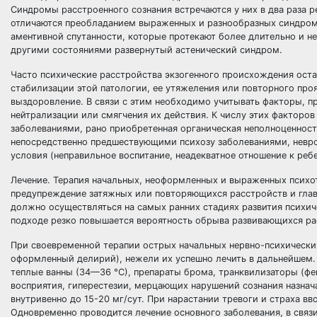
Синдромы расстроенного сознания встречаются у них в два раза 
отличаются преобладанием выраженных и разнообразных синдромо
аментивной спутанности, которые протекают более длительно и н
другими состояниями развернутый астенический синдром.
Часто психические расстройства экзогенного происхождения оста
стабилизации этой патологии, ее утяжеления или повторного прояв
выздоровление. В связи с этим необходимо учитывать факторы, п
нейтрализации или смягчения их действия. К числу этих факторо
заболеваниями, рано приобретенная органическая неполноценнос
непосредственно предшествующими психозу заболеваниями, невро
условия (неправильное воспитание, неадекватное отношение к ребе
Лечение. Терапия начальных, неоформленных и выраженных психот
предупреждение затяжных или повторяющихся расстройств и глав
должно осуществляться на самых ранних стадиях развития психич
подходе резко повышается вероятность обрыва развивающихся ра
При своевременной терапии острых начальных нервно-психических
оформленный делирий), нежели их успешно лечить в дальнейшем. 
теплые ванны (34—36 °С), препараты брома, транквилизаторы (фе
восприятия, гиперестезии, мерцающих нарушений сознания назнача
внутривенно до 15-20 мг/сут. При нарастании тревоги и страха в
Одновременно проводится лечение основного заболевания, в связи