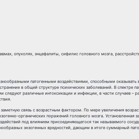
авмах, опухолях, энцефалиты, сифилис головного мозга, расстройст
азнообразными патогенными воздействиями, способными оказывать 
странение в общей структуре психических заболеваний. В спектре п
ми следуют различные интоксикации и инфекции, в части случаев – 
ствия.
 заметную связь с возрастным фактором. По мере увеличения возра
кзогенно-органических поражений головного мозга. Установленная 
оздействий под влиянием присоединяющегося так называемого сосуд
знообразных экзогенных вредностей, дающим в итоге суммарный пат