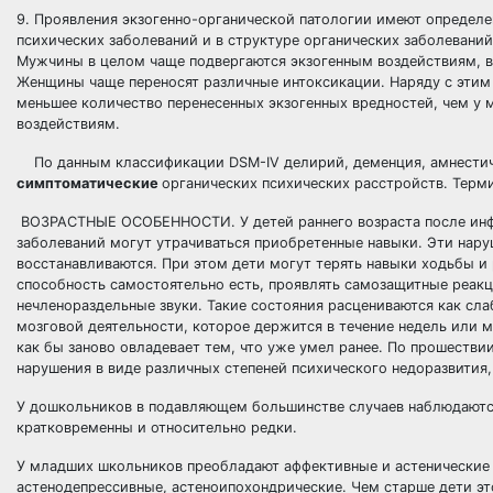
9. Проявления экзогенно-органической патологии имеют определ
психических заболеваний и в структуре органических заболеваний
Мужчины в целом чаще подвергаются экзогенным воздействиям, в
Женщины чаще переносят различные интоксикации. Наряду с этим
меньшее количество перенесенных экзогенных вредностей, чем у 
воздействиям.
По данным классификации DSM-IV делирий, деменция, амнестичес
симптоматические
органических психических расстройств. Терм
ВОЗРАСТНЫЕ ОСОБЕННОСТИ. У детей раннего возраста после инф
заболеваний могут утрачиваться приобретенные навыки. Эти нару
восстанавливаются. При этом дети могут терять навыки ходьбы и
способность самостоятельно есть, проявлять самозащитные реакци
нечленораздельные звуки. Такие состояния расцениваются как сл
мозговой деятельности, которое держится в течение недель или м
как бы заново овладевает тем, что уже умел ранее. По прошестви
нарушения в виде различных степеней психического недоразвития,
У дошкольников в подавляющем большинстве случаев наблюдаютс
кратковременны и относительно редки.
У младших школьников преобладают аффективные и астенические
астенодепрессивные, астеноипохондрические. Чем старше дети эт