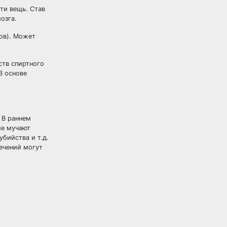
ти вещь. Став
озга.
ов). Может
ств спиртного
В основе
 В раннем
ие мучают
бийства и т.д.
ечений могут