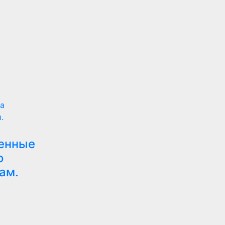
а
.
венные
о
ам.