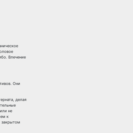
аническое
половое
ибо. Влечение
тивов. Они
ерната, делая
ительные
или не
ием к
и закрытом