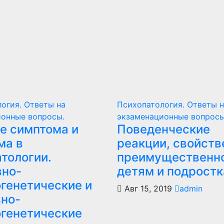
огия. Ответы на
Психопатология. Ответы н
ионные вопросы.
экзаменационные вопросы
е симптома и
Поведенческие
ма в
реакции, свойст
тологии.
преимущественн
вно-
детям и подростк
огенетические и
Авг 15, 2019
admin
вно-
огенетические