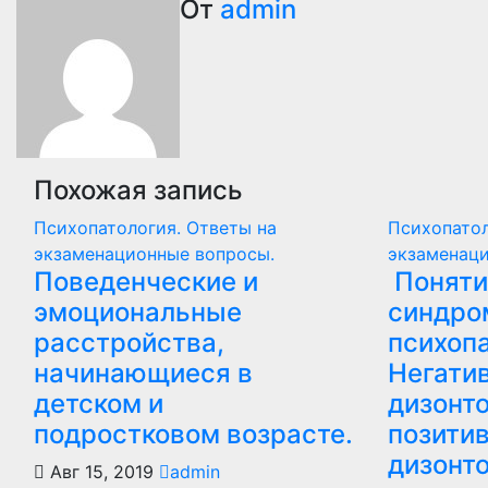
по
От
admin
записям
Похожая запись
Психопатология. Ответы на
Психопатол
экзаменационные вопросы.
экзаменац
Поведенческие и
Поняти
эмоциональные
синдро
расстройства,
психопа
начинающиеся в
Негати
детском и
дизонт
подростковом возрасте.
позити
дизонт
Авг 15, 2019
admin