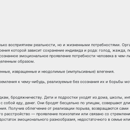
лько восприятием реальности, но и жизненными потребностями. Орг
рения которой зависит сохранение индивида и рода: голод, жажда, 
осознанное эмоциональное проявление потребности человека в чем-л
деленным образом.
ные, извращенные и неодолимые (импульсивные) влегения.
мления к чему-нибудь, реализуемые без осознания их и борьбы мо
ам, бродяжничеству. Дети и подростки уходят из дома, школы, инт
 с собой еду, денег. Они бродят бесцельно по улицам, совершают дл
ния. Получив облегчение от реализации порыва, возвращаются сами 
то расстройство — проявление психопатии или связано со стремлен
достаток эмоционального разнообразия, недостаточного в семье ил