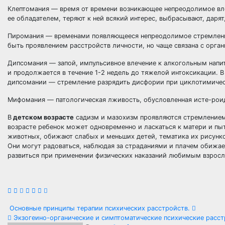
Клептомания — время от времени возникающее непреодолимое вле
ее обладателем, теряют к ней всякий интерес, выбрасывают, даря
Пиромания — временами появляющееся непреодолимое стремление
быть проявлением расстройств личности, но чаще связана с орга
Дипсомания — запой, импульсивное влечение к алкогольным напи
и продолжается в течение 1-2 недель до тяжелой интоксикации. В
дипсомании — стремление разрядить дисфории при циклотимичес
Мифомания — патологическая лживость, обусловленная исте-рои
В
детском возрасте
садизм и мазохизм проявляются стремлением
возрасте ребенок может одновременно и ласкаться к матери и пыта
животных, обижают слабых и меньших детей, тематика их рисунков
Они могут радоваться, наблюдая за страданиями и плачем обижае
развиться при применении физических наказаний любимым взрос
Навигация
Основные принципы терапии психических расстройств.
Экзогеино-органические и симптоматические психические расст