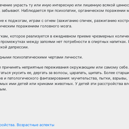
чение украсть ту или иную интересную или лишенную всякой ценнос
т, забывают. Наблюдается при психопатии, органическом поражении м
 к поджогам, играм с огнем (зажиганию спичек, разжиганию костр
ническим поражением головного мозга.
ткам, которое реализуется в ежедневном приеме чрезмерных количе
 промежутках между запоями нет потребности в спиртных напитках. 
кой депрессии.
дными психопатическими чертами личности.
 причинять неприятные переживания окружающим или самому себе.
ться укусить ее, дергать за волосы, царапать, щипать. Более старш
 и патологического фантазирования: мучительства, пытки, взрывы, у
мых ими детей или криками животных. У детей эти расстройства вл
лым.
ройства. Возрастные аспекты