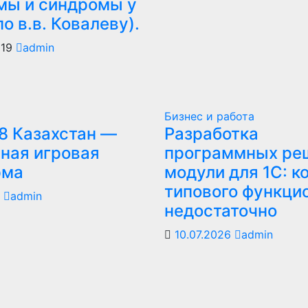
мы и синдромы у
по в.в. Ковалеву).
019
admin
Бизнес и работа
8 Казахстан —
Разработка
ная игровая
программных ре
рма
модули для 1С: к
типового функци
6
admin
недостаточно
10.07.2026
admin