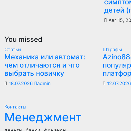
симпто
детей (
Авг 15, 2
You missed
Статьи
Штрафы
Механика или автомат:
Azino88
чем отличаются и что
популяр
выбрать новичку
платфо
18.07.2026
admin
12.07.202
Контакты
Менеджмент
деньги, банки, финансы