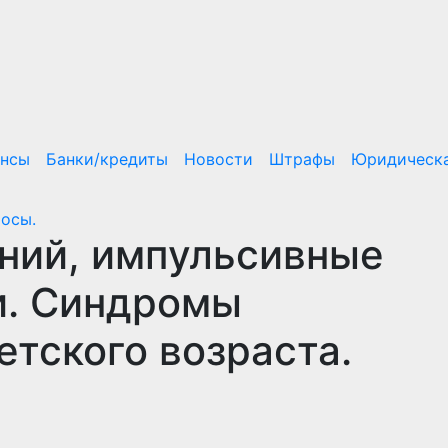
ансы
Банки/кредиты
Новости
Штрафы
Юридическа
росы.
ний, импульсивные
и. Синдромы
тского возраста.