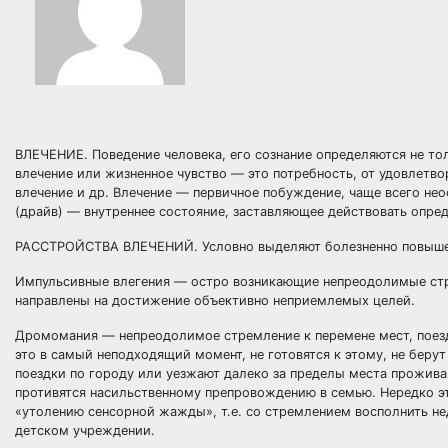
ВЛЕЧЕНИЕ. Поведение человека, его сознание определяются не то
влечение или жизненное чувство — это потребность, от удовлетво
влечение и др. Влечение — первичное побуждение, чаще всего не
(драйв) — внутреннее состояние, заставляющее действовать опре
РАССТРОЙСТВА ВЛЕЧЕНИЙ. Условно выделяют болезненно повышен
Импульсивные влегения — остро возникающие непреодолимые стре
направлены на достижение объективно неприемлемых целей.
Дромомания — непреодолимое стремление к перемене мест, поездк
это в самый неподходящий момент, не готовятся к этому, не берут
поездки по городу или уезжают далеко за пределы места прожива
противятся насильственному препровождению в семью. Нередко э
«утолению сенсорной жажды», т.е. со стремлением восполнить не
детском учреждении.