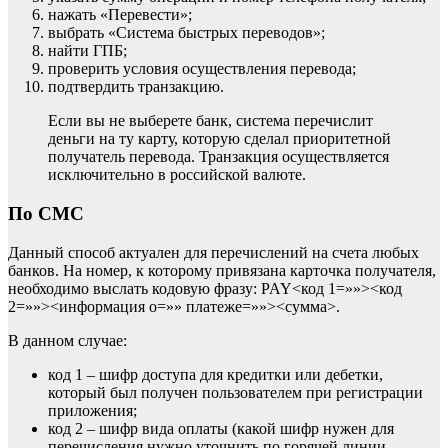
нажать «Перевести»;
выбрать «Система быстрых переводов»;
найти ГПБ;
проверить условия осуществления перевода;
подтвердить транзакцию.
Если вы не выберете банк, система перечислит
деньги на ту карту, которую сделал приоритетной
получатель перевода. Транзакция осуществляется
исключительно в российской валюте.
По СМС
Данный способ актуален для перечислений на счета любых
банков. На номер, к которому привязана карточка получателя,
необходимо выслать кодовую фразу: PAY<код 1=»»><код
2=»»><информация о=»» платеже=»»><сумма>.
В данном случае:
код 1 – шифр доступа для кредитки или дебетки,
который был получен пользователем при регистрации
приложения;
код 2 – шифр вида оплаты (какой шифр нужен для
перечисления нужно уточнить по горячей линии