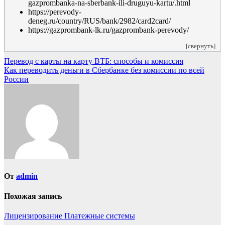
gazprombanka-na-sberbank-ili-druguyu-kartu/.html
https://perevody-
deneg.ru/country/RUS/bank/2982/card2card/
https://gazprombank-lk.ru/gazprombank-perevody/
[свернуть]
Навигация
Перевод с карты на карту ВТБ: способы и комиссия
Как переводить деньги в Сбербанке без комиссии по всей
по
России
записям
От
admin
Похожая запись
Лицензирование
Платежные системы