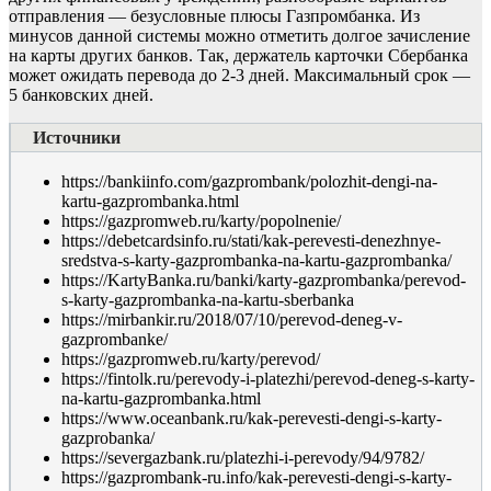
отправления — безусловные плюсы Газпромбанка. Из
минусов данной системы можно отметить долгое зачисление
на карты других банков. Так, держатель карточки Сбербанка
может ожидать перевода до 2-3 дней. Максимальный срок —
5 банковских дней.
Источники
https://bankiinfo.com/gazprombank/polozhit-dengi-na-
kartu-gazprombanka.html
https://gazpromweb.ru/karty/popolnenie/
https://debetcardsinfo.ru/stati/kak-perevesti-denezhnye-
sredstva-s-karty-gazprombanka-na-kartu-gazprombanka/
https://KartyBanka.ru/banki/karty-gazprombanka/perevod-
s-karty-gazprombanka-na-kartu-sberbanka
https://mirbankir.ru/2018/07/10/perevod-deneg-v-
gazprombanke/
https://gazpromweb.ru/karty/perevod/
https://fintolk.ru/perevody-i-platezhi/perevod-deneg-s-karty-
na-kartu-gazprombanka.html
https://www.oceanbank.ru/kak-perevesti-dengi-s-karty-
gazprobanka/
https://severgazbank.ru/platezhi-i-perevody/94/9782/
https://gazprombank-ru.info/kak-perevesti-dengi-s-karty-