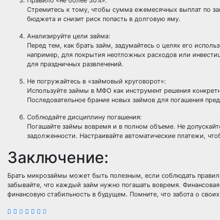
Правило «не более 30%»:
Стремитесь к тому, чтобы сумма ежемесячных выплат по за
бюджета и снизит риск попасть в долговую яму.
Анализируйте цели займа:
Перед тем, как брать займ, задумайтесь о целях его исполь
например, для покрытия неотложных расходов или инвестиц
для праздничных развлечений.
Не погружайтесь в «займовый круговорот»:
Используйте займы в МФО как инструмент решения конкретн
Последовательное брание новых займов для погашения пре
Соблюдайте дисциплину погашения:
Погашайте займы вовремя и в полном объеме. Не допускайте
задолженности. Настраивайте автоматические платежи, что
Заключение:
Брать микрозаймы может быть полезным, если соблюдать правила
забывайте, что каждый займ нужно погашать вовремя. Финансовая
финансовую стабильность в будущем. Помните, что забота о своих