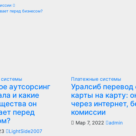
омиссии
вает перед бизнесом?
 системы
Платежные системы
ое аутсорсинг
Уралсиб перевод 
ла и какие
карты на карту: о
щества он
через интернет, б
ает перед
комиссии
ом?
Мар 7, 2022
admin
023
LightSide2007