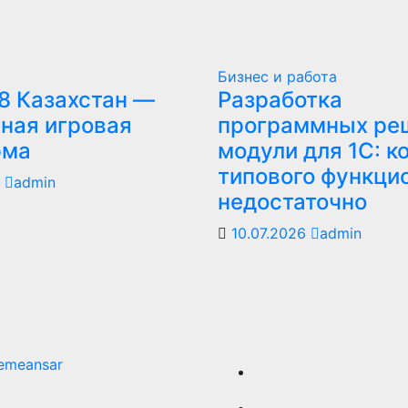
Бизнес и работа
8 Казахстан —
Разработка
ная игровая
программных ре
рма
модули для 1С: к
типового функци
6
admin
недостаточно
10.07.2026
admin
emeansar