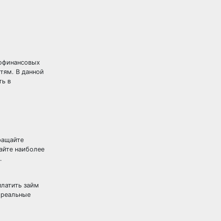
рофинансовых
тям. В данной
ть в
ращайте
айте наиболее
.
платить займ
 реальные