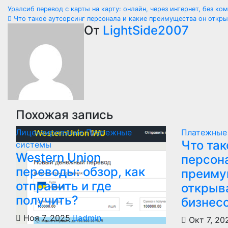
Навигация
Уралсиб перевод с карты на карту: онлайн, через интернет, без к
Что такое аутсорсинг персонала и какие преимущества он откры
по
От
LightSide2007
записям
Похожая запись
Лицензирование
Платежные
Платежные
Что так
системы
Western Union
персона
переводы: обзор, как
преиму
отправить и где
открыв
получить?
бизнес
Ноя 7, 2025
admin
Окт 7, 2