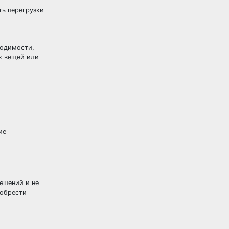
ть перегрузки
ходимости,
х вещей или
ие
ешений и не
 обрести