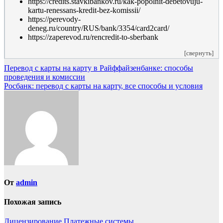
https://credits.stavkibankov.ru/kak-popolnit-debetovuju-
kartu-renessans-kredit-bez-komissii/
https://perevody-
deneg.ru/country/RUS/bank/3354/card2card/
https://zaperevod.ru/rencredit-to-sberbank
[свернуть]
Навигация
Перевод с карты на карту в Райффайзенбанке: способы
проведения и комиссии
по
Росбанк: перевод с карты на карту, все способы и условия
записям
От
admin
Похожая запись
Лицензирование
Платежные системы