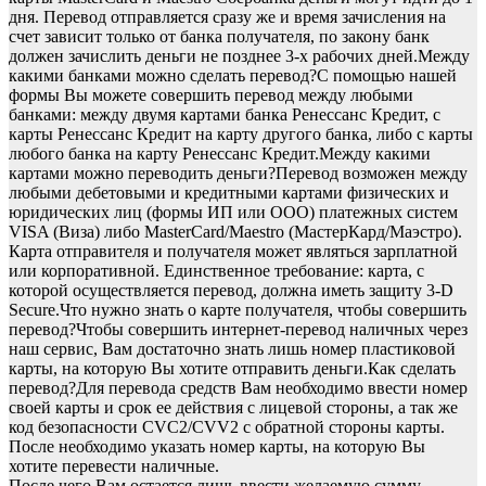
дня. Перевод отправляется сразу же и время зачисления на
счет зависит только от банка получателя, по закону банк
должен зачислить деньги не позднее 3-х рабочих дней.Между
какими банками можно сделать перевод?С помощью нашей
формы Вы можете совершить перевод между любыми
банками: между двумя картами банка Ренессанс Кредит, с
карты Ренессанс Кредит на карту другого банка, либо с карты
любого банка на карту Ренессанс Кредит.Между какими
картами можно переводить деньги?Перевод возможен между
любыми дебетовыми и кредитными картами физических и
юридических лиц (формы ИП или ООО) платежных систем
VISA (Виза) либо MasterCard/Maestro (МастерКард/Маэстро).
Карта отправителя и получателя может являться зарплатной
или корпоративной. Единственное требование: карта, с
которой осуществляется перевод, должна иметь защиту 3-D
Secure.Что нужно знать о карте получателя, чтобы совершить
перевод?Чтобы совершить интернет-перевод наличных через
наш сервис, Вам достаточно знать лишь номер пластиковой
карты, на которую Вы хотите отправить деньги.Как сделать
перевод?Для перевода средств Вам необходимо ввести номер
своей карты и срок ее действия с лицевой стороны, а так же
код безопасности CVC2/СVV2 с обратной стороны карты.
После необходимо указать номер карты, на которую Вы
хотите перевести наличные.
После чего Вам остается лишь ввести желаемую сумму