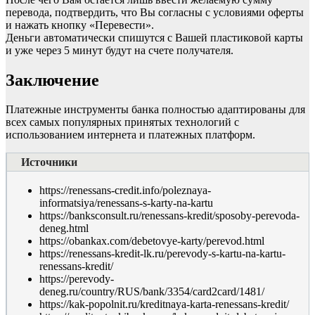
перевода, подтвердить, что Вы согласны с условиями оферты
и нажать кнопку «Перевести».
Деньги автоматически спишутся с Вашей пластиковой карты
и уже через 5 минут будут на счете получателя.
Заключение
Платежные инструменты банка полностью адаптированы для
всех самых популярных принятых технологий с
использованием интернета и платежных платформ.
Источники
https://renessans-credit.info/poleznaya-
informatsiya/renessans-s-karty-na-kartu
https://banksconsult.ru/renessans-kredit/sposoby-perevoda-
deneg.html
https://obankax.com/debetovye-karty/perevod.html
https://renessans-kredit-lk.ru/perevody-s-kartu-na-kartu-
renessans-kredit/
https://perevody-
deneg.ru/country/RUS/bank/3354/card2card/1481/
https://kak-popolnit.ru/kreditnaya-karta-renessans-kredit/