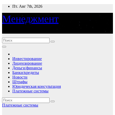
Перейти
Пт. Авг 7th, 2026
к
содержимому
Менеджмент
деньги, банки, финансы
Инвестирование
Лицензирование
Деньги/финансы
Банки/кредиты
Новости
Штрафы
Юридическая консультация
Платежные системы
Платежные системы