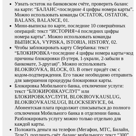
Узнать остаток на банковском счёте, проверить баланс
на карте: “БАЛАНС+последние 4 цифры номера карты”.
Можно использовать команды ОСТАТОК, OSTATOK,
BALANS, BALANCE, 01.
Мини-выписка по карте, последние 10 совершённых
операций: текст “ИСТОРИЯ+4 последних цифры
номера карты”. Можно использовать команды
ВЫПИСКА, VYPISKA, ISTORIA, HISTORY, 02.
Чтобы заблокировать карту Сбербанка: текст
“БЛОКИРОВКА+последние 4 цифры номера карты+код
причины блокировки (0-утеря, 1-украли, 2-забыли в
банкомате, 3-другая)”. Можно использовать
BLOKIROVKA, BLOCK, 03. В ответ придёт смс с
кодом-подтверждения. Его также необходимо отправить
для завершения процедуры блокировки карты.
Блокировка Мобильного банка, отключение услуги:
текст “БЛОКИРОВКАУСЛУГ” или
БЛОКИРОВКАУСЛУГИ, BLOKIROVKAUSLUG,
BLOKIROVKAUSLUGI, BLOCKSERVICE, 04.
Абонентская плата продолжит списываться до полного
отключения Мобильного банка в отделении банка.
Разблокировать услугу можно только отдельно для
каждой карты.
Положить деньги на телефон (Мегафон, МТС, Билайн,
Теле2), поплнить счёт, баланс мобильного: текст “300”,