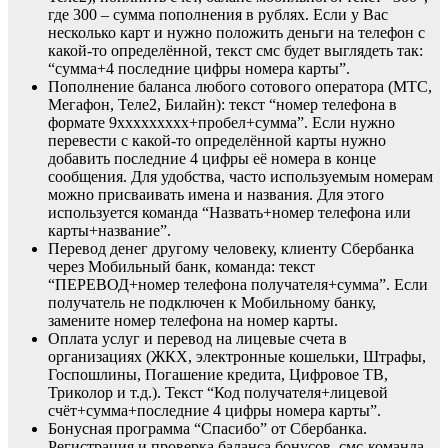
где 300 – сумма пополнения в рублях. Если у Вас
несколько карт и нужно положить деньги на телефон с
какой-то определённой, текст смс будет выглядеть так:
“сумма+4 последние цифры номера карты”.
Пополнение баланса любого сотового оператора (МТС,
Мегафон, Теле2, Билайн): текст “номер телефона в
формате 9ххххххххх+пробел+сумма”. Если нужно
перевести с какой-то определённой карты нужно
добавить последние 4 цифры её номера в конце
сообщения. Для удобства, часто используемым номерам
можно присваивать имена и названия. Для этого
используется команда “Назвать+номер телефона или
карты+название”.
Перевод денег другому человеку, клиенту Сбербанка
через Мобильный банк, команда: текст
“ПЕРЕВОД+номер телефона получателя+сумма”. Если
получатель не подключен к Мобильному банку,
замените номер телефона на номер карты.
Оплата услуг и перевод на лицевые счета в
организациях (ЖКХ, электронные кошельки, Штрафы,
Госпошлины, Погашение кредита, Цифровое ТВ,
Триколор и т.д.). Текст “Код получателя+лицевой
счёт+сумма+последние 4 цифры номера карты”.
Бонусная программа “Спасибо” от Сбербанка.
Регистрация и проверка баланса бонусов, смс-команда