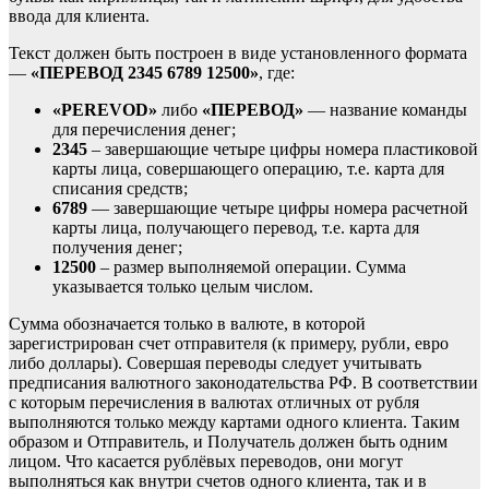
ввода для клиента.
Текст должен быть построен в виде установленного формата
—
«ПЕРЕВОД 2345 6789 12500»
, где:
«PEREVOD»
либо
«ПЕРЕВОД»
— название команды
для перечисления денег;
2345
– завершающие четыре цифры номера пластиковой
карты лица, совершающего операцию, т.е. карта для
списания средств;
6789
— завершающие четыре цифры номера расчетной
карты лица, получающего перевод, т.е. карта для
получения денег;
12500
– размер выполняемой операции. Сумма
указывается только целым числом.
Сумма обозначается только в валюте, в которой
зарегистрирован счет отправителя (к примеру, рубли, евро
либо доллары). Совершая переводы следует учитывать
предписания валютного законодательства РФ. В соответствии
с которым перечисления в валютах отличных от рубля
выполняются только между картами одного клиента. Таким
образом и Отправитель, и Получатель должен быть одним
лицом. Что касается рублёвых переводов, они могут
выполняться как внутри счетов одного клиента, так и в