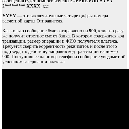
сообщения будет немного изменен:
«PEREVOD YYYY
2********* ХХХХ
, где
YYYY
— это заключительные четыре цифры номера
расчетной карты Отправителя.
Как только сообщение будет отправлено на
900
, клиент сразу
же получит ответное смс от банка. В котором содержится код
транзакции, размер операции и ФИО получателя платежа.
Требуется сверить корректность реквизитов и после этого
подтвердить действие, направив код транзакции на номер
900. Поступившее на номер телефона сообщение уведомит об
успешном завершении платежа.