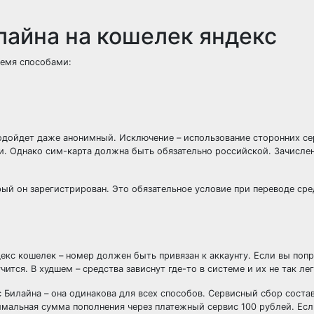
лайна на кошелек яндекс
ремя способами:
подойдет даже анонимный. Исключение – использование сторонних се
. Однако сим-карта должна быть обязательно российской. Зачисле
рый он зарегистрирован. Это обязательное условие при переводе ср
декс кошелек – номер должен быть привязан к аккаунту. Если вы поп
чится. В худшем – средства зависнут где-то в системе и их не так лег
 Билайна – она одинакова для всех способов. Сервисный сбор состав
имальная сумма пополнения через платежный сервис 100 рублей. Ес