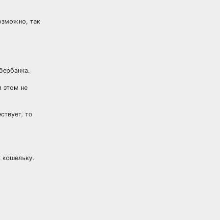
озможно, так
бербанка.
и этом не
ствует, то
 кошельку.