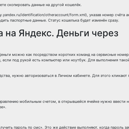
ете скопировать данные на другой кошелёк.
andex.ru/identification/otheraccount/form.xml), указав номер счёта 
дить паспортные данные. Статус кошелька будет изменён сразу.
 на Яндекс. Деньги через
Деньги можно как посредством коротких команд на сервисные номера
ен, если под рукой есть компьютер или ноутбук. Для выполнения тако
ства, нужно авторизоваться в Личном кабинете. Для этого кликают 
управлению мобильным счетом, в открывшейся ячейке нужно ввести 
ее».
лучить пароль по смс». Это же действие выполняют, когда пароль з