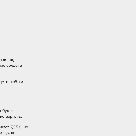
рвисов,
ние средств
едств любым
робуете
ко вернуть.
ляет 7,95%, но
ли нужно