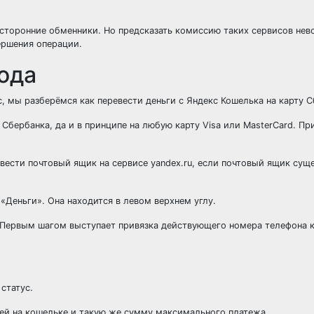
 сторонние обменники. Но предсказать комиссию таких сервисов нев
ершения операции.
ода
с, мы разберёмся как перевести деньги с Яндекс Кошелька на карту С
Сбербанка, да и в принципе на любую карту Visa или MasterCard. Пр
вести почтовый ящик на сервисе yandex.ru, если почтовый ящик суще
«Деньги». Она находится в левом верхнем углу.
.Первым шагом выступает привязка действующего номера телефона к
статус.
ей на кошельке и такую же сумму максимального платежа.