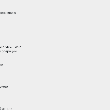
анонимного
 и смс, так и
й операции
по
номер
абыт или