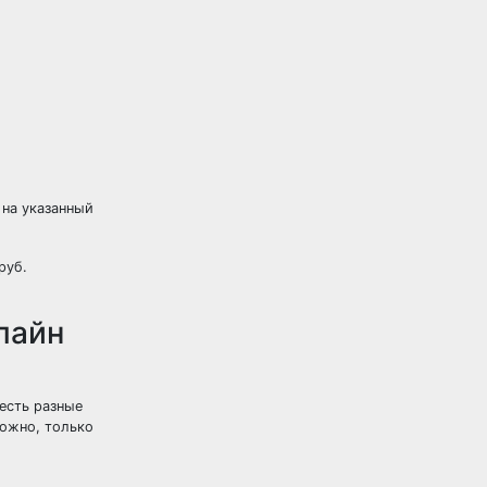
 на указанный
руб.
лайн
есть разные
ложно, только