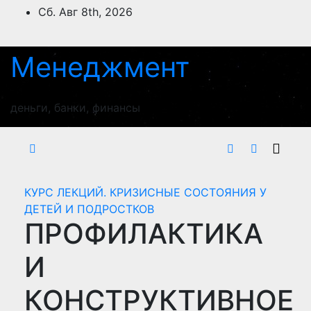
Перейти
Сб. Авг 8th, 2026
к
содержимому
Менеджмент
деньги, банки, финансы
КУРС ЛЕКЦИЙ. КРИЗИСНЫЕ СОСТОЯНИЯ У
ДЕТЕЙ И ПОДРОСТКОВ
ПРОФИЛАКТИКА
И
КОНСТРУКТИВНОЕ