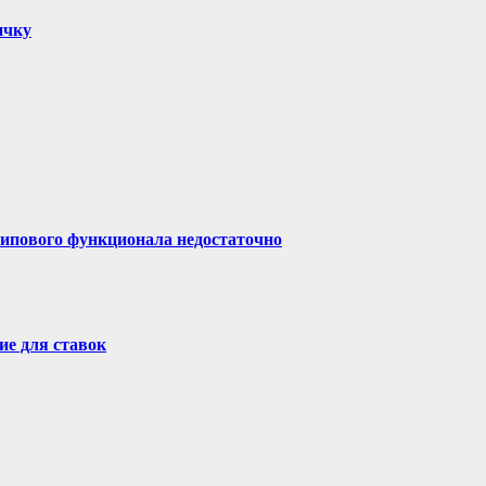
ичку
типового функционала недостаточно
ие для ставок