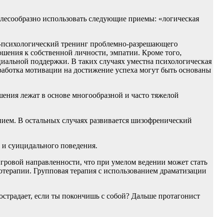
елесообразно использовать следующие приемы: «логическая
но-психологический тренинг проблемно-разрешающего
ения к собственной личности, эмпатии. Кроме того,
иальной поддержки. В таких случаях уместна психологическая
работка мотивации на достижение успеха могут быть основаны
ушения лежат в основе многообразной и часто тяжелой
нием. В остальных случаях развивается шизофренический
 и суицидального поведения.
гровой направленности, что при умелом ведении может стать
хотерапии. Групповая терапия с использованием драматизации
страдает, если ты покончишь с собой? Дальше протагонист