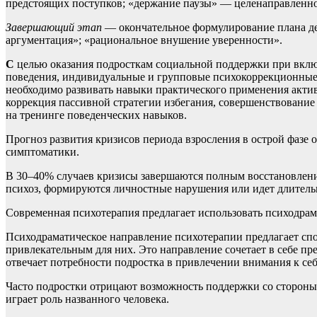
предстоящих поступков; «держание паузы» — целенаправленно
Завершающий этап
— окончательное формулирование плана де
аргументация»; «рациональное внушение уверенности».
С
целью оказания подросткам социальной поддержки при включ
поведения, индивидуальные и групповые психокоррекционные 
необходимо развивать навыки практического применения актив
коррекция пассивной стратегии избегания, совершенствование
на тренинге поведенческих навыков.
Прогноз развития кризисов периода взросления в острой фазе о
симптоматики.
В 30–40% случаев кризисы завершаются полным восстановлени
психоз, формируются личностные нарушения или идет длительн
Современная психотерапия предлагает использовать психодрам
Психодраматическое направление психотерапии предлагает спо
привлекательным для них. Это направление сочетает в себе п
отвечает потребности подростка в привлечении внимания к се
Часто подростки отрицают возможность поддержки со стороны 
играет роль названного человека.