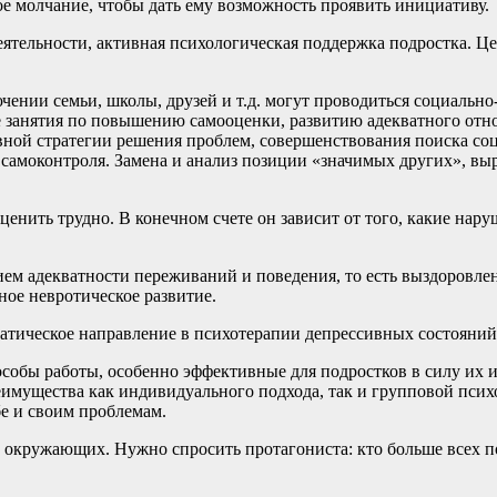
е молчание, чтобы дать ему возможность проявить инициативу.
ятельности, активная психологическая поддержка подростка. Ц
ении семьи, школы, друзей и т.д. могут проводиться социаль
занятия по повышению самооценки, развитию адекватного отнош
ной стратегии решения проблем, совершенствования поиска соц
 самоконтроля. Замена и анализ позиции «значимых других», вы
ценить трудно. В конечном счете он зависит от того, какие нар
ем адекватности переживаний и поведения, то есть выздоровле
ое невротическое развитие.
атическое направление в психотерапии депрессивных состояний
собы работы, особенно эффективные для подростков в силу их и
реимущества как индивидуального подхода, так и групповой пси
бе и своим проблемам.
окружающих. Нужно спросить протагониста: кто больше всех по