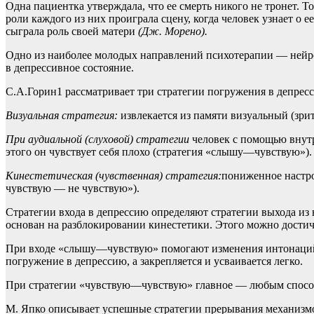
Одна пациентка утверждала, что ее смерть никого не тронет. Т
роли каждого из них проиграла сцену, когда человек узнает о 
сыграла роль своей матери
(Дж. Морено).
Одно из наиболее молодых направлений психотерапии — нейро
в депрессивное состояние.
С.А.Горин1 рассматривает три стратегии погружения в депрес
Визуальная стратегия:
извлекается из памяти визуальный (зри
При аудиальной (слуховой) стратегии
человек с помощью внутре
этого он чувствует себя плохо (стратегия «слышу—чувствую»).
Кинестетическая (чувственная) стратегия:
пониженное настро
чувствую — не чувствую»).
Стратегии входа в депрессию определяют стратегии выхода из 
основан на разблокировании кинестетики. Этого можно дости
При входе «слышу—чувствую» помогают изменения интонаций и
погружение в депрессию, а закрепляется и усваивается легко.
При стратегии «чувствую—чувствую» главное — любым способ
М. Япко описывает успешные стратегии прерывания механизмо