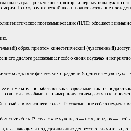
огда она сыграла роль человека, который первым обнаружит ее те
ее смерти. Психодраматический шок и полное осознание последст
лингвистическое программирование (НЛП) обращает внимание н
сию.
тельный) образ, при этом кинестетический (чувственный) доступ
ннего диалога рассказывает себе о своих неудачах и неприятно
ение вследствие физических страданий (стратегия «чувствую—ч
нее и замечательно работают как с взрослыми, так и с подрост
чь разными способами, например получением доступа к кинест
 тембра внутреннего голоса. Рассказывание себе о неудачах в
ом снять боль. В случае «не чувствую — не чувствую» — любы
в, вызывающих и поддерживающих депрессию. Значительную рол