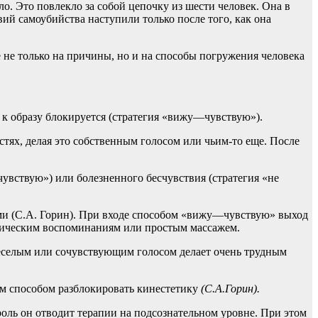
ло. Это повлекло за собой цепочку из шести человек. Она в
вий самоубийства наступили только после того, как она
е только на причины, но и на способы погружения человека
 к образу блокируется (стратегия «вижу—чувствую»).
стях, делая это собственным голосом или чьим-то еще. После
увствую») или болезненного бесчувствия (стратегия «не
ками (С.А. Горин). При входе способом «вижу—чувствую» выход
етическим воспоминаниям или простым массажем.
еселым или сочувствующим голосом делает очень трудным
м способом разблокировать кинестетику
(С.А.Горин).
ь он отводит терапии на подсознательном уровне. При этом