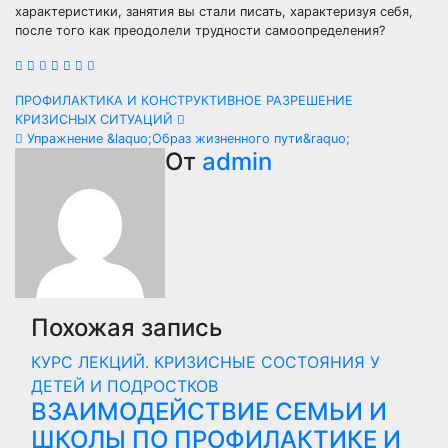
характеристики, занятия вы стали писать, характеризуя себя,
после того как преодолели трудности самоопределения?
Навигация
ПРОФИЛАКТИКА И КОНСТРУКТИВНОЕ РАЗРЕШЕНИЕ
КРИЗИСНЫХ СИТУАЦИЙ
по
Упражнение &laquo;Образ жизненного пути&raquo;
От
admin
записям
Похожая запись
КУРС ЛЕКЦИЙ. КРИЗИСНЫЕ СОСТОЯНИЯ У
ДЕТЕЙ И ПОДРОСТКОВ
ВЗАИМОДЕЙСТВИЕ СЕМЬИ И
ШКОЛЫ ПО ПРОФИЛАКТИКЕ И