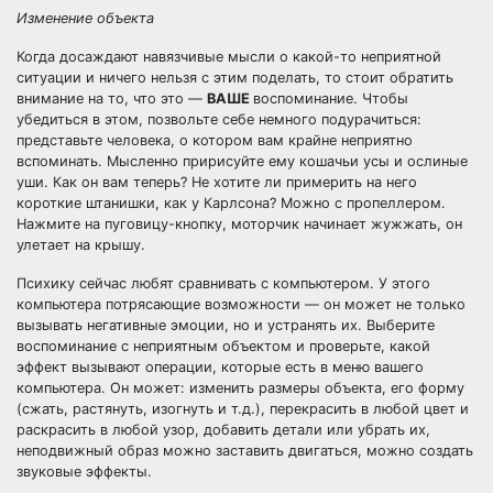
Изменение объекта
Когда досаждают навязчивые мысли о какой-то неприятной
ситуации и ничего нельзя с этим поделать, то стоит обратить
внимание на то, что это —
ВАШЕ
воспоминание. Чтобы
убедиться в этом, позвольте себе немного подурачиться:
представьте человека, о котором вам крайне неприятно
вспоминать. Мысленно пририсуйте ему кошачьи усы и ослиные
уши. Как он вам теперь? Не хотите ли примерить на него
короткие штанишки, как у Карлсона? Можно с пропеллером.
Нажмите на пуговицу-кнопку, моторчик начинает жужжать, он
улетает на крышу.
Психику сейчас любят сравнивать с компьютером. У этого
компьютера потрясающие возможности — он может не только
вызывать негативные эмоции, но и устранять их. Выберите
воспоминание с неприятным объектом и проверьте, какой
эффект вызывают операции, которые есть в меню вашего
компьютера. Он может: изменить размеры объекта, его форму
(сжать, растянуть, изогнуть и т.д.), перекрасить в любой цвет и
раскрасить в любой узор, добавить детали или убрать их,
неподвижный образ можно заставить двигаться, можно создать
звуковые эффекты.