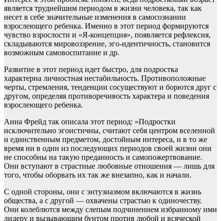
является труднейшим периодом в жизни человека, так как
несет в себе значительные изменения в самосознании
взрослеющего ребенка. Именно в этот период формируются
чувство взрослости и «Я-концепция», появляется рефлексия,
складываются мировоззрение, эго-идентичность, становится
возможным самовоспитание и др.
Развитие в этот период идет быстро, для подростка
характерна личностная нестабильность. Противоположные
черты, стремления, тенденции сосуществуют и борются друг с
другом, определяя противоречивость характера и поведения
взрослеющего ребенка.
Анна Фрейд так описала этот период: «Подростки
исключительно эгоистичны, считают себя центром вселенной
и единственным предметом, достойным интереса, и в то же
время ни в один из последующих периодов своей жизни они
не способны на такую преданность и самопожертвование.
Они вступают в страстные любовные отношения — лишь для
того, чтобы оборвать их так же внезапно, как и начали.
С одной стороны, они с энтузиазмом включаются в жизнь
обществa, а с другой — охвачены страстью к одиночеству.
Они колеблются между слепым подчинением избранному ими
лидеру и вызывающим бунтом против любой и всяческой