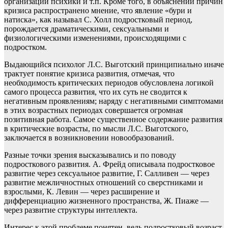
организации психики и т.п. Кроме того, в объяснении причин
кризиса распространено мнение, что явление «бури и
натиска», как называл С. Холл подростковый период,
порождается драматическими, сексуальными и
физиологическими изменениями, происходящими с
подростком.
Выдающийся психолог Л.С. Выготский принципиально иначе
трактует понятие кризиса развития, отмечая, что
необходимость критических периодов обусловлена логикой
самого процесса развития, что их суть не сводится к
негативным проявлениям; наряду с негативными симптомами
в этих возрастных периодах совершается огромная
позитивная работа. Самое существенное содержание развития
в критические возрасты, по мысли Л.С. Выготского,
заключается в возникновении новообразований.
Разные точки зрения высказывались и по поводу
подросткового развития. А. Фрейд описывала подростковое
развитие через сексуальное развитие, Г. Салливен — через
развитие межличностных отношений со сверстниками и
взрослыми, К. Левин — через расширение и
дифференциацию жизненного пространства, Ж. Пиаже —
через развитие структуры интеллекта.
Интерес к этой проблеме понятен, ведь подростковый возраст