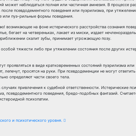
й может наблюдаться полная или частичная амнезия. В процессе ра
 после псевдодементного поведения или пуэрилизма, при утяжелени
е или пуэ-рильные формы поведения.
ю! возникающее на фоне истерического расстройства сознания пове
е, бегает на четвереньках, лакает из миски, издает нечленораздель
и приближении скалит зубы, принимает угрожающую позу.
 особой тяжести либо при утяжелении состояния после других исте
гут проявляться в виде кратковременных состояний пуэрилизма или
т, лепечут, просятся на руки. При псевдодеменции не могут ответить
ильно определяют части своего тела.
 случаях привлечения к судебной ответственности. Истерические пс
зма, псевдодементного поведения, бредо-подобных фантазий. Считаетс
 истероидной психопатии.
ского и психотического уровня.