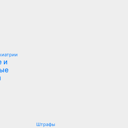
хиатрии
 и
ные
и
Штрафы