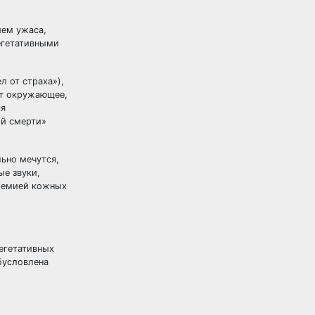
ием ужаса,
егетативными
 от страха»),
ют окружающее,
ся
ой смерти»
ьно мечутся,
ые звуки,
еремией кожных
егетативных
бусловлена