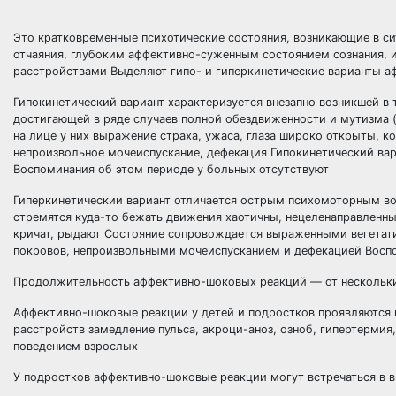
Это кратковременные психотические состояния, возникающие в с
отчаяния, глубоким аффективно-суженным состоянием сознания, и
расстройствами Выделяют гипо- и гиперкинетические варианты 
Гипокинетический вариант характеризуется внезапно возникшей в
достигающей в ряде случаев полной обездвиженности и мутизма 
на лице у них выражение страха, ужаса, глаза широко открыты,
непроизвольное мочеиспускание, дефекация Гипокинетический ва
Воспоминания об этом периоде у больных отсутствуют
Гиперкинетическии вариант отличается острым психомоторным во
стремятся куда-то бежать движения хаотичны, нецеленаправленны
кричат, рыдают Состояние сопровождается выраженными вегетат
покровов, непроизвольными мочеиспусканием и дефекацией Воспо
Продолжительность аффективно-шоковых реакций — от нескольких
Аффективно-шоковые реакции у детей и подростков проявляются в
расстройств замедление пульса, акроци-аноз, озноб, гипертерми
поведением взрослых
У подростков аффективно-шоковые реакции могут встречаться в 