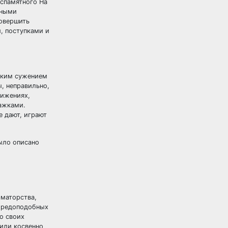
еспамятного На
ьными
совершить
, поступками и
еским сужением
ы, неправильно,
вижениях,
шажками.
е дают, играют
ыло описано
маторства,
 бредоподобных
о своих
 или косвенно