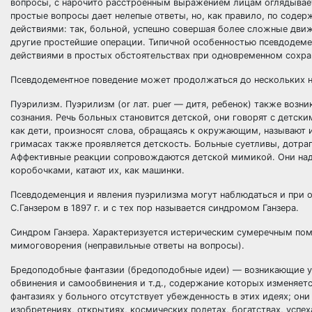
вопросы, с нарочито расстроенным выражением лицам оглядывает
простые вопросы дает нелепые ответы, но, как правило, по соде
действиями: так, больной, успешно совершая более сложные движ
другие простейшие операции. Типичной особенностью псевдодеме
действиями в простых обстоятельствах при одновременном сохр
Псевдодементное поведение может продолжаться до нескольких не
Пуэрилизм. Пуэрилизм (or лат. puer — дитя, ребенок) также воз
сознания. Речь больных становится детской, они говорят с детск
как дети, произносят слова, обращаясь к окружающим, называют их 
гримасах также проявляется детскость. Больные суетливы, дотра
Аффективные реакции сопровождаются детской мимикой. Они надув
коробочками, катают их, как машинки.
Псевдодеменция и явления пуэрилизма могут наблюдаться и при 
С.Ганзером в 1897 г. и с тех пор называется синдромом Ганзера.
Синдром Ганзера. Характеризуется истерическим сумеречным пом
мимоговорения (неправильные ответы на вопросы).
Бредоподобные фантазии (бредоподобные идеи) — возникающие у
обвинения и самообвинения и т.д., содержание которых изменяетс
фантазиях у больного отсутствует убежденность в этих идеях; о
изобретениях, открытиях, космических полетах, богатствах, успе