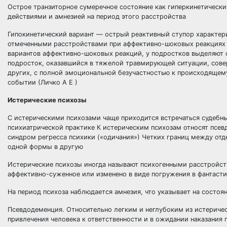
Острое транзиторное сумеречное состояние как гиперкинетически
действиями и амнезией на период этого расстройства
Гипокинетический вариант — острый реактивный ступор характер
отмеченными расстройствами при аффективно-шоковых реакциях 
вариантов аффективно-шоковых реакций, у подростков выделяют 
подросток, оказавшийся в тяжелой травмирующей ситуации, сове
других, с полной эмоциональной безучастностью к происходящем
событии (Личко А Е )
Истерические психозы
С истерическими психозами чаще приходится встречаться судебны
психиатрической практике К истерическим психозам относят псе
синдром регресса психики («одичания») Четких границ между от
одной формы в другую
Истерические психозы иногда называют психогенными расстройст
аффективно-суженное или изменено в виде погружения в фантаст
На период психоза наблюдается амнезия, что указывает на состоя
Псевдодеменция. Относительно легким и неглубоким из истеричес
привлечения человека к ответственности и в ожидании наказания 