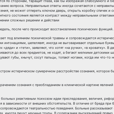
ся по сторонам, таращит глаза, как бы изображая слабоумного и б
ржанию вопроса. Неправильные ответы иногда сочетаются с неправил
ения, не может отпереть ключом дверь, открыть коробку спичек и 
нтного состояния является контраст между неправильными ответами
анении сложных решении и действии
дель, после чего происходит восстановление психических функций.
никает под влиянием психической травмы и сопровождается истерич
ими интонациями, шепелявят, иногда не выговаривают отдельные букв
«дяди» и «тети», заявляют, что хотят «на ручки», «в кроватку». В д
гиваются до всех предметов, не ходят, а бегают мелкими детскими 
ают губы, хнычут, сосут пальцы, топают ногами, когда им что-то н
остром истерическом сумеречном расстройстве сознания, которое б
рачением сознания с преобладанием в клинической картине явлений
 больных реактивным психозом идеи преследования, величия, рефор
я в зависимости от внешних обстоятельств. В огличие от бреда при
ни сопровождаются театральностью поведения. Больные рассказывают 
хах, иногда пишут научные труды. В содержании высказываний прямо