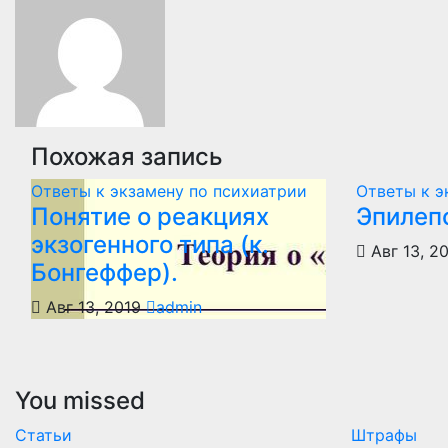
записям
Похожая запись
Ответы к экзамену по психиатрии
Ответы к э
Понятие о реакциях
Эпилеп
экзогенного типа (к.
Авг 13, 2
Бонгеффер).
Авг 13, 2019
admin
You missed
Статьи
Штрафы