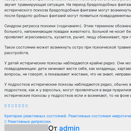
звучит травмирующая ситуация. На период бредоподобных фантази
истерического психоза бредоподобные фантазии могут возникнуть
после бредопо-добных фантазий могут появиться псевдодементны
Синдром регресса психики («одичания»). Этим термином обознача
больного, напоминающее повадки животного. Больной не носит бель
проявляет агрессивность, кусается, рычит, пищу обнюхивает, пр
Такое состояние может возникнуть остро при психической травме
расстройств.
У детей истерические психозы наблюдаются крайне редко. Они мо
псевдодеменции: дети начинают вести себя, как младенцы, картавя
вопросы, не говорят, а показывают жестами, что не знают, неправ
У подростков истерические психозы наблюдаются редко, обычно в
подростков, как и у взрослых, могут проявляться в виде пуэрили
истерические психозы у подростков если и возникают, то на фоне
Навигация
Критерии реактивных состояний. Реактивные состояния невротиче
Реактивные депрессии.
по
От
admin