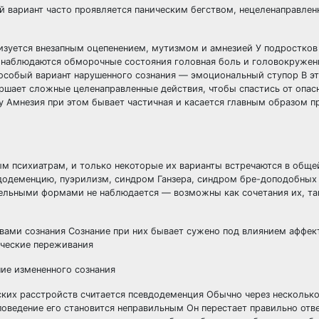
й вариант часто проявляется паническим бегством, нецеленаправле
изуется внезапным оцепенением, мутизмом и амнезией У подростков
наблюдаются обморочные состояния головная боль и головокружен
особый вариант нарушенного сознания — эмоциональный ступор В э
ршает сложные целенаправленные действия, чтобы спастись от опасн
у Амнезия при этом бывает частичная и касается главным образом 
м психиатрам, и только некоторые их варианты встречаются в обще
вдодеменцию, пуэрилизм, синдром Ганзера, синдром бре-доподобных 
дельными формами не наблюдается — возможны как сочетания их, та
вами сознания Сознание при них бывает сужено под влиянием аффек
ические переживания
ние измененного сознания
ких расстройств считается псевдодеменция Обычно через несколько
поведение его становится неправильным Он перестает правильно отве