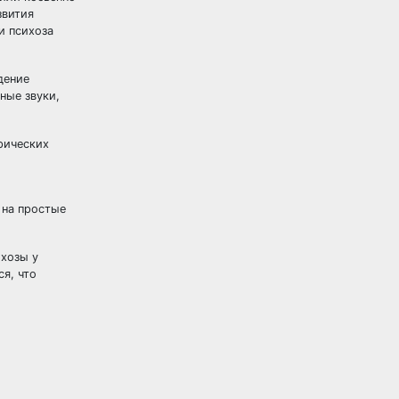
звития
и психоза
дение
ные звуки,
рических
 на простые
ихозы у
я, что