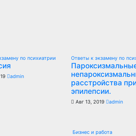
кзамену по психиатрии
Ответы к экзамену по пси
сия
Пароксизмальные
непароксизмаль
019
admin
расстройства пр
эпилепсии.
Авг 13, 2019
admin
Бизнес и работа