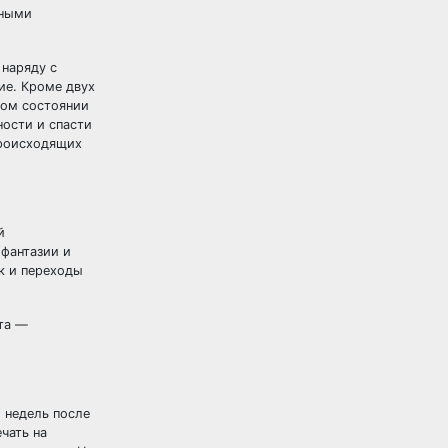
нными
 наряду с
ие. Кроме двух
том состоянии
ости и спасти
происходящих
й
фантазии и
к и переходы
та —
 недель после
чать на