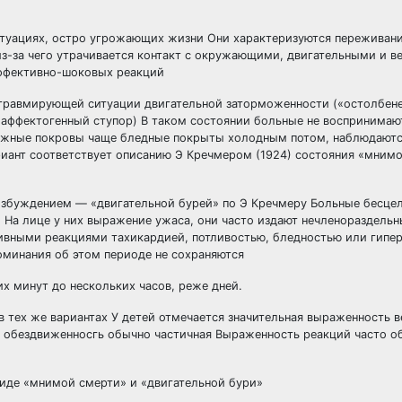
итуациях, остро угрожающих жизни Они характеризуются переживан
з-за чего утрачивается контакт с окружающими, двигательными и в
аффективно-шоковых реакций
 травмирующей ситуации двигательной заторможенности («остолбенел
(аффектогенный ступор) В таком состоянии больные не воспринима
 кожные покровы чаще бледные покрыты холодным потом, наблюдают
риант соответствует описанию Э Кречмером (1924) состояния «мним
збуждением — «двигательной бурей» по Э Кречмеру Больные бесцел
 На лице у них выражение ужаса, они часто издают нечленораздельн
ивными реакциями тахикардией, потливостью, бледностью или гип
минания об этом периоде не сохраняются
 минут до нескольких часов, реже дней.
 тех же вариантах У детей отмечается значительная выраженность в
я, обездвиженносгь обычно частичная Выраженность реакций часто о
виде «мнимой смерти» и «двигательной бури»