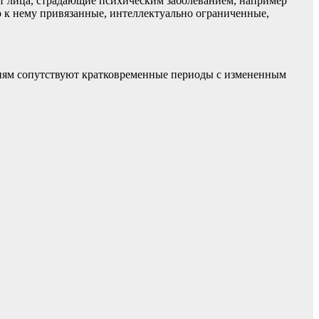
ают лица, страдающие психическим заболеванием, например
к нему привязанные, интеллектуально ограниченные,
иям сопутствуют кратковременные периоды с измененным