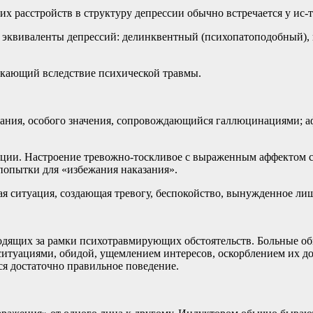
 расстройств в структуру депрессии обычно встречается у ис-
ь эквиваленты депрессий: делинквентный (психопатоподобный),
икающий вследствие психической травмы.
вания, особого значения, сопровождающийся галлюцинациями; аф
ции. Настроение тревожно-тоскливое с выраженным аффектом ст
попытки для «избежания наказания».
 ситуация, создающая тревогу, беспокойство, вынужденное лиш
дящих за рамки психотравмирующих обстоятельств. Больные об
итуациями, обидой, ущемлением интересов, оскорблением их дос
ся достаточно правильное поведение.