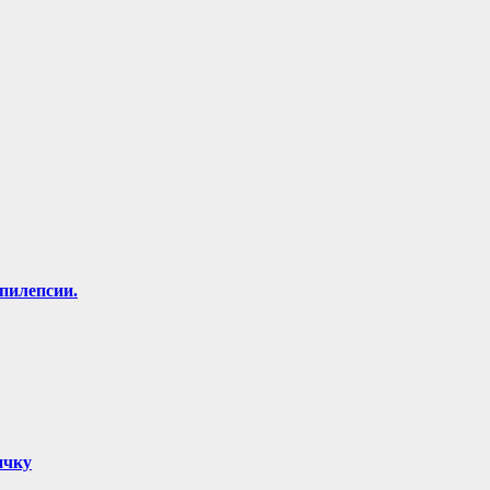
пилепсии.
ичку