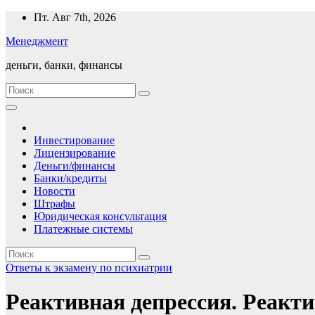
Перейти
Пт. Авг 7th, 2026
к
Менеджмент
содержимому
деньги, банки, финансы
Инвестирование
Лицензирование
Деньги/финансы
Банки/кредиты
Новости
Штрафы
Юридическая консультация
Платежные системы
Ответы к экзамену по психиатрии
Реактивная депрессия. Реакт