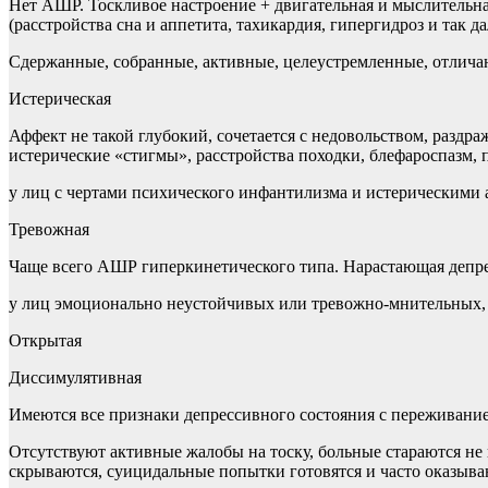
Нет АШР. Тоскливое настроение + двигательная и мыслительн
(расстройства сна и аппетита, тахикардия, гипергидроз и так 
Сдержанные, собранные, активные, целеустремленные, отлич
Истерическая
Аффект не такой глубокий, сочетается с недовольством, разд
истерические «стигмы», расстройства походки, блефароспазм,
у лиц с чертами психического инфантилизма и истерическими
Тревожная
Чаще всего АШР гиперкинетического типа. Нарастающая депрес
у лиц эмоционально неустойчивых или тревожно-мнительных,
Открытая
Диссимулятивная
Имеются все признаки депрессивного состояния с переживание
Отсутствуют активные жалобы на тоску, больные стараются не
скрываются, суицидальные попытки готовятся и часто оказы