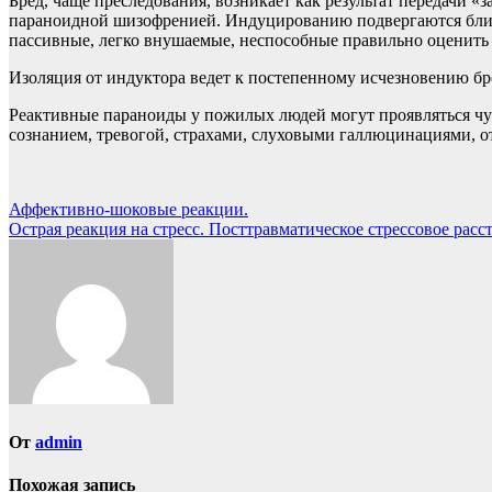
Бред, чаще преследования, возникает как результат передачи
параноидной шизофренией. Индуцированию подвергаются близ
пассивные, легко внушаемые, неспособные правильно оценить
Изоляция от индуктора ведет к постепенному исчезновению бр
Реактивные параноиды у пожилых людей могут проявляться 
сознанием, тревогой, страхами, слуховыми галлюцинациями,
Навигация
Аффективно-шоковые реакции.
Острая реакция на стресс. Посттравматическое стрессовое расс
по
записям
От
admin
Похожая запись