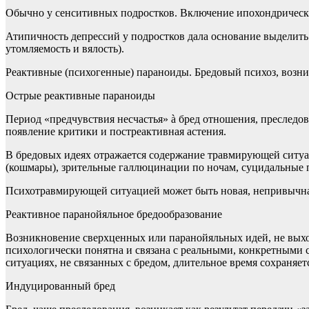
Обычно у сенситивных подростков. Включение ипохондрических
Атипичность депрессий у подростков дала основание выделит
утомляемость и вялость).
Реактивные (психогенные) параноиды. Бредовый психоз, возн
Острые реактивные параноиды
Период «предчувствия несчастья» à бред отношения, преследо
появление критики и постреактивная астения.
В бредовых идеях отражается содержание травмирующей ситуа
(кошмары), зрительные галлюцинации по ночам, суцидальные 
Психотравмирующей ситуацией может быть новая, непривычная
Реактивное паранойяльное бредообразование
Возникновение сверхценных или паранойяльных идей, не выхо
психологически понятна и связана с реальными, конкретными с
ситуациях, не связанных с бредом, длительное время сохраняет
Индуцированный бред