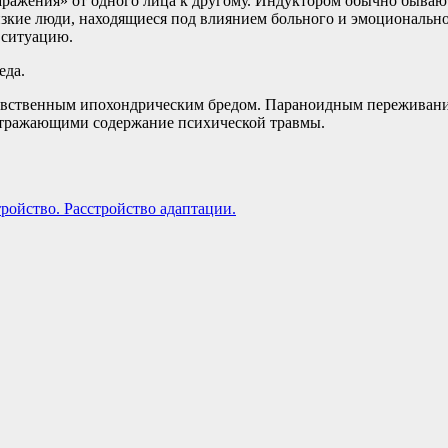
 «заражения» от одного лица к другому. Индуктором обычно быв
кие люди, находящиеся под влиянием больного и эмоционально 
 ситуацию.
еда.
чувственным ипохондрическим бредом. Параноидным переживан
 отражающими содержание психической травмы.
тройство. Расстройство адаптации.