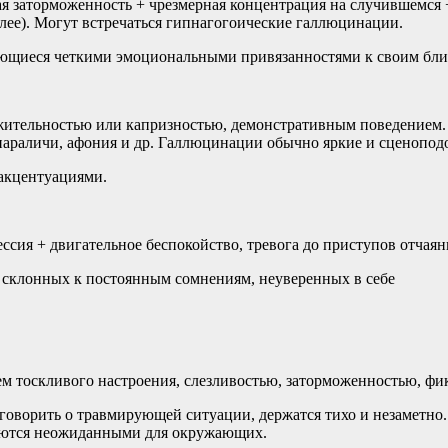
ая заторможенность + чрезмерная концентрация на случившемся
далее). Могут встречаться гипнагогоические галлюцинации.
ающиеся четкими эмоциональными привязанностями к своим бли
ражительностью или капризностью, демонстративным поведением
 параличи, афония и др. Галлюцинации обычно яркие и сценопод
 акцентуациями.
сия + двигательное беспокойство, тревога до приступов отчаян
 склонных к постоянным сомнениям, неуверенных в себе
м тоскливого настроения, слезливостью, заторможенностью, фик
 говорить о травмирующей ситуации, держатся тихо и незаметн
ваются неожиданными для окружающих.