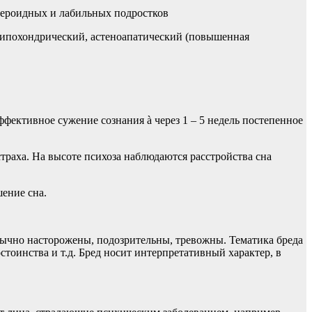
тероидных и лабильных подростков
 ипохондрический, астеноапатический (повышенная
фективное сужение сознания à через 1 – 5 недель постепенное
раха. На высоте психоза наблюдаются расстройства сна
ение сна.
ычно насторожены, подозрительны, тревожны. Тематика бреда
тоинства и т.д. Бред носит интерпретативный характер, в