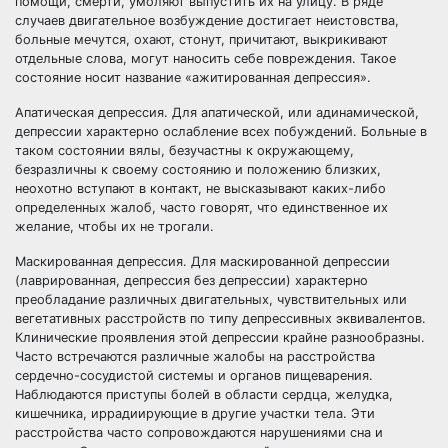
помощи, смерти, умоляют выпустить их на улицу. В ряде
случаев двигательное возбуждение достигает неистовства,
больные мечутся, охают, стонут, причитают, выкрикивают
отдельные слова, могут наносить себе повреждения. Такое
состояние носит название «ажитированная депрессия».
Апатическая депрессия. Для апатической, или адинамической,
депрессии характерно ослабление всех побуждений. Больные в
таком состоянии вялы, безучастны к окружающему,
безразличны к своему состоянию и положению близких,
неохотно вступают в контакт, не высказывают каких-либо
определенных жалоб, часто говорят, что единственное их
желание, чтобы их не трогали.
Маскированная депрессия. Для маскированной депрессии
(лаврированная, депрессия без депрессии) характерно
преобладание различных двигательных, чувствительных или
вегетативных расстройств по типу депрессивных эквивалентов.
Клинические проявления этой депрессии крайне разнообразны.
Часто встречаются различные жалобы на расстройства
сердечно-сосудистой системы и органов пищеварения.
Наблюдаются приступы болей в области сердца, желудка,
кишечника, иррадиирующие в другие участки тела. Эти
расстройства часто сопровождаются нарушениями сна и