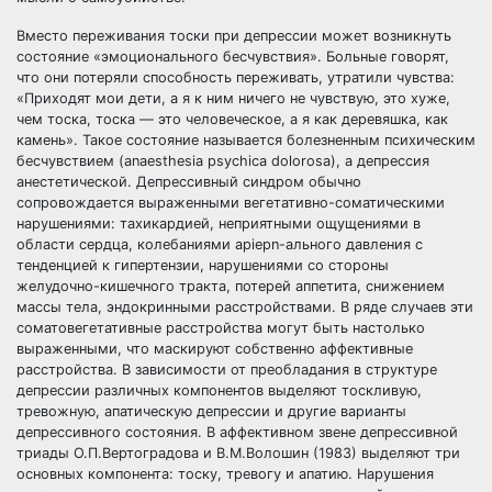
Вместо переживания тоски при депрессии может возникнуть
состояние «эмоционального бесчувствия». Больные говорят,
что они потеряли способность переживать, утратили чувства:
«Приходят мои дети, а я к ним ничего не чувствую, это хуже,
чем тоска, тоска — это человеческое, а я как деревяшка, как
камень». Такое состояние называется болезненным психическим
бесчувствием (anaesthesia psychica dolorosa), а депрессия
анестетической. Депрессивный синдром обычно
сопровождается выраженными вегетативно-соматическими
нарушениями: тахикардией, неприятными ощущениями в
области сердца, колебаниями apiepn-ального давления с
тенденцией к гипертензии, нарушениями со стороны
желудочно-кишечного тракта, потерей аппетита, снижением
массы тела, эндокринными расстройствами. В ряде случаев эти
соматовегетативные расстройства могут быть настолько
выраженными, что маскируют собственно аффективные
расстройства. В зависимости от преобладания в структуре
депрессии различных компонентов выделяют тоскливую,
тревожную, апатическую депрессии и другие варианты
депрессивного состояния. В аффективном звене депрессивной
триады О.П.Вертоградова и В.М.Волошин (1983) выделяют три
основных компонента: тоску, тревогу и апатию. Нарушения