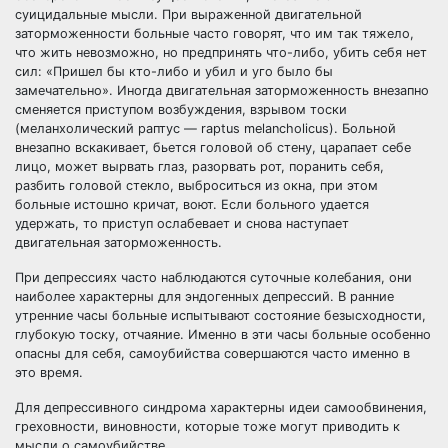
суицидальные мысли. При выраженной двигательной
заторможенности больные часто говорят, что им так тяжело,
что жить невозможно, но предпринять что-либо, убить себя нет
сил: «Пришел бы кто-либо и убил и уго было бы
замечательно». Иногда двигательная заторможенность внезапно
сменяется приступом возбуждения, взрывом тоски
(меланхолический раптус — raptus melancholicus). Больной
внезапно вскакивает, бьется головой об стену, царапает себе
лицо, может вырвать глаз, разорвать рот, поранить себя,
разбить головой стекло, выброситься из окна, при этом
больные истошно кричат, воют. Если больного удается
удержать, то приступ ослабевает и снова наступает
двигательная заторможенность.
При депрессиях часто наблюдаются суточные колебания, они
наиболее характерны для эндогенных депрессий. В ранние
утренние часы больные испытывают состояние безысходности,
глубокую тоску, отчаяние. Именно в эти часы больные особенно
опасны для себя, самоубийства совершаются часто именно в
это время.
Для депрессивного синдрома характерны идеи самообвинения,
греховности, виновности, которые тоже могут приводить к
мысли о самоубийстве.