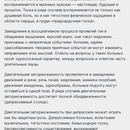
воспринимается в мрачных красках — настоящее, будущее и
прошлое. Тоска в ряде случаев воспринимается не только как
душевная боль, но и как тягостное физическое ощущение в
области сердца, в груди «предсердсчная тоска».
Замедление в ассоциативном процессе проявляй гея в
обеднении мышления, мыслей мало, они текут медленно,
прикованы к неприятным событиям: болезни, идеям
самообвинения. Никакие приятные события не могут изменить
направление этих мыслей. Ответы на вопросы у таких больных
носят односложный характер, между вопросом и ответом часто
длительные паузы.
Двигательная заторможенность проявляется в замедлении
движений и речи, речь гихая, медленная, мимика скорбная,
движения ммедлены, однообразны, больные подолгу могут
оставаться в одной позе. В ряде случаев двигательная
заторможенность достигает полной обездвиженности
(депрессивный ступор).
Двигательная заторможенность при депрессиях может играть
как бы защитную роль. Депрессивные больные, испытывая
мучительное, тягостное состояние, безысходную тоску,
бесперспективность существования, высказывают