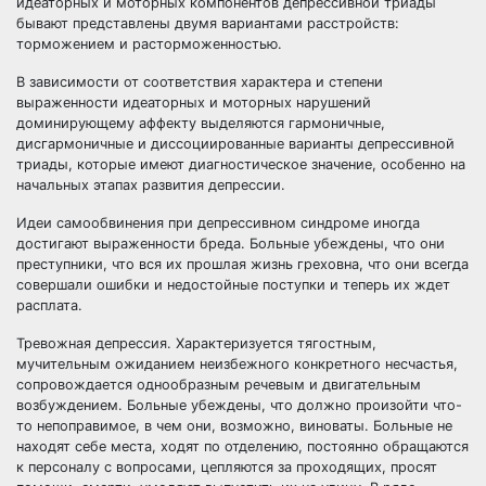
идеаторных и моторных компонентов депрессивной триады
бывают представлены двумя вариантами расстройств:
торможением и расторможенностью.
В зависимости от соответствия характера и степени
выраженности идеаторных и моторных нарушений
доминирующему аффекту выделяются гармоничные,
дисгармоничные и диссоциированные варианты депрессивной
триады, которые имеют диагностическое значение, особенно на
начальных этапах развития депрессии.
Идеи самообвинения при депрессивном синдроме иногда
достигают выраженности бреда. Больные убеждены, что они
преступники, что вся их прошлая жизнь греховна, что они всегда
совершали ошибки и недостойные поступки и теперь их ждет
расплата.
Тревожная депрессия. Характеризуется тягостным,
мучительным ожиданием неизбежного конкретного несчастья,
сопровождается однообразным речевым и двигательным
возбуждением. Больные убеждены, что должно произойти что-
то непоправимое, в чем они, возможно, виноваты. Больные не
находят себе места, ходят по отделению, постоянно обращаются
к персоналу с вопросами, цепляются за проходящих, просят