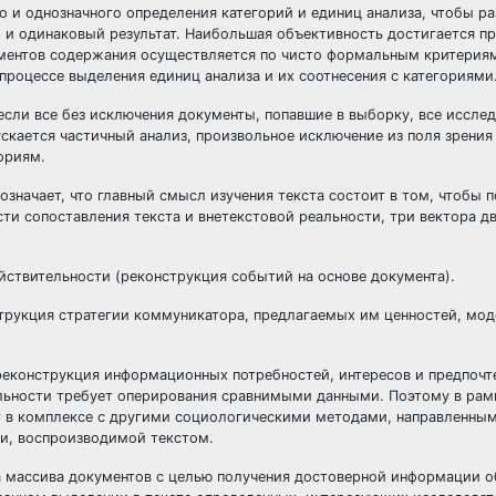
о и однозначного определения категорий и единиц анализа, чтобы р
 и одинаковый результат. Наибольшая объективность достигается п
ементов содержания осуществляется по чисто формальным критериям
процессе выделения единиц анализа и их соотнесения с категориями
если все без исключения документы, попавшие в выборку, все иссле
скается частичный анализ, произвольное исключение из поля зрения
ориям.
значает, что главный смысл изучения текста состоит в том, чтобы п
ти сопоставления текста и внетекстовой реальности, три вектора д
ствительности (реконструкция событий на основе документа).
нструкция стратегии коммуникатора, предлагаемых им ценностей, мо
(реконструкция информационных потребностей, интересов и предпочт
альности требует оперирования сравнимыми данными. Поэтому в рам
т в комплексе с другими социологическими методами, направленным
ти, воспроизводимой текстом.
а массива документов с целью получения достоверной информации о