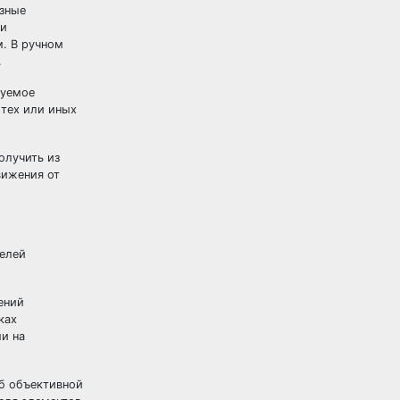
азные
ри
. В ручном
.
дуемое
 тех или иных
олучить из
вижения от
делей
ений
ках
и на
б объективной