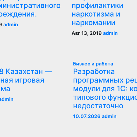
министративного
профилактики
реждения.
наркотизма и
наркомании
19
admin
Авг 13, 2019
admin
Бизнес и работа
8 Казахстан —
Разработка
ная игровая
программных ре
рма
модули для 1С: к
типового функци
admin
недостаточно
10.07.2026
admin