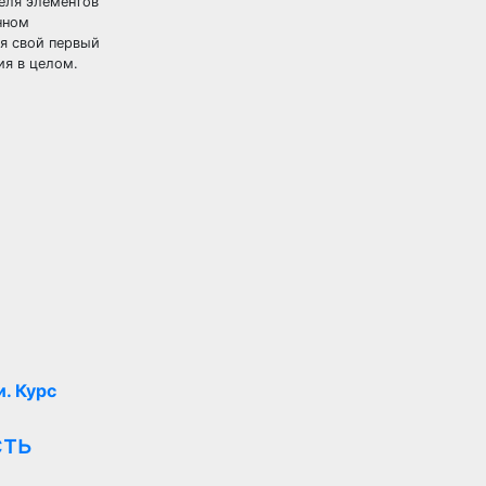
еля элементов
нном
ая свой первый
ия в целом.
. Курс
сть