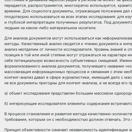
передается, распространяется, многократно используется, хранитс
времени. Для социолога документы, отражающие положение дел 
плодотворно использоваться на всех этапах исследования: для из
и глубокой интерпретации полученных результатов. Под
документ
людьми на каком-либо материальном носителе.
Для анализа документов могут использоваться как неформализова
методы. Качественный анализ сводится к чтению документа и инт
анализ неотделим от личности исследователя. Уровень знаний и с
позиция в той или иной степени могут отражаться на характере и
себе потенциальную возможность субъективных смещений. Именн
формализованного анализа документов, получившего название «ко
массовизация информационных процессов и связанная с этим не
контент-анализ давал в сфере журналистики, имеющей дело с ма
не все документы пригодны для контент-анализа, и не всегда его 
а) объект исследования представлен большим массивом однород
б) интересующие исследователя элементы содержания встречаются
В процессе становления и развития метода качественно-количес
требования, которым он с необходимостью должен отвечать. Это 
Принцип объективности означает независимость идентификации э