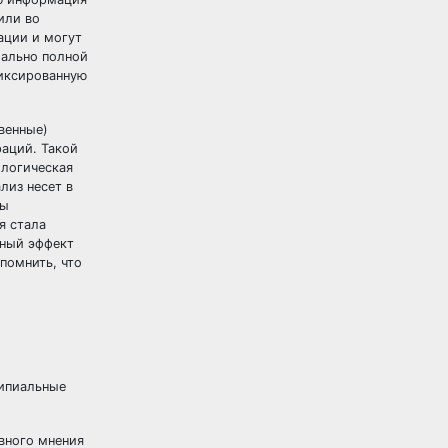
или во
ации и могут
мально полной
иксированную
венные)
раций. Такой
ологическая
лиз несет в
мы
я стала
дный эффект
помнить, что
ципиальные
вного мнения