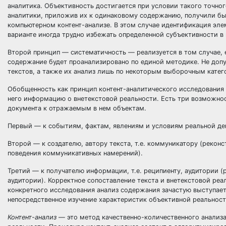
аналитика. Объективность достигается при условии такого точног
аналитики, приложив их к одинаковому содержанию, получили бы
компьютерном контент-анализе. В этом случае идентификация эл
варианте иногда трудно избежать определенной субъективности в 
Второй принцип — систематичность — реализуется в том случае, 
содержание будет проанализировано по единой методике. Не допу
текстов, а также их анализ лишь по некоторым выборочным катег
Обобщенность как принцип контент-аналитического исследования о
него информацию о внетекстовой реальности. Есть три возможнос
документа к отражаемым в нем объектам.
Первый — к событиям, фактам, явлениям и условиям реальной дей
Второй — к создателю, автору текста, т.е. коммуникатору (реко
поведения коммуникативных намерений).
Третий — к получателю информации, т.е. реципиенту, аудитории 
аудитории). Корректное сопоставление текста и внетекстовой ре
конкретного исследования анализ содержания зачастую выступае
непосредственное изучение характеристик объективной реальнос
Контент-анализ
— это метод качественно-количественного анализ