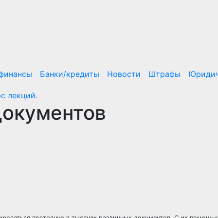
/финансы
Банки/кредиты
Новости
Штрафы
Юридич
с лекций.
документов
сироваться постоянно в тысячах различных документов. С их помощ