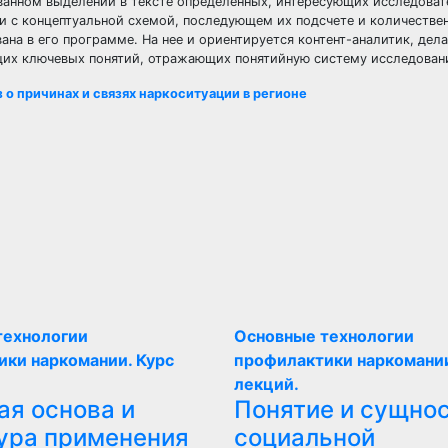
ванном выделении в тексте определенных, интересующих исследоват
и с концептуальной схемой, последующем их подсчете и количестве
на в его программе. На нее и ориентируется контент-аналитик, дел
бщих ключевых понятий, отражающих понятийную систему исследован
о причинах и связях наркоситуации в регионе
технологии
Основные технологии
ики наркомании. Курс
профилактики наркомании
лекций.
ая основа и
Понятие и сущно
ура применения
социальной