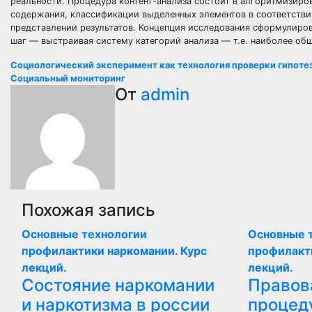
реальности. Процедура контент-анализа состоит в алгоритмизиро
содержания, классификации выделенных элементов в соответстви
представлении результатов. Концепция исследования сформулирова
шаг — выстраивая систему категорий анализа — т.е. наиболее о
Навигация
Социологический эксперимент как технология проверки гипотез 
Социальный мониторинг
по
От
admin
записям
Похожая запись
Основные технологии
Основные 
профилактики наркомании. Курс
профилакт
лекций.
лекций.
Состояние наркомании
Правов
и наркотизма в россии
процед