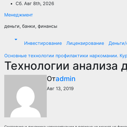
Перейти
Сб. Авг 8th, 2026
к
Менеджмент
содержимому
деньги, банки, финансы
Инвестирование
Лицензирование
Деньги
Основные технологии профилактики наркомании. Кур
Технологии анализа 
От
admin
Авг 13, 2019
Состояние и динамика наркоситуации в регионе не может не фик