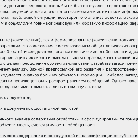
я и достигает адресата, сколь бы ни был он отдален в пространстве 
в исследуемой области, являются незаменимым источником информ
учения проблемной ситуации, всестороннего анализа объекта, макси
ом в социологии
понимают знаковую или образную информацию, заф
нные (качественные), так и формализованные (качественно-количест
ерпретации его содержания с использованием общих логических опе
пособностей исследователя, его психологические особенности и иде
нтерпретации документа и выводах. Таким образом, качественный ана
о с целью преодоления субъективизма стали разрабатываться прие
нтент-анализ». Важной предпосылкой его развития и распространени
обходимость анализа больших объемов информации. Наиболее нагля
ссовым производством и распространением сообщений. Однако надо 
проведение имеет смысл, а лишь в том случае, если:
ных документов;
 в документах с достаточной частотой.
твенного анализа содержания отработаны и сформулированы те прин
объективность, систематичность, обобщенность.
лементов содержания и последующей их классификации от субъекти