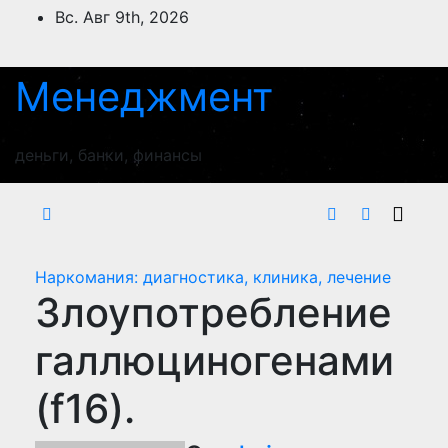
Перейти
Вс. Авг 9th, 2026
к
содержимому
Менеджмент
деньги, банки, финансы
Наркомания: диагностика, клиника, лечение
Злоупотребление
галлюциногенами
(f16).