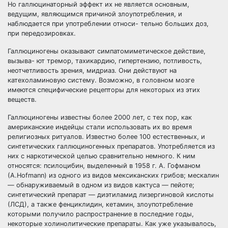
Но галлюцинаторный эффект их не является основным,
ведущим, являющимся причиной злоупотребления, и
наблюдается при употреблении относи- тельно больших доз,
при передозировках.
Галлюциногены оказывают симпатомиметическое действие,
вызыва- ют тремор, тахикардию, гипертензию, потливость,
неотчетливость зрения, мидриаз. Они действуют на
катехоламиновую систему. Возможно, в головном мозге
имеются специфические рецепторы для некоторых из этих
веществ.
Галлюциногены известны более 2000 лет, с тех пор, как
американские индейцы стали использовать их во время
религиозных ритуалов. Известно более 100 естественных, и
синтетических галлюциногенных препаратов. Употребляется из
них с наркотической целью сравнительно немного. К ним
относятся: псилоцибин, выделенный в 1958 г. А. Гофманом
(А.Hofmann) из одного из видов мексиканских грибов; мескалин
— обнаруживаемый в одном из видов кактуса — пейоте;
синтетический препарат — диэтиламид лизергиновой кислоты
(ЛСД), а также фенциклидин, кетамин, злоупотребление
которыми получило распространение в последние годы,
некоторые холинолитические препараты. Как уже указывалось,