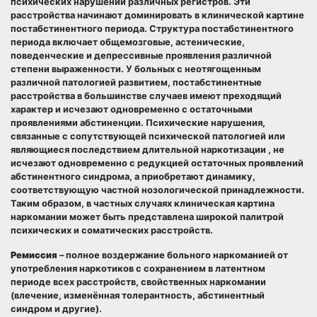
психических нарушений различных регистров. Эти
расстройства начинают доминировать в клинической картине
постабстинентного периода. Структура постабстинентного
периода включает общемозговые, астенические,
поведенческие и депрессивные проявления различной
степени выраженности. У больных с неотягощенным
различной патологией развитием, постабстинентные
расстройства в большинстве случаев имеют преходящий
характер и исчезают одновременно с остаточными
проявлениями абстиненции. Психические нарушения,
связанные с сопутствующей психической патологией или
являющиеся последствием длительной наркотизации , не
исчезают одновременно с редукцией остаточных проявлений
абстинентного синдрома, а приобретают динамику,
соответствующую частной нозологической принадлежности.
Таким образом, в частных случаях клиническая картина
наркомании может быть представлена широкой палитрой
психических и соматических расстройств.
Ремиссия
– полное воздержание больного наркоманией от
употребления наркотиков с сохранением в латентном
периоде всех расстройств, свойственных наркомании
(влечение, изменённая толерантность, абстинентный
синдром и другие).