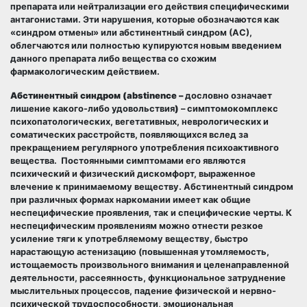
препарата или нейтрализации его действия специфическими
антагонистами. Эти нарушения, которые обозначаются как
«синдром отмены» или абстинентный синдром (АС),
облегчаются или полностью купируются новым введением
данного препарата либо вещества со схожим
фармакологическим действием.
Абстинентный синдром (abstinence –
дословно означает
лишение
какого-либо удовольствия
)
– симптомокомплекс
психопатологических, вегетативных, неврологических и
соматических расстройств, появляющихся вслед за
прекращением регулярного употребления психоактивного
вещества. Постоянными симптомами его являются
психический и физический дискомфорт, выраженное
влечение к принимаемому веществу. Абстинентный синдром
при различных формах наркомании имеет как общие
неспецифические проявления, так и специфические черты. К
неспецифическим проявлениям можно отнести резкое
усиление тяги к употребляемому веществу, быстро
нарастающую астенизацию (повышенная утомляемость,
истощаемость произвольного внимания и целенаправленной
деятельности, рассеянность, функциональное затруднение
мыслительных процессов, падение физической и нервно-
психической трудоспособности, эмоциональная