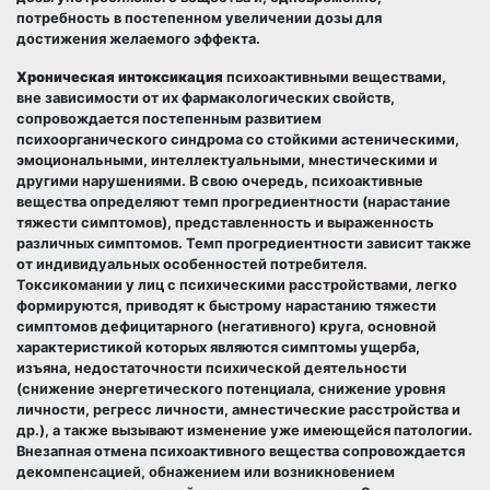
потребность в постепенном увеличении дозы для
достижения желаемого эффекта.
Хроническая интоксикация
психоактивными веществами,
вне зависимости от их фармакологических свойств,
сопровождается постепенным развитием
психоорганического синдрома со стойкими астеническими,
эмоциональными, интеллектуальными, мнестическими и
другими нарушениями. В свою очередь, психоактивные
вещества определяют темп прогредиентности (нарастание
тяжести симптомов), представленность и выраженность
различных симптомов. Темп прогредиентности зависит также
от индивидуальных особенностей потребителя.
Токсикомании у лиц с психическими расстройствами, легко
формируются, приводят к быстрому нарастанию тяжести
симптомов дефицитарного (негативного) круга, основной
характеристикой которых являются симптомы ущерба,
изъяна, недостаточности психической деятельности
(снижение энергетического потенциала, снижение уровня
личности, регресс личности, амнестические расстройства и
др.), а также вызывают изменение уже имеющейся патологии.
Внезапная отмена психоактивного вещества сопровождается
декомпенсацией, обнажением или возникновением