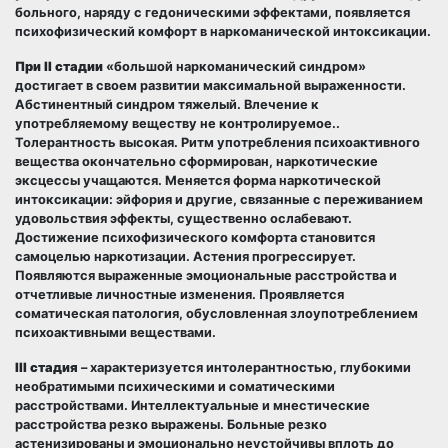
больного, наряду с гедоническими эффектами, появляется
психофизический комфорт в наркоманической интоксикации.
При II стадии
«большой наркоманический синдром»
достигает в своем развитии максимальной выраженности.
Абстинентный синдром тяжелый. Влечение к
употребляемому веществу не контролируемое..
Толерантность высокая. Ритм употребления психоактивного
вещества окончательно сформирован, наркотические
эксцессы учащаются. Меняется форма наркотической
интоксикации: эйфория и другие, связанные с переживанием
удовольствия эффекты, существенно ослабевают.
Достижение психофизического комфорта становится
самоцелью наркотизации. Астения прогрессирует.
Появляются выраженные эмоциональные расстройства и
отчетливые личностные изменения. Проявляется
соматическая патология, обусловленная злоупотреблением
психоактивными веществами.
III стадия
– характеризуется интолерантностью, глубокими
необратимыми психическими и соматическими
расстройствами. Интеллектуальные и мнестические
расстройства резко выражены. Больные резко
астенизированы и эмоционально неустойчивы вплоть до