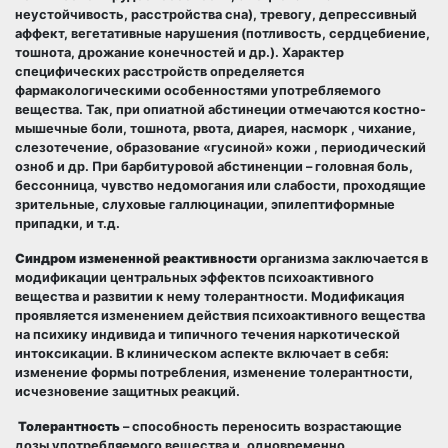
неустойчивость, расстройства сна), тревогу, депрессивный
аффект, вегетативные нарушения (потливость, сердцебиение,
тошнота, дрожание конечностей и др.). Характер
специфических расстройств определяется
фармакологическими особенностями употребляемого
вещества. Так, при опиатной абстинеции отмечаются костно-
мышечные боли, тошнота, рвота, диарея, насморк , чихание,
слезотечение, образование «гусиной» кожи , периодический
озноб и др. При барбитуровой абстиненции – головная боль,
бессонница, чувство недомогания или слабости, проходящие
зрительные, слуховые галлюцинации, эпилептиформные
припадки, и т.д.
Синдром измененной реактивности
организма заключается в
модификации центральных эффектов психоактивного
вещества и развитии к нему толерантности. Модификация
проявляется изменением действия психоактивного вещества
на психику индивида и типичного течения наркотической
интоксикации. В клиническом аспекте включает в себя:
изменение формы потребления, изменение толерантности,
исчезновение защитных реакций.
Толерантность
– способность переносить возрастающие
дозы употребляемого вещества и, одновременно,