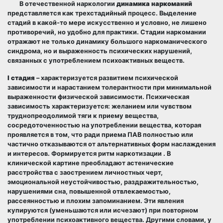
В отечественной наркологии
динамика наркоманий
представляется как трехстадийный процесс. Выделение
стадий в какой-то мере искусственно и условно, не лишено
противоречий, но удобно для практики. Стадии наркомании
отражают не только динамику большого наркоманического
синдрома, но и выраженность психических нарушений,
связанных с употреблением психоактивных веществ.
I стадия
– характеризуется развитием психической
зависимости и нарастанием толерантности при минимальной
выраженности физической зависимости. Психическая
зависимость характеризуется: желанием или чувством
труднопреодолимой тяги к приему вещества,
сосредоточенностью на употреблении вещества, которая
проявляется в том, что ради приема ПАВ полностью или
частично отказываются от альтернативных форм наслаждения
и интересов. Формируется ритм наркотизации . В
клинической картине преобладают астенические
расстройства с заострением личностных черт,
эмоциональной неустойчивостью, раздражительностью,
нарушениями сна, повышенной отвлекаемостью,
рассеянностью и плохим запоминанием. Эти явления
купируются (уменьшаются или исчезают) при повторном
употреблении психоактивного вещества. Другими словами, у