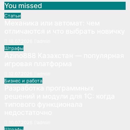
You missed
Статьи
Механика или автомат: чем
отличаются и что выбрать новичку
18.07.2026
admin
Штрафы
Azino888 Казахстан — популярная
игровая платформа
12.07.2026
admin
Бизнес и работа
Разработка программных
решений и модули для 1С: когда
типового функционала
недостаточно
10.07.2026
admin
Штрафы