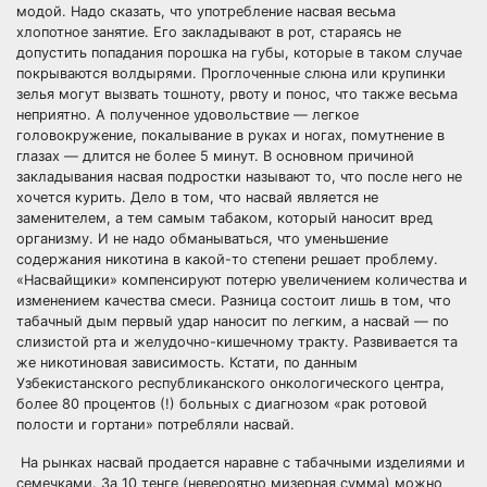
модой. Надо сказать, что употребление насвая весьма
хлопотное занятие. Его закладывают в рот, стараясь не
допустить попадания порошка на губы, которые в таком случае
покрываются волдырями. Проглоченные слюна или крупинки
зелья могут вызвать тошноту, рвоту и понос, что также весьма
неприятно. А полученное удовольствие — легкое
головокружение, покалывание в руках и ногах, помутнение в
глазах — длится не более 5 минут. В основном причиной
закладывания насвая подростки называют то, что после него не
хочется курить. Дело в том, что насвай является не
заменителем, а тем самым табаком, который наносит вред
организму. И не надо обманываться, что уменьшение
содержания никотина в какой-то степени решает проблему.
«Насвайщики» компенсируют потерю увеличением количества и
изменением качества смеси. Разница состоит лишь в том, что
табачный дым первый удар наносит по легким, а насвай — по
слизистой рта и желудочно-кишечному тракту. Развивается та
же никотиновая зависимость. Кстати, по данным
Узбекистанского республиканского онкологического центра,
более 80 процентов (!) больных с диагнозом «рак ротовой
полости и гортани» потребляли насвай.
На рынках насвай продается наравне с табачными изделиями и
семечками. За 10 тенге (невероятно мизерная сумма) можно