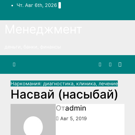
Перейти
Чт. Авг 6th, 2026
к
содержимому
Менеджмент
деньги, банки, финансы
Наркомания: диагностика, клиника, лечение
Насвай (насыбай)
От
admin
Авг 5, 2019