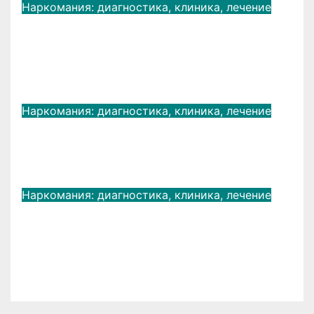
Наркомания: диагностика, клиника, лечение
Бросить пить и начать новую
жизнь с профессиональной
поддержкой
Фев 22, 2025
LightSide2007
Наркомания: диагностика, клиника, лечение
Полинаркомании, осложненные
наркомании (f-19)
Авг 5, 2019
admin
Наркомания: диагностика, клиника, лечение
Фазность при интоксикации
снотворными средствами
[пятницкая и.н.,1994]
Авг 5, 2019
admin