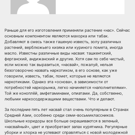
Раньше для его изготовления применяли растение «нас». Сейчас
основным компонентом являются махорка или табак.
Добавляют в смесь также гашеную известь, золу различных
растений, верблюжьего кизяка или куриного помета, иногда
масло. Известны различные виды насвая: ташкентский,
ферганский, андижанский и другие. Хотя сам по себе чистый,
если можно так выразиться, «насвай», пожалуй, нельзя
безоговорочно назвать наркотиком, в его основе, как уже
говорили, известь, табак, помет, которые не являются
наркотиками. Однако эта «основа», в зависимости от
потребностей наркорынка, легко начиняется «наполнителями».
Той же коноплёй, амфетаминами, опиатами. Да, собственно,
любыми наркосодержащими веществами. Что и делают.
За последние пять лет насвай стал очень популярным в Странах
Средней Азии, особенно среди семи-восьмиклассников.
Школьные коридоры все больше окрашиваются в зеленый,
«насвайный», цвет и приобретают запах курятника. Регулярные
уборки и хлорка не успевают справляться с новой молодежной