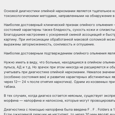
Основой диагностики опийной наркомании является тщательное 
токсикологическими методами, направленными на обнаружение в
Наиболее достоверный клинический признак опийного опьянения — 
состояний характерны также бледность, сухость кожи и слизисты
Благодушное настроение с ускоренной сменой ассоциаций и быст
картину. При интоксикации обработанной маковой соломкой може
выражены заторможенность, сонливость и оглушение.
Наиболее достоверным подтверждением опийного опьянения являе
Нужно иметь в виду, что больные, находящиеся в опийном опьяне
пульса, АД и т.д. Но зрачок при этом никогда не расширяется и 
учитывать при диагностике опийной наркомании. Немалое значени
(особенно состояния вен) и развитие характерных абстинентных я
через 12— 24 ч после отнятия наркотика). Одним из косвенных пр
табака.
В тех случаях, когда диагноз остается неясным, существует экс
морфина — налорфина и налоксона, которые могут провоцироват
Диагностика с помощью налорфина была введена F . F . Folders в 
Если ожидаемой реакции не наступает, то через 30 мин вводят ещ