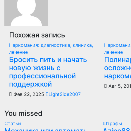
Похожая запись
Наркомания: диагностика, клиника,
Наркомания
лечение
лечение
Бросить пить и начать
Полина
новую жизнь с
осложн
профессиональной
наркома
поддержкой
Авг 5, 20
Фев 22, 2025
LightSide2007
You missed
Статьи
Штрафы
Механика или автомат:
Azino88