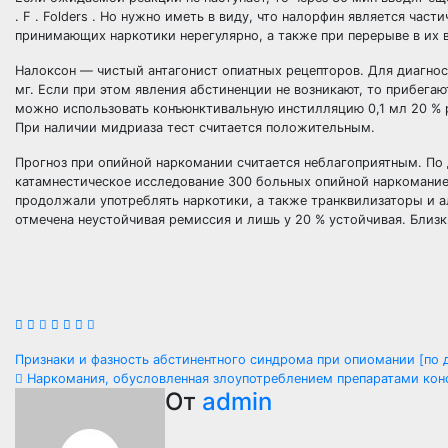
. F . Folders . Но нужно иметь в виду, что налорфин является час
принимающих наркотики нерегулярно, а также при перерыве в их в
Налоксон — чистый антагонист опиатных рецепторов. Для диагно
мг. Если при этом явления абстиненции не возникают, то прибега
можно использовать конъюнктивальную инстилляцию 0,1 мл 20 % ра
При наличии мидриаза тест считается положительным.
Прогноз при опийной наркомании считается неблагоприятным. По да
катамнестическое исследование 300 больных опийной наркоманией 
продолжали употреблять наркотики, а также транквилизаторы и а
отмечена неустойчивая ремиссия и лишь у 20 % устойчивая. Близк
Навигация
Признаки и фазность абстинентного синдрома при опиомании [по д
Наркомания, обусловленная злоупотреблением препаратами кон
по
От
admin
записям