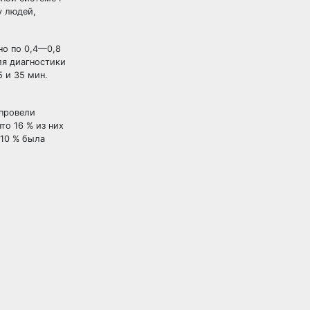
у людей,
но по 0,4—0,8
ля диагностики
 и 35 мин.
 провели
то 16 % из них
—10 % была