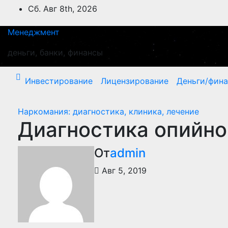
Перейти
Сб. Авг 8th, 2026
к
содержимому
Менеджмент
деньги, банки, финансы
Инвестирование
Лицензирование
Деньги/фин
Наркомания: диагностика, клиника, лечение
Диагностика опийно
От
admin
Авг 5, 2019