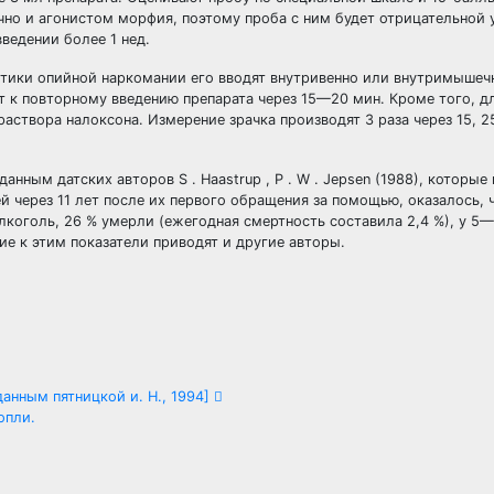
тично и агонистом морфия, поэтому проба с ним будет отрицательной 
ведении более 1 нед.
стики опийной наркомании его вводят внутривенно или внутримышеч
ют к повторному введению препарата через 15—20 мин. Кроме того, д
створа налоксона. Измерение зрачка производят 3 раза через 15, 25
нным датских авторов S . Haastrup , P . W . Jepsen (1988), которые
через 11 лет после их первого обращения за помощью, оказалось, ч
лкоголь, 26 % умерли (ежегодная смертность составила 2,4 %), у 5
ие к этим показатели приводят и другие авторы.
анным пятницкой и. Н., 1994]
опли.