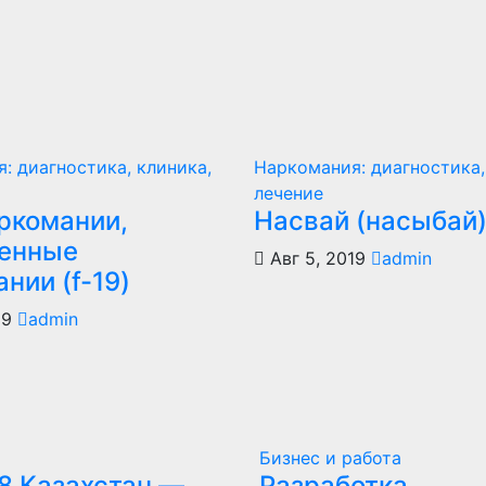
: диагностика, клиника,
Наркомания: диагностика,
лечение
ркомании,
Насвай (насыбай
енные
Авг 5, 2019
admin
нии (f-19)
19
admin
Бизнес и работа
8 Казахстан —
Разработка