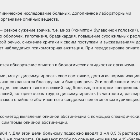
клиническое исследование больных, дополненное лабораторными
 организме опийных веществ.
резкое сужение зрачка, т.е. миоз («симптом булавочной головки»).
х оболочек, гипотензия, брадикардия, повышение сухожильных рефл
рой речью, снижение критики к своим поступкам и высказываниям д
т наблюдаться психомоторная ажитация. При передозировке опиатов
тся обнаружение опиатов в биологических жидкостях организма.
нии, могут диссимулировать свое состояние, достигая нормализации
обычно сохраняются благодушие и быстрая речь. Эти особенности оче
е для нее имеет также внешний вид больных, о котором говорилось
влений, которые очень трудно диссимулировать (в частности, расшир
изнаков опийного абстинентного синдрома является отказ курильщика
пресс-метод выявления опийной абстиненции с помощью специфически
ь симптомы опийной абстиненции.
1964 г. Для этой цели больному подкожно вводят 3 мл 0,5 % раствор
е 3 мл препарата. Оценивают пробу по специальной шкале и 15-балл