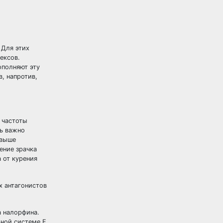
 Для этих
ексов.
ополняют эту
, напротив,
 частоты
нь важно
 выше
ение зрачка
 от курения
х антагонистов
а налорфина.
ьной системе F