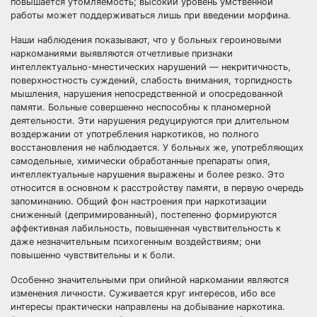
повышается утомляемость; высокий уровень умственной
работы может поддерживаться лишь при введении морфина.
Наши наблюдения показывают, что у больных героиновыми
наркоманиями выявляются отчетливые признаки
интеллектуально-мнестических нарушений — некритичность,
поверхностность суждений, слабость внимания, торпидность
мышления, нарушения непосредственной и опосредованной
памяти. Больные совершенно неспособны к планомерной
деятельности. Эти нарушения редуцируются при длительном
воздержании от употребления наркотиков, но полного
восстановления не наблюдается. У больных же, употребляющих
самодельные, химически обработанные препараты опия,
интеллектуальные нарушения выражены и более резко. Это
относится в основном к расстройству памяти, в первую очередь
запоминанию. Общий фон настроения при наркотизации
сниженный (депримированный), постепенно формируются
аффективная лабильность, повышенная чувствительность к
даже незначительным психогенным воздействиям; они
повышенно чувствительны и к боли.
Особенно значительными при опийной наркомании являются
изменения личности. Суживается круг интересов, ибо все
интересы практически направлены на добывание наркотика.