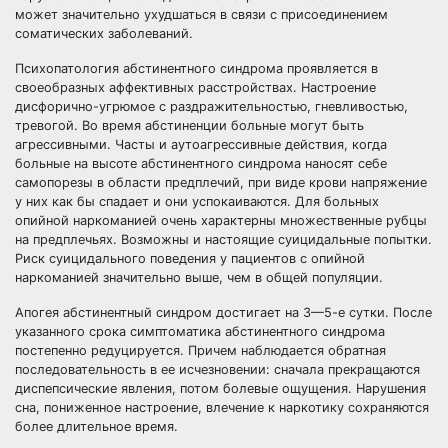
может значительно ухудшаться в связи с присоединением
соматических заболеваний.
Психопатология абстинентного синдрома проявляется в
своеобразных аффективных расстройствах. Настроение
дисфорично-угрюмое с раздражительностью, гневливостью,
тревогой. Во время абстиненции больные могут быть
агрессивными. Часты и аутоагрессивные действия, когда
больные на высоте абстинентного синдрома наносят себе
самопорезы в области предплечий, при виде крови напряжение
у них как бы спадает и они успокаиваются. Для больных
опийной наркоманией очень характерны множественные рубцы
на предплечьях. Возможны и настоящие суицидальные попытки.
Риск суицидального поведения у пациентов с опийной
наркоманией значительно выше, чем в общей популяции.
Апогея абстинентный синдром достигает на 3—5-е сутки. После
указанного срока симптоматика абстинентного синдрома
постепенно редуцируется. Причем наблюдается обратная
последовательность в ее исчезновении: сначала прекращаются
диспепсические явления, потом болевые ощущения. Нарушения
сна, пониженное настроение, влечение к наркотику сохраняются
более длительное время.