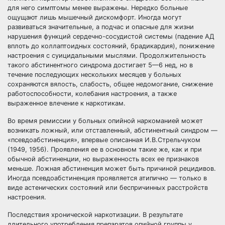
для него симптомы менее выражены. Нередко больные
ощущают лишь мышечный дискомфорт. Иногда могут
развиваться значительные, а подчас и опасные для жизни
нарушения функций сердечно-сосудистой системы (падение АД
вплоть до коллаптоидных состояний, брадикардия), понижение
настроения с суицидальными мыслями. Продолжительность
такого абстинентного синдрома достигает 5—6 нед, но в
течение последующих нескольких месяцев у больных
сохраняются вялость, слабость, общее недомогание, снижение
работоспособности, колебания настроения, а также
выраженное влечение к наркотикам.
Во время ремиссии у больных опийной наркоманией может
возникать ложный, или отставленный, абстинентный синдром —
«псевдоабстиненция», впервые описанная И.В.Стрельчуком
(1949, 1956). Проявления ее в основном такие же, как и при
обычной абстиненции, но выраженность всех ее признаков
меньше. Ложная абстиненция может быть причиной рецидивов.
Иногда псевдоабстиненция проявляется атипично — только в
виде астенических состояний или беспричинных расстройств
настроения.
Последствия хронической наркотизации. В результате
длительного употребления препаратов опийной группы у