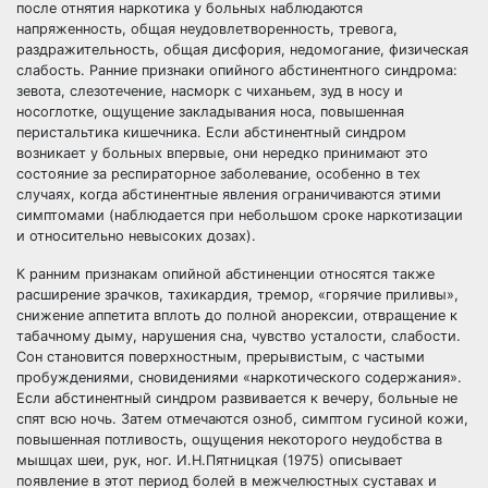
после отнятия наркотика у больных наблюдаются
напряженность, общая неудовлетворенность, тревога,
раздражительность, общая дисфория, недомогание, физическая
слабость. Ранние признаки опийного абстинентного синдрома:
зевота, слезотечение, насморк с чиханьем, зуд в носу и
носоглотке, ощущение закладывания носа, повышенная
перистальтика кишечника. Если абстинентный синдром
возникает у больных впервые, они нередко принимают это
состояние за респираторное заболевание, особенно в тех
случаях, когда абстинентные явления ограничиваются этими
симптомами (наблюдается при небольшом сроке наркотизации
и относительно невысоких дозах).
К ранним признакам опийной абстиненции относятся также
расширение зрачков, тахикардия, тремор, «горячие приливы»,
снижение аппетита вплоть до полной анорексии, отвращение к
табачному дыму, нарушения сна, чувство усталости, слабости.
Сон становится поверхностным, прерывистым, с частыми
пробуждениями, сновидениями «наркотического содержания».
Если абстинентный синдром развивается к вечеру, больные не
спят всю ночь. Затем отмечаются озноб, симптом гусиной кожи,
повышенная потливость, ощущения некоторого неудобства в
мышцах шеи, рук, ног. И.Н.Пятницкая (1975) описывает
появление в этот период болей в межчелюстных суставах и