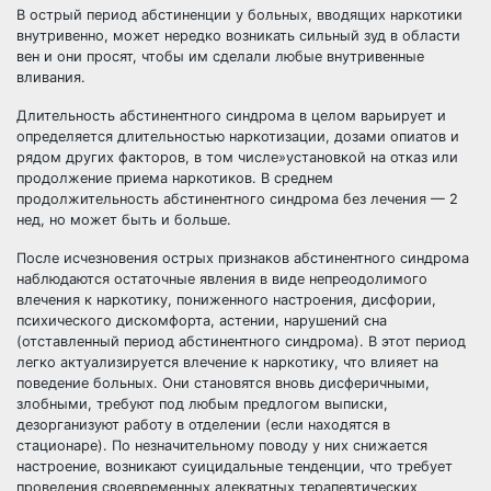
В острый период абстиненции у больных, вводящих наркотики
внутривенно, может нередко возникать сильный зуд в области
вен и они просят, чтобы им сделали любые внутривенные
вливания.
Длительность абстинентного синдрома в целом варьирует и
определяется длительностью наркотизации, дозами опиатов и
рядом других факторов, в том числе»установкой на отказ или
продолжение приема наркотиков. В среднем
продолжительность абстинентного синдрома без лечения — 2
нед, но может быть и больше.
После исчезновения острых признаков абстинентного синдрома
наблюдаются остаточные явления в виде непреодолимого
влечения к наркотику, пониженного настроения, дисфории,
психического дискомфорта, астении, нарушений сна
(отставленный период абстинентного синдрома). В этот период
легко актуализируется влечение к наркотику, что влияет на
поведение больных. Они становятся вновь дисферичными,
злобными, требуют под любым предлогом выписки,
дезорганизуют работу в отделении (если находятся в
стационаре). По незначительному поводу у них снижается
настроение, возникают суицидальные тенденции, что требует
проведения своевременных адекватных терапевтических