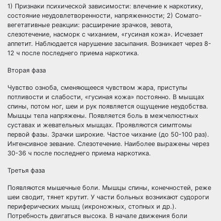
1) Признаки психической зависимости: влечение к наркотику,
состояние неудовлетворенности, напряженности; 2) Сомато-
вегетативные реакции: расширение зрачков, зевота,
слезотечение, насморк с чиханием, «гусиная кожа». Исчезает
аппетит. Наблюдается нарушение засыпания. Возникает через 8-
12 ч после последнего приема наркотика.
Вторая фаза
Чувство озноба, сменяющееся чувством жара, приступы
потливости и слабости, «гусиная кожа» постоянно. В мышцах
спины, потом ног, шеи и рук появляется ощущение неудобства.
Мышцы тела напряжены. Появляется боль в межчелюстных
суставах и жевательных мышцах. Проявляются симптомы
первой фазы. Зрачки широкие. Частое чихание (до 50-100 раз).
Интенсивное зевание. Слезотечение. Наиболее выражены через
30-36 ч после последнего приема наркотика.
Третья фаза
Появляются мышечные боли. Мышцы спины, конечностей, реже
шеи сводит, тянет крутит. У части больных возникают судороги
периферических мышц (икроножных, стопных и др.).
Потребность двигаться высока. В начале движения боли