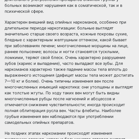
больных возникают нарушения как в соматической, так и в
психической сфере.
Характерен внешний вид опийных наркоманов, особенно при
длительном периоде наркотизации: больные выглядят
значительно старше своего возраста, кожные покровы сухие,
бледные с характерным желтушным оттенком, какой бывает
при заболеваниях печени; многочисленные морщины на лице,
раннее полысение; волосы и ногти становятся тусклыми,
ломкими, теряют свой блеск. Очень характерно разрушение
зубов (кариес и выпадение), часто выпадают все зубы. Для
наркоманов характерно также падение массы тела вплоть до
выраженного истощения (дефицит массы тела может достигать
7—10 кг и более). Очень типичны изменения вен после
многочисленных инъекций наркотика: они утолщены и выглядят
как толстые жгуты. По ходу таких вен могут быть видны
многочисленные рубцы после нагноений и абсцессов и
отмечается снижение чувствительности; иногда происходит
полная облитерация русла вен. Часты флебиты. Наиболее
грубые изменения вен наблюдаются при употреблении
самодельных опийных препаратов.
На поздних этапах наркомании происходят изменения