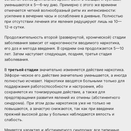
уменьшаются к 5—6-му дню. Примерно с этого же времени
отмечается четкий волнообразный ритм их интенсивности:
усиление в вечерние часы и ослабление в дневные. Полностью
при отсутствии лечения эти явления редуцируют лишь на 10—
12-е сутки.
Продолжительность второй (развернутой, хронической) стадии
заболевания зависит от наркогенности вводимого наркотика,
его доз и метода введения. В среднем она продолжается 5—10
лет. Затем наступает следующая, поздняя, третья стадия
заболевания.
В
третьей стадии
значительно изменяется действие наркотика.
Эйфори-ческое его действие значительно уменьшается, а иногда
полностью исчезает. Наркотики вводятся больными только для
поддержания работоспособности и настроения, ибо
сохраняется их тонизирующее действие, а также для
предотвращения развития явлений их отмены (абстинентного
синдрома). При этом дозы наркотиков уже не только не
повышаются, а зачастую снижаются, так как при введении
прежней высокой дозы у больных наблюдаются вялость и
слабость.
Меняется характер и абстинентного синдрома: все типичные