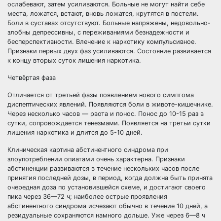
ослабевают, затем усиливаются. Больные не могут найти себе
места, ложатся, встают, вновь ложатся, крутятся в постели.
Боли в суставах отсутствуют. Больные напряжены, недовольно-
злобны депрессивны, с переживаниями безнадежности и
бесперспективности. Влечение к наркотику компульсивное.
Признаки первых двух фаз усиливаются. Состояние развивается
к концу вторых суток лишения наркотика.
Четвёртая фаза
Отличается от третьей фазы появлением нового симптома
диспептических явлений. Появляются боли в животе-кишечнике.
Через несколько часов — рвота и понос. Понос до 10-15 раз в
сутки, сопровождается тенезмами. Появляется на третьи сутки
лишения наркотика и длится до 5-10 дней.
Клиническая картина абстинентного синдрома при
злоупотреблении опиатами очень характерна. Признаки
абстиненции развиваются в течение нескольких часов после
принятия последней дозы, в период, когда должна быть принята
очередная доза по установившейся схеме, и достигают своего
пика через 36—72 ч; наиболее острые проявления
абстинентного синдрома исчезают обычно в течение 10 дней, а
резидуальные сохраняются намного дольше. Уже через 6—8 ч