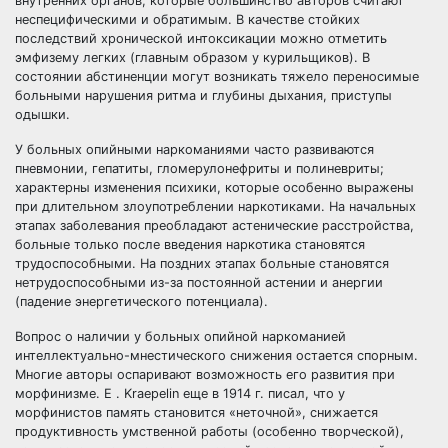
внутренних органов, которые большинство авторов считают
неспецифическими и обратимым. В качестве стойких
последствий хронической интоксикации можно отметить
эмфизему легких (главным образом у курильщиков). В
состоянии абстиненции могут возникать тяжело переносимые
больными нарушения ритма и глубины дыхания, приступы
одышки.
У больных опийными наркоманиями часто развиваются
пневмонии, гепатиты, гломерулонефриты и полиневриты;
характерны изменения психики, которые особенно выражены
при длительном злоупотреблении наркотиками. На начальных
этапах заболевания преобладают астенические расстройства,
больные только после введения наркотика становятся
трудоспособными. На поздних этапах больные становятся
нетрудоспособными из-за постоянной астении и анергии
(падение энергетического потенциала).
Вопрос о наличии у больных опийной наркоманией
интеллектуально-мнестического снижения остается спорным.
Многие авторы оспаривают возможность его развития при
морфинизме. E . Kraepelin еще в 1914 г. писал, что у
морфинистов память становится «неточной», снижается
продуктивность умственной работы (особенно творческой),