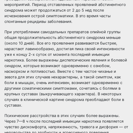
мероприятий. Период отставленных проявлений абстинентного
синдрома может продолжаться от 2 до 5 нед после
исчезновения острой симптоматики. В это время часты
спонтанные рецидивы заболевания.
При употреблении самодельных препаратов опийной группы
общая продолжительность абстинентного синдрома меньше
(около 10 дней). Все его проявления развиваются быстрее,
нарастают лавинообразно, достигая пика своей интенсивности
уже к концу 2-х суток от момента последней инъекции
наркотика. Более выражены диспепсические явления и болевой
синдром, которые возникают одновременно с ознобом,
насморком и потливостью. Вместе с тем частое чиханье и
зевота для этих случаев нехарактерны, а такой симптом, как
боли в мышцах, очень интенсивен, возникает одновременно с
другими соматическими симптомами, сочетаясь с болями в
крупных суставах (выкручивающего характера). В некоторых
случаях в клинической картине синдрома преобладают боли в
суставах.
Психические расстройства в этих случаях более выражены.
Через 7—8 ч после последней инъекции наркотика появляется
чувство дискомфорта, напряженность, тревога и дисфория — от
недовольства до злобности и агрессивного поведения,