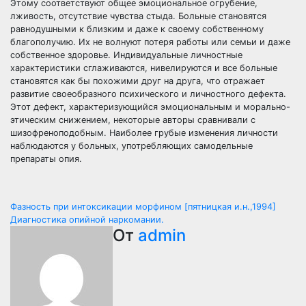
Этому соответствуют общее эмоциональное огрубение,
лживость, отсутствие чувства стыда. Больные становятся
равнодушными к близким и даже к своему собственному
благополучию. Их не волнуют потеря работы или семьи и даже
собственное здоровье. Индивидуальные личностные
характеристики сглаживаются, нивелируются и все больные
становятся как бы похожими друг на друга, что отражает
развитие своеобразного психического и личностного дефекта.
Этот дефект, характеризующийся эмоциональным и морально-
этическим снижением, некоторые авторы сравнивали с
шизофреноподобным. Наиболее грубые изменения личности
наблюдаются у больных, употребляющих самодельные
препараты опия.
Навигация
Фазность при интоксикации морфином [пятницкая и.н.,1994]
Диагностика опийной наркомании.
по
От
admin
записям