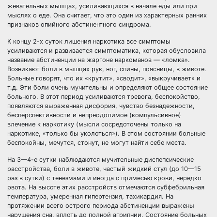
жевательных мышцах, усиливающихся в начале еды или при
мыслях о еде. Она считает, что это один из характерных ранних
признаков опийного абстинентного синдрома.
К концу 2-х суток лишения наркотика все симптомы
усиливаются и развивается симптоматика, которая обусловила
название абстиненции на жаргоне наркоманов — «ломка».
Возникают боли в мышцах рук, ног, спины, поясницы, в животе.
Больные говорят, что их «крутит», «сводит», «выкручивает» и
т.д. Эти боли очень мучительны и определяют общее состояние
больного. В этот период усиливаются тревога, беспокойство,
появляются выраженная дисфория, чувство безнадежности,
бесперспективности и непреодолимое (компульсивное)
влечение к наркотику (мысли сосредоточены только на
наркотике, «только бы уколоться»). В этом состоянии больные
беспокойны, мечутся, стонут, не могут найти себе места.
На 3—4-е сутки наблюдаются мучительные диспепсические
расстройства, боли в животе, частый жидкий стул (до 10—15
раз в сутки) с тенезмами и иногда с примесью крови, нередко
рвота. На высоте этих расстройств отмечаются субфебрильная
температура, умеренная гипертензия, тахикардия. На
протяжении всего острого периода абстиненции выражены
нарушения сна, вплоть до полной агрипнии. Состояние больных