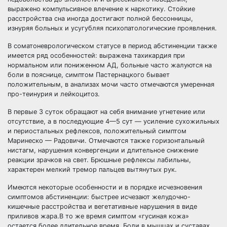
выражено компульсивное влечение к наркотику. Стойкие
расстройства сна иногда достигают полной бессонницы,
изнуряя больных и усугубляя психопатологические проявления.
В соматоневрологическом статусе в период абстиненции также
имеется ряд особенностей: выражена тахикардия при
нормальном или пониженном АД, больные часто жалуются на
боли в пояснице, симптом Пастернацкого бывает
положительным, в анализах мочи часто отмечаются умеренная
про-теинурия и лейкоцитоз.
В первые 3 суток обращают на себя внимание угнетение или
отсутствие, а в последующие 4—5 сут — усиление сухожильных
и периостальных рефлексов, положительный симптом
Маринеско — Радовичи. Отмечаются также горизонтальный
нистагм, нарушения конвергенции и длительное снижение
реакции зрачков на свет. Брюшные рефлексы лабильны,
характерен мелкий тремор пальцев вытянутых рук.
Имеются некоторые особенности и в порядке исчезновения
симптомов абстиненции: быстрее исчезают желудочно-
кишечные расстройства и вегетативные нарушения в виде
приливов жара.В то же время симптом «гусиная кожа»
остается более длительное время. Боли в мышцах и суставах