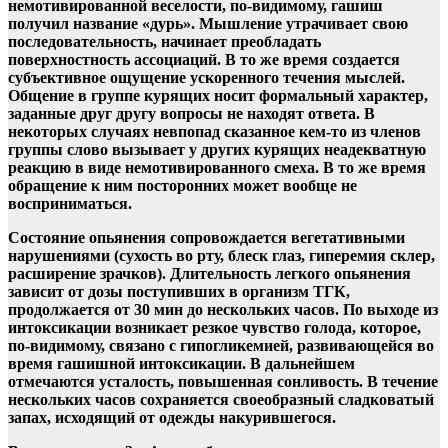
немотивированной веселости, по-видимому, гашиш
получил название «дурь». Мышление утрачивает свою
последовательность, начинает преобладать
поверхностность ассоциаций. В то же время создается
субъективное ощущение ускоренного течения мыслей.
Общение в группе курящих носит формальный характер,
заданные друг другу вопросы не находят ответа. В
некоторых случаях невпопад сказанное кем-то из членов
группы слово вызывает у других курящих неадекватную
реакцию в виде немотивированного смеха. В то же время
обращение к ним посторонних может вообще не
восприниматься.
Состояние опьянения сопровождается вегетативными
нарушениями (сухость во рту, блеск глаз, гиперемия склер,
расширение зрачков). Длительность легкого опьянения
зависит от дозы поступивших в организм ТГК,
продолжается от 30 мин до нескольких часов. По выходе из
интоксикации возникает резкое чувство голода, которое,
по-видимому, связано с гипогликемией, развивающейся во
время гашишной интоксикации. В дальнейшем
отмечаются усталость, повышенная сонливость. В течение
нескольких часов сохраняется своеобразный сладковатый
запах, исходящий от одежды накурившегося.