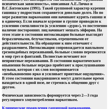
психическая зависимость», описанная А.Е.Личко и
В.С.Битенским (1991). Такой групповой характер курения
гашиша у подростков сохраняется довольно долго. Но по
мере развития наркомании они начинают курить гашиш и
в одиночку. Если вначале курение в группе приводило к
усилению смешливости (к усилению «дури»), то постепенно
наличие посторонних лиц начинает мешать эйфории. На
этом этапе в состоянии интоксикации больные выглядят
безразличными, безучастными, отрешенными от
действительности. На обращение к ним отвечают с
раздражением. Интоксикация сопровождается наплывом
грезоподобных переживаний, больные словно переносятся
в мир грез и фантазий. Полностью исчезают все
неприятные переживания. В состоянии наркотического
опьянения больные нередко прибегают к прослушиванию
музыки, которая с их слов воспринимается
«необыкновенно ярко и усиливает приятные ощущения».
В этом состоянии накурившиеся могут длительное время
находиться в одной позе, не стремясь к общению друг с
другом.
Физическая зависимость формируется через 2—3 года
регулярного злоупотребления наркотиком.
Навигация
Клинические проявления гашишной наркомании.