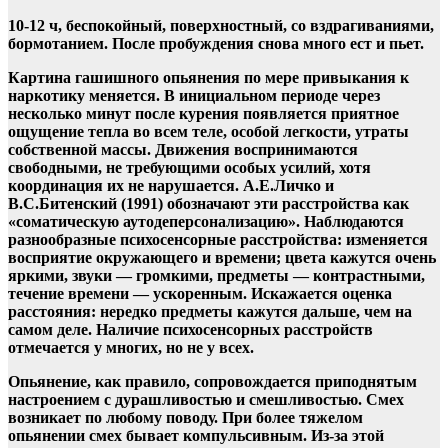
10-12 ч, беспокойный, поверхностный, со вздрагиваниями,
бормотанием. После пробуждения снова много ест и пьет.
Картина гашишного опьянения по мере привыкания к
наркотику меняется. В инициальном периоде через
несколько минут после курения появляется приятное
ощущение тепла во всем теле, особой легкости, утраты
собственной массы. Движения воспринимаются
свободными, не требующими особых усилий, хотя
координация их не нарушается. А.Е.Личко и
В.С.Битенский (1991) обозначают эти расстройства как
«соматическую аутодеперсонализацию». Наблюдаются
разнообразные психосенсорные расстройства: изменяется
восприятие окружающего и времени; цвета кажутся очень
яркими, звуки — громкими, предметы — контрастными,
течение времени — ускоренным. Искажается оценка
расстояния: нередко предметы кажутся дальше, чем на
самом деле. Наличие психосенсорных расстройств
отмечается у многих, но не у всех.
Опьянение, как правило, сопровождается приподнятым
настроением с дурашливостью и смешливостью. Смех
возникает по любому поводу. При более тяжелом
опьянении смех бывает компульсивным. Из-за этой