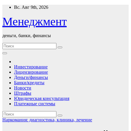
Перейти
Вс. Авг 9th, 2026
к
содержимому
Менеджмент
деньги, банки, финансы
Инвестирование
Лицензирование
Деньги/финансы
Банки/кредиты
Новости
Штрафы
Юридическая консультация
Платежные системы
Наркомания: диагностика, клиника, лечение