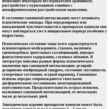
позволяют некоторым исследователям сравнивать
расстройства у курильщиков гашиша с
шизофреническими расстройствами мышления.
В состоянии гашишной интоксикации могут возникать
психотические эпизоды. При передозировке или
повышенной чувствительности к препаратам конопли они
могут наблюдаться уже в инициальном периоде (особенно у
подростков).
Психотическое состояние чаще всего характеризуется
психомоторным возбуждением, страхом, наличием
сценоподобных зрительных галлюцинаций, нередко
фантастического содержания, слуховых обманов. В
литературе описаны разные формы психотического
опьянения при гашишной интоксикации: делирий,
делириозно-онейроидный синдром, состояние спутанности,
сумеречные состояния, острый параноид. Гашишные
психозы нередко сопровождаются тяжелыми
дисфорическими состояниями, немотивированной
агрессивностью. Продолжительность острых психозов,
вызванных гашишной интоксикацией, от нескольких
часов до нескольких дней.
Эпизодическое курение препаратов конопли может быть
достаточно длительным и в течение 2—3 лет не