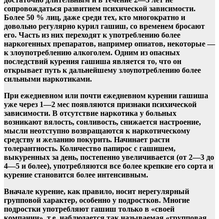
сопровождаться развитием психической зависимости.
Более 50 % лиц, даже среди тех, кто многократно и
довольно регулярно курил гашиш, со временем бросают
его. Часть из них переходят к употреблению более
наркогенных препаратов, например опиатов, некоторые —
к злоупотреблению алкоголем. Одним из опасных
последствий курения гашиша является то, что он
открывает путь к дальнейшему злоупотреблению более
сильными наркотиками.
При ежедневном или почти ежедневном курении гашиша
уже через 1—2 мес появляются признаки психической
зависимости. В отсутствие наркотика у больных
возникают вялость, сонливость, снижается настроение,
мысли неотступно возвращаются к наркотическому
средству и желанию покурить. Начинает расти
толерантность. Количество папирос с гашишем,
выкуренных за день, постепенно увеличивается (от 2—3 до
4—5 и более), употребляются все более крепкие его сорта и
курение становится более интенсивным.
Вначале курение, как правило, носит нерегулярный
групповой характер, особенно у подростков. Многие
подростки употребляют гашиш только в «своей
компании», т.е. наблюдается так называемая «групповая