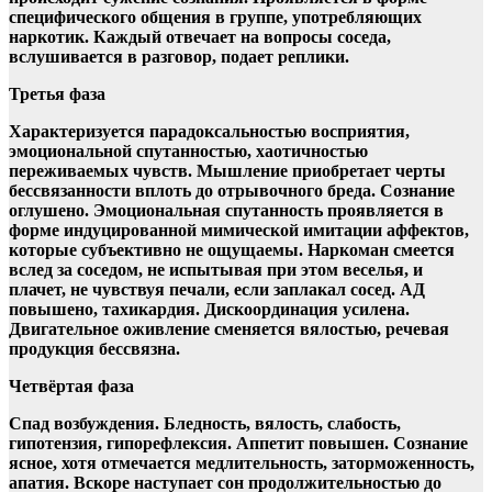
специфического общения в группе, употребляющих
наркотик. Каждый отвечает на вопросы соседа,
вслушивается в разговор, подает реплики.
Третья фаза
Характеризуется парадоксальностью восприятия,
эмоциональной спутанностью, хаотичностью
переживаемых чувств. Мышление приобретает черты
бессвязанности вплоть до отрывочного бреда. Сознание
оглушено. Эмоциональная спутанность проявляется в
форме индуцированной мимической имитации аффектов,
которые субъективно не ощущаемы. Наркоман смеется
вслед за соседом, не испытывая при этом веселья, и
плачет, не чувствуя печали, если заплакал сосед. АД
повышено, тахикардия. Дискоординация усилена.
Двигательное оживление сменяется вялостью, речевая
продукция бессвязна.
Четвёртая фаза
Спад возбуждения. Бледность, вялость, слабость,
гипотензия, гипорефлексия. Аппетит повышен. Сознание
ясное, хотя отмечается медлительность, заторможенность,
апатия. Вскоре наступает сон продолжительностью до