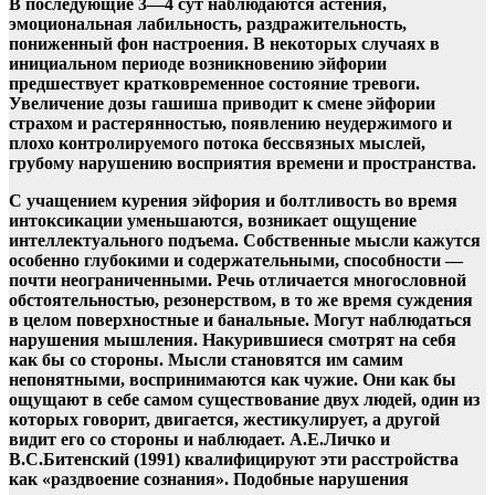
В последующие 3—4 сут наблюдаются астения,
эмоциональная лабильность, раздражительность,
пониженный фон настроения. В некоторых случаях в
инициальном периоде возникновению эйфории
предшествует кратковременное состояние тревоги.
Увеличение дозы гашиша приводит к смене эйфории
страхом и растерянностью, появлению неудержимого и
плохо контролируемого потока бессвязных мыслей,
грубому нарушению восприятия времени и пространства.
С учащением курения эйфория и болтливость во время
интоксикации уменьшаются, возникает ощущение
интеллектуального подъема. Собственные мысли кажутся
особенно глубокими и содержательными, способности —
почти неограниченными. Речь отличается многословной
обстоятельностью, резонерством, в то же время суждения
в целом поверхностные и банальные. Могут наблюдаться
нарушения мышления. Накурившиеся смотрят на себя
как бы со стороны. Мысли становятся им самим
непонятными, воспринимаются как чужие. Они как бы
ощущают в себе самом существование двух людей, один из
которых говорит, двигается, жестикулирует, а другой
видит его со стороны и наблюдает. А.Е.Личко и
В.С.Битенский (1991) квалифицируют эти расстройства
как «раздвоение сознания». Подобные нарушения