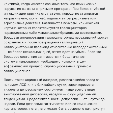
критикой, когда имеется сознание того, что психические
нарушения связаны с приемом препарата. При более глубокой
интоксикации критика отсутствует, поведение становится
неправильным, могут наблюдаться аутоагрессивные или
агрессивные действия. Развиваются психозы, клиническая
картина которых характеризуется галлюцинаторно-
параноидными либо маниакально-бредовыми состояниями.
Бредовая интерпретация галлюцинаторных переживаний может
сохраняться и после прекращения галлюцинаций.
Галлюцинаторный параноид относительно непродолжительный
— не более нескольких дней, затем идет на убыль. Если же
бредовое состояние затягивается и бред начинает
систематизироваться, необходимо исключить ши-
зофренический процесс, спровоцированный приемом
галлюциногенов.
Постинтоксикационный синдром, развивающийся вслед за
приемом ЛСД или в ближайшие сутки, характеризуется
тяжелым депрессивным состоянием, чаще всего в виде
ажитированной депрессии, нередко — с суицидальными
тенденциями. Продолжительность депрессии — от 1 суток до
недели. Если депрессия затягивается или ее клиническая
картина усложняется, это может быть расценено как приступ