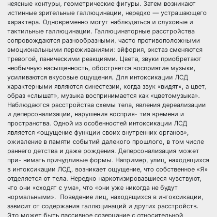
неясные контуры, геометрические фигуры. Затем возникают
истинные зрительные галлюцинации, нередко — устрашающего
характера. Одновременно могут наблюдаться и слуховые и
тактильные галлюцинации. Галлюцинаторные расстройства
сопровождаются разнообразными, часто противоположными
эмоциональными переживаниями: эйфория, экстаз сменяются
тревогой, паническими реакциями. Цвета, звуки приобретают
необычную насыщенность, обостряется восприятие музыки,
усиливаются вкусовые ощущения. Для интоксикации ЛСД
характерными являются синестезии, когда звук «видят», а цвет,
образ «слышат», музыка воспринимается как «цветомузыка».
Наблюдаются расстройства схемы тела, явления дереализации
и деперсонализации, нарушения восприя- тия времени и
пространства. Одной из особенностей интоксикации ЛСД
является «ощущение функции своих внутренних органов»,
оживление в памяти событий далекого прошлого, в том числе
раннего детства и даже рождения. Деперсонализация может
при- нимать причудливые формы. Например, улиц, находящихся
в интоксикации ЛСД, возникает ощущение, что собственное «Я»
отделяется от тела. Нередко наркотизировавшиеся чувствуют,
что они «сходят с ума», что «они уже никогда не будут
нормальными». Поведение лиц, находящихся в интоксикации,
зависит от содержания галлюцинаций и других расстройств.
Это может быть пассивное созерцание с относительной