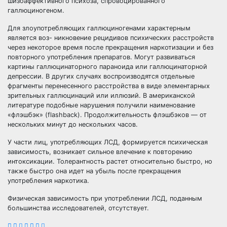
шизоаффективного психоза, спровоцированного
галлюциногеном.
Для злоупотребляющих галлюциногенами характерным
является воз- никновение рецидивов психических расстройств
через некоторое время после прекращения наркотизации и без
повторного употребления препаратов. Могут развиваться
картины галлюцинаторного параноида или галлюцинаторной
депрессии. В других случаях воспроизводятся отдельные
фрагменты перенесенного расстройства в виде элементарных
зрительных галлюцинаций или иллюзий. В американской
литературе подобные нарушения получили наименование
«флэшбэк» (flashback). Продолжительность флэшбэков — от
нескольких минут до нескольких часов.
У части лиц, употребляющих ЛСД, формируется психическая
зависимость, возникает сильное влечение к повторению
интоксикации. Толерантность растет относительно быстро, но
также быстро она идет на убыль после прекращения
употребления наркотика.
Физическая зависимость при употреблении ЛСД, поданным
большинства исследователей, отсутствует.