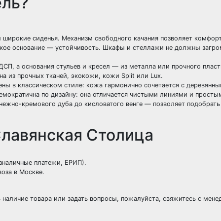
ель?
 широкие сиденья. Механизм свободного качания позволяет комфорт
ское основание — устойчивость. Шкафы и стеллажи не должны загр
ДСП, а основания стульев и кресел — из металла или прочного пласт
а из прочных тканей, экокожи, кожи Split или Lux.
ны в классическом стиле: кожа гармонично сочетается с деревянн
демократична по дизайну: она отличается чистыми линиями и прост
 нежно-кремового дуба до кисловатого венге — позволяет подобрать
лавянская Столица
зналичные платежи, ЕРИП).
оза в Москве.
ь наличие товара или задать вопросы, пожалуйста, свяжитесь с мен