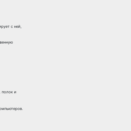
рует с ней,
твенную
 полок и
компьютеров.