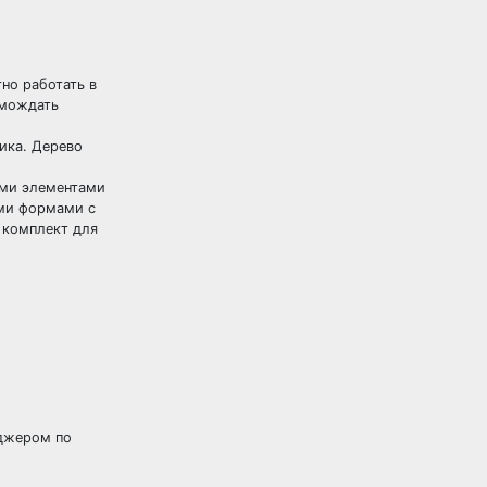
но работать в
омождать
ика. Дерево
ыми элементами
ыми формами с
 комплект для
еджером по