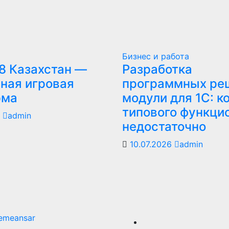
Бизнес и работа
8 Казахстан —
Разработка
ная игровая
программных ре
рма
модули для 1С: к
типового функци
6
admin
недостаточно
10.07.2026
admin
emeansar