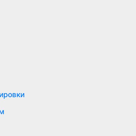
тировки
м