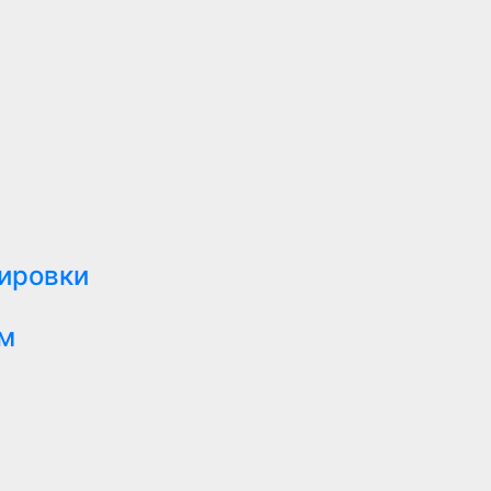
тировки
м