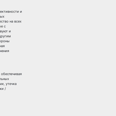
ективности и
ных
ство на всех
ые с
твуют и
другим
тороны
ная
нения
 обеспечивая
альных
ми, утечка
ки /