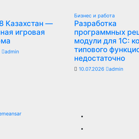
Бизнес и работа
8 Казахстан —
Разработка
ная игровая
программных ре
рма
модули для 1С: к
типового функци
6
admin
недостаточно
10.07.2026
admin
emeansar