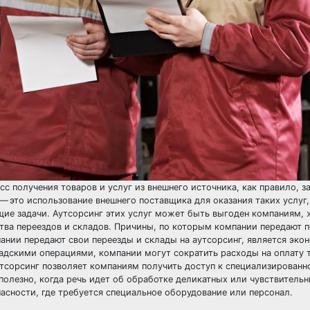
с получения товаров и услуг из внешнего источника, как правило, з
— это использование внешнего поставщика для оказания таких услуг,
ющие задачи. Аутсорсинг этих услуг может быть выгоден компаниям
ства переездов и складов. Причины, по которым компании передают 
ании передают свои переезды и склады на аутсорсинг, является эко
адскими операциями, компании могут сократить расходы на оплату т
утсорсинг позволяет компаниям получить доступ к специализированн
полезно, когда речь идет об обработке деликатных или чувствитель
асности, где требуется специальное оборудование или персонал.