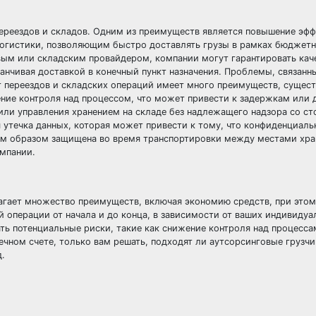
ереездов и складов. Одним из преимуществ является повышение эфф
огистики, позволяющим быстро доставлять грузы в рамках бюджет
ым или складским провайдером, компании могут гарантировать каче
канчивая доставкой в конечный пункт назначения. Проблемы, связанн
нг переездов и складских операций имеет много преимуществ, сущес
ение контроля над процессом, что может привести к задержкам или 
 или управления хранением на складе без надлежащего надзора со с
я утечка данных, которая может привести к тому, что конфиденциаль
ым образом защищена во время транспортировки между местами хра
омпании.
гает множество преимуществ, включая экономию средств, при этом
й операции от начала и до конца, в зависимости от ваших индивиду
ать потенциальные риски, такие как снижение контроля над процесса
нечном счете, только вам решать, подходят ли аутсорсинговые грузчи
.