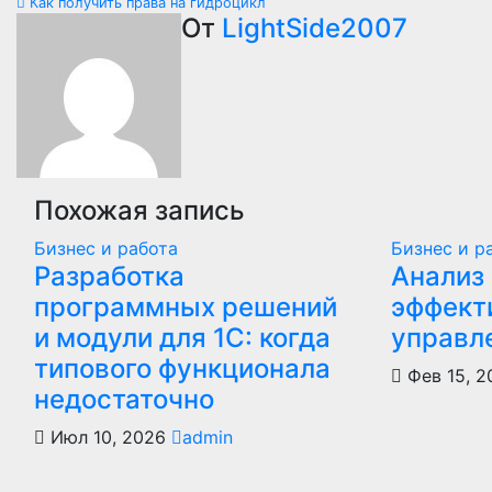
Как получить права на гидроцикл
по
От
LightSide2007
записям
Похожая запись
Бизнес и работа
Бизнес и р
Разработка
Анализ 
программных решений
эффект
и модули для 1С: когда
управл
типового функционала
Фев 15, 
недостаточно
Июл 10, 2026
admin