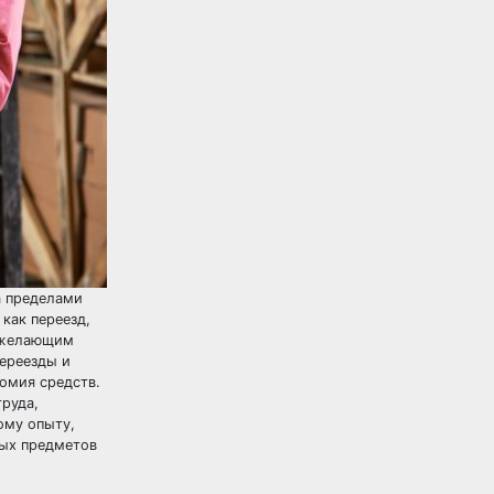
а пределами
 как переезд,
, желающим
переезды и
номия средств.
руда,
ому опыту,
ных предметов