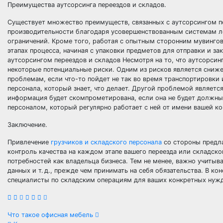
Преимущества аутсорсинга переездов и складов.
Существует множество преимуществ, связанных с аутсорсингом п
производительности благодаря усовершенствованным системам л
ограничений. Кроме того, работая с опытным сторонним мувингов
этапах процесса, начиная с упаковки предметов для отправки и за
аутсорсингом переездов и складов Несмотря на то, что аутсорси
некоторые потенциальные риски. Одним из рисков является сниж
проблемам, если что-то пойдет не так во время транспортировки
персонала, который знает, что делает. Другой проблемой являетс
информация будет скомпрометирована, если она не будет должн
персоналом, который регулярно работает с ней от имени вашей к
Заключение.
Привлечение
грузчиков и складского персонала
со стороны предла
контроль качества на каждом этапе вашего переезда или складско
потребностей как владельца бизнеса. Тем не менее, важно учитыв
данных и т. д., прежде чем принимать на себя обязательства. В ко
специалисты по складским операциям для ваших конкретных нужд
Навигация
Что такое офисная мебель