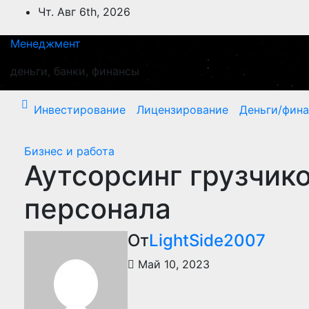
Перейти
Чт. Авг 6th, 2026
к
содержимому
Менеджмент
деньги, банки, финансы
Инвестирование
Лицензирование
Деньги/фин
Бизнес и работа
Аутсорсинг грузчико
персонала
От
LightSide2007
Май 10, 2023