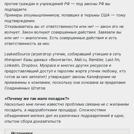
против граждан и учреждений РФ — под законы РФ вы
подпадаете.
Примеры злоумышленников, попавших в тюрьмы США — тому
подтверждение.
Отказываетесь вы от ответственности или нет — закон это не
волнует. Закон волнуют совершенные действия. Завязали вы
или нет — аналогично. Есть совершенные действия и есть
ответственность за них.
LeakedSource (агрегатор утечек, собиравший утекшие в сеть
Интернет базы данных «Вконтакте», Mail.ru, Rambler, Last.fm,
Linkedin, Dropbox, Myspace и многих других ресурсов и
предоставлявший доступ к паролям жертв утечек любому, кто
готов за них заплатит) утверждает законы Калифорнии не
применимы к компании, поскольку она основана за пределами
Соединенных Штатов.
«Почему же так мало посадок?»
Насколько мне лично известно проблема связана не с желанием
посадить, а недоработками процедур. Сложностями
объединения мелких дел из различных подразделений в одно,
опытом сбора доказательств
Источники