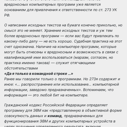
вредоносных компьютерных программ уже является
основанием для привлечения к ответственности по ст. 273 УК
РФ.
О написании исходных текстов на бумаге конечно прикольно, но
смысл это не меняет. Хранение исходных текстов и уж тем
более вредоносных программ — если вас будут привлекать по
какому-либо делу — не есть хорошо. Судебная практика на этот
счет однозначна. Наличие на компьютере программ, которые
могут быть отнесены к вредоносным и возможность в связи с
квалификацией ими воспользоваться (маразм, согласен, но
практика именно такова) — служит отягчающими
обстоятельствами
«Да я только в командной строке …»
Ранее мы говорили только о программам. Но 273я содержит и
иное: «… распространение или использование… компьютерной
информации, заведомо предназначенных». Вспоминаем, что
информация — это любой бит на компьютере.
Гражданский кодекс Российской Федерации определяет
программу для ЭВМ как «представленную в объективной форме
совокупность данных и
команд
, предназначенных для
функционирования ЭВМ и других компьютерных устройств в
целях получения определенного результата, включая