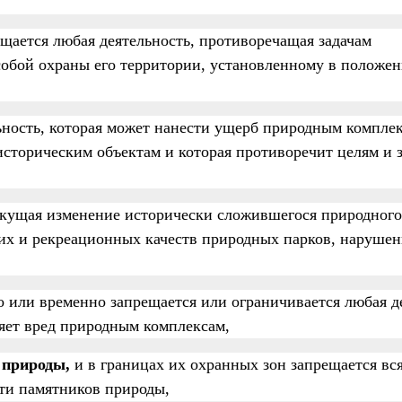
ещается любая деятельность, противоречащая задачам
собой охраны его территории, установленному в положен
ьность, которая может нанести ущерб природным компле
историческим объектам и которая противоречит целям и 
лекущая изменение исторически сложившегося природног
их и рекреационных качеств природных парков, наруше
о или временно запрещается или ограничивается любая д
няет вред природным комплексам,
 природы,
и в границах их охранных зон запрещается вс
сти памятников природы,