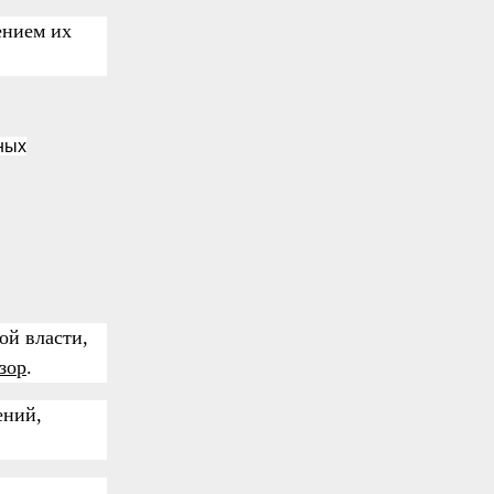
ением их
ных
ой власти,
зор
.
ений,