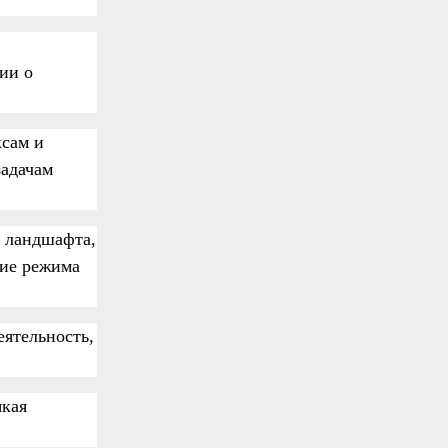
ии о
ксам и
задачам
о ландшафта,
ние режима
еятельность,
якая