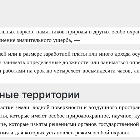
льных парков, памятников природы и других особо охра
инение значительного ущерба, —
лей или в размере заработной платы или иного дохода ос
а занимать определенные должности или заниматься опр
и работами на срок до четырехсот восьмидесяти часов, л
ные территории
стки земли, водной поверхности и воздушного простран
ты, которые имеют особое природоохранное, научное, ку
ние, которые изъяты решениями органов государственной
ания и для которых установлен режим особой охраны.