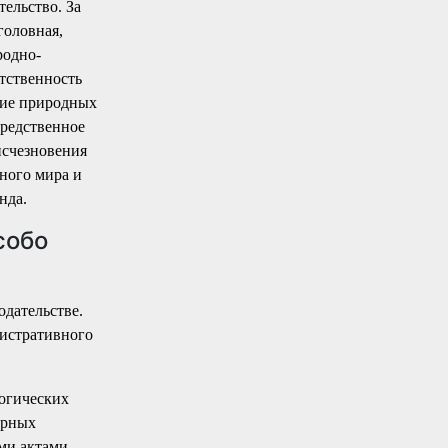
ельство. За
головная,
родно-
тственность
ние природных
средственное
исчезновения
ного мира и
нда.
собо
дательстве.
нистративного
огических
урных
ми актами