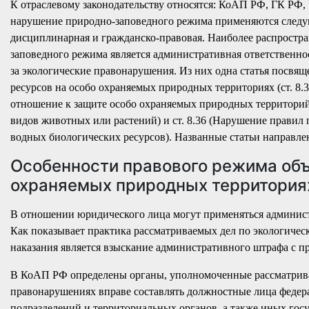
К отраслевому законодательству относятся: КоАП РФ, ГК РФ, 
нарушение природно-заповедного режима применяются следу
дисциплинарная и гражданско-правовая. Наиболее распростр
заповедного режима является административная ответственно
за экологические правонарушения. Из них одна статья посвя
ресурсов на особо охраняемых природных территориях (ст. 8.
отношение к защите особо охраняемых природных территорий.
видов животных или растений) и ст. 8.36 (Нарушение правил
водных биологических ресурсов). Названные статьи направле
Особенности правового режима объ
охраняемых природных территория
В отношении юридического лица могут применяться админист
Как показывает практика рассматриваемых дел по экологиче
наказания является взыскание административного штрафа с п
В КоАП РФ определены органы, уполномоченные рассматриват
правонарушениях вправе составлять должностные лица федер
подразделений и территориальных органов, а также иных го