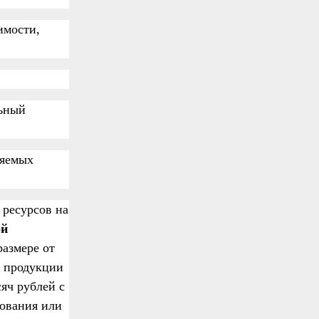
имости,
льный
няемых
ресурсов на
ой
размере от
и продукции
яч рублей с
ования или