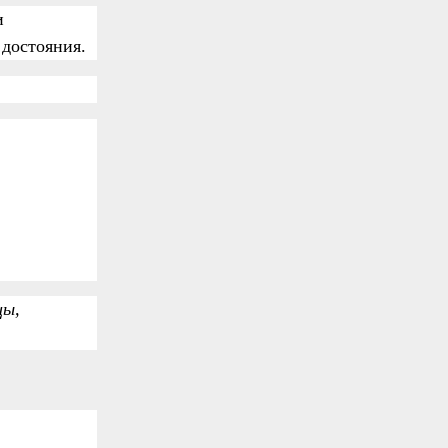
и
 достояния.
цы,