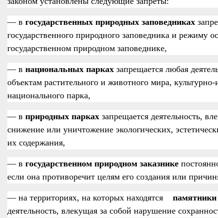
законом установлены следующие запреты:
— в
государственных природных заповедниках
запр
государственного природного заповедника и режиму о
государственном природном заповеднике,
— в
национальных парках
запрещается любая деятел
объектам растительного и животного мира, культурно-
национального парка,
— в
природных парках
запрещается деятельность, в
снижение или уничтожение экологических, эстетическ
их содержания,
— в
государственном природном заказнике
постоянн
если она противоречит целям его создания или причи
— на территориях, на которых находятся
памятники
деятельность, влекущая за собой нарушение сохранно