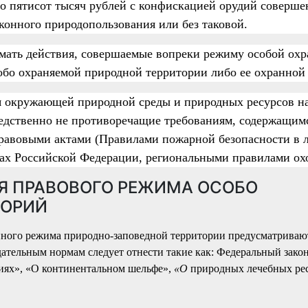
до пятисот тысяч рублей с конфискацией орудий соверше
онного природопользования или без таковой.
мать действия, совершаемые вопреки режиму особой охр
бо охраняемой природной территории либо ее охранной 
я окружающей природной среды и природных ресурсов н
редственно не противоречащие требованиям, содержащим
равовыми актами (
Правилами
пожарной безопасности в 
сах Российской Федерации, региональными
правилами
ох
Я ПРАВОВОГО РЕЖИМА ОСОБО
ТОРИЙ
нного режима природно-заповедной территории предусматриваю
дательным нормам следует отнести такие как: Федеральный зако
иях», «О континентальном шельфе»,
«О
природных лечебных рес