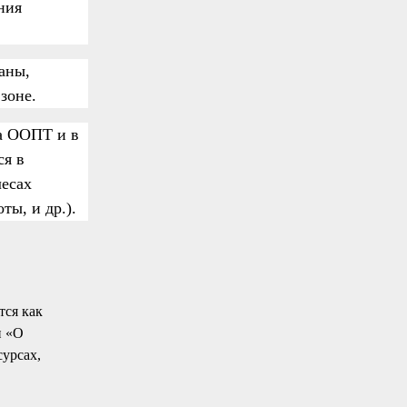
ния
аны,
зоне.
а ООПТ и в
ся в
лесах
оты, и др.).
тся как
н «О
урсах,