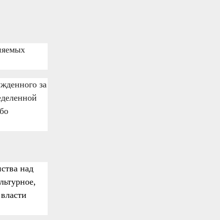
няемых
ужденного за
еделенной
ибо
ства над
льтурное,
 власти