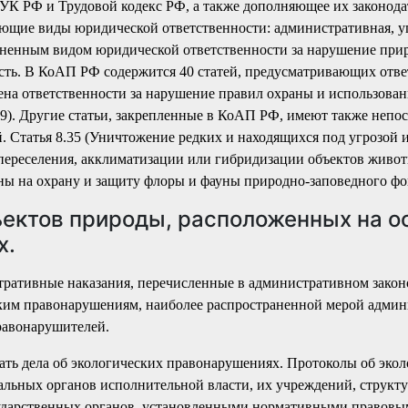
УК РФ и Трудовой кодекс РФ, а также дополняющее их законодат
ющие виды юридической ответственности: административная, у
аненным видом юридической ответственности за нарушение при
сть. В КоАП РФ содержится 40 статей, предусматривающих отве
щена ответственности за нарушение правил охраны и использова
39). Другие статьи, закрепленные в КоАП РФ, имеют также непо
 Статья 8.35 (Уничтожение редких и находящихся под угрозой 
 переселения, акклиматизации или гибридизации объектов живот
ны на охрану и защиту флоры и фауны природно-заповедного фо
ектов природы, расположенных на о
х.
ративные наказания, перечисленные в административном законо
ским правонарушениям, наиболее распространенной мерой адми
равонарушителей.
ь дела об экологических правонарушениях. Протоколы об экол
альных органов исполнительной власти, их учреждений, структ
сударственных органов, установленными нормативными правовы