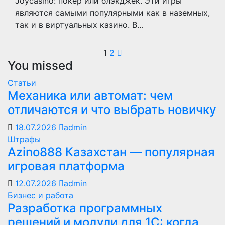
Joycasino: покер или блэкджек. Эти игры
являются самыми популярными как в наземных,
так и в виртуальных казино. В…
Пагинация
1
2
You missed
записей
Статьи
Механика или автомат: чем
отличаются и что выбрать новичку
18.07.2026
admin
Штрафы
Azino888 Казахстан — популярная
игровая платформа
12.07.2026
admin
Бизнес и работа
Разработка программных
решений и модули для 1С: когда