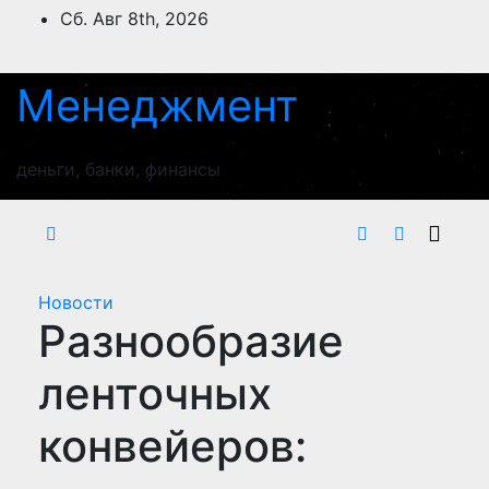
Перейти
Сб. Авг 8th, 2026
к
содержимому
Менеджмент
деньги, банки, финансы
Новости
Разнообразие
ленточных
конвейеров: