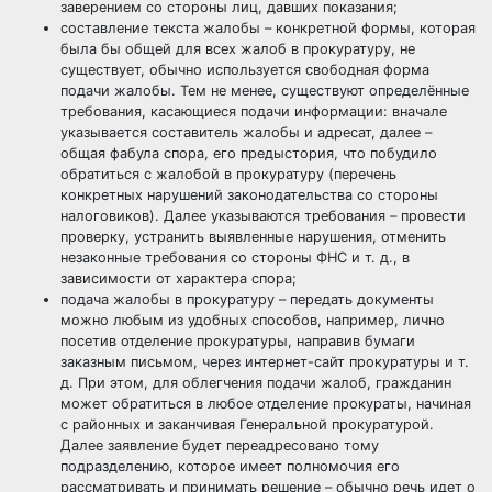
заверением со стороны лиц, давших показания;
составление текста жалобы – конкретной формы, которая
была бы общей для всех жалоб в прокуратуру, не
существует, обычно используется свободная форма
подачи жалобы. Тем не менее, существуют определённые
требования, касающиеся подачи информации: вначале
указывается составитель жалобы и адресат, далее –
общая фабула спора, его предыстория, что побудило
обратиться с жалобой в прокуратуру (перечень
конкретных нарушений законодательства со стороны
налоговиков). Далее указываются требования – провести
проверку, устранить выявленные нарушения, отменить
незаконные требования со стороны ФНС и т. д., в
зависимости от характера спора;
подача жалобы в прокуратуру – передать документы
можно любым из удобных способов, например, лично
посетив отделение прокуратуры, направив бумаги
заказным письмом, через интернет-сайт прокуратуры и т.
д. При этом, для облегчения подачи жалоб, гражданин
может обратиться в любое отделение прокураты, начиная
с районных и заканчивая Генеральной прокуратурой.
Далее заявление будет переадресовано тому
подразделению, которое имеет полномочия его
рассматривать и принимать решение – обычно речь идет о