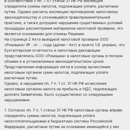
в соответствии с пп. 7 п.1 статьи 31 НК РФ инспекция
определила суммы налогов, подлежащие уплате, расчетным
путем. Однако расчеты инспекции противоречат налоговому
законодательству и сложившейся правоприменительной
практике, а также допущено нарушение существенных условий
процедуры рассмотрения материалов налоговой проверки, что
является основанием для отмены Решения.
На странице 2 Акта выездной налоговой проверки ООО
«Ромашка» № . от … года (далее – Акт) в пункте 1.6. указано, что
бухгалтерская отчетность и налоговые декларации
представлялись ООО «Ромашка» в налоговые органы в полном
объеме и в установленные законодательством сроки.
Представленная информация легла в основу вычисления
налоговым органом сумм налогов, подлежащих уплате
расчетным путем.
Однако, в нарушение пп. 7 п. 1 ст. 31 НК РФ исчисление
налоговым органом налога на прибыль и НДС, подлежащих
доплате Заявителем, было осуществлено со следующими
нарушениями: .
1. Согласно пп. 7 п. 1 статьи 31 НК РФ налоговые органы вправе
определять суммы налогов, подлежащие уплате
налогоплательщиками в бюджетную систему Российской
Федерации, расчетным путем на основании имеющейся у них