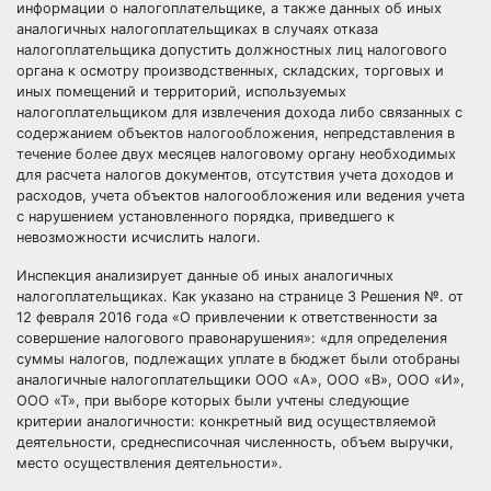
информации о налогоплательщике, а также данных об иных
аналогичных налогоплательщиках в случаях отказа
налогоплательщика допустить должностных лиц налогового
органа к осмотру производственных, складских, торговых и
иных помещений и территорий, используемых
налогоплательщиком для извлечения дохода либо связанных с
содержанием объектов налогообложения, непредставления в
течение более двух месяцев налоговому органу необходимых
для расчета налогов документов, отсутствия учета доходов и
расходов, учета объектов налогообложения или ведения учета
с нарушением установленного порядка, приведшего к
невозможности исчислить налоги.
Инспекция анализирует данные об иных аналогичных
налогоплательщиках. Как указано на странице 3 Решения №. от
12 февраля 2016 года «О привлечении к ответственности за
совершение налогового правонарушения»: «для определения
суммы налогов, подлежащих уплате в бюджет были отобраны
аналогичные налогоплательщики ООО «А», ООО «В», ООО «И»,
ООО «Т», при выборе которых были учтены следующие
критерии аналогичности: конкретный вид осуществляемой
деятельности, среднесписочная численность, объем выручки,
место осуществления деятельности».