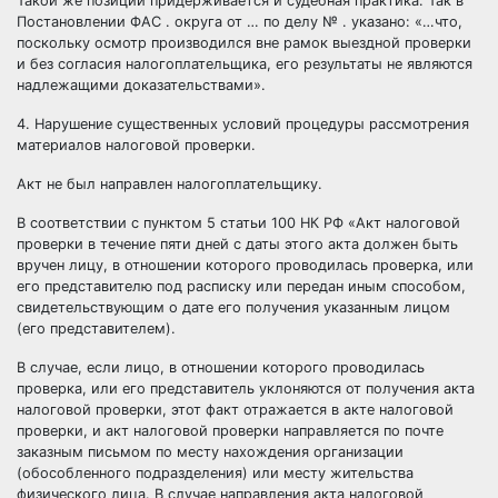
Такой же позиции придерживается и судебная практика. Так в
Постановлении ФАС . округа от … по делу № . указано: «…что,
поскольку осмотр производился вне рамок выездной проверки
и без согласия налогоплательщика, его результаты не являются
надлежащими доказательствами».
4. Нарушение существенных условий процедуры рассмотрения
материалов налоговой проверки.
Акт не был направлен налогоплательщику.
В соответствии с пунктом 5 статьи 100 НК РФ «Акт налоговой
проверки в течение пяти дней с даты этого акта должен быть
вручен лицу, в отношении которого проводилась проверка, или
его представителю под расписку или передан иным способом,
свидетельствующим о дате его получения указанным лицом
(его представителем).
В случае, если лицо, в отношении которого проводилась
проверка, или его представитель уклоняются от получения акта
налоговой проверки, этот факт отражается в акте налоговой
проверки, и акт налоговой проверки направляется по почте
заказным письмом по месту нахождения организации
(обособленного подразделения) или месту жительства
физического лица. В случае направления акта налоговой