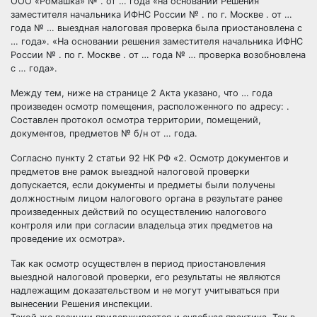
ООО «Ромашка» № . от … года «на основании Решения
заместителя начальника ИФНС России № . по г. Москве . от …
года № … выездная налоговая проверка была приостановлена с
… года». «На основании решения заместителя начальника ИФНС
России № . по г. Москве . от … года № … проверка возобновлена
с … года».
Между тем, ниже на странице 2 Акта указано, что … года
произведен осмотр помещения, расположенного по адресу: .
Составлен протокол осмотра территории, помещений,
документов, предметов № б/н от … года.
Согласно пункту 2 статьи 92 НК РФ «2. Осмотр документов и
предметов вне рамок выездной налоговой проверки
допускается, если документы и предметы были получены
должностным лицом налогового органа в результате ранее
произведенных действий по осуществлению налогового
контроля или при согласии владельца этих предметов на
проведение их осмотра».
Так как осмотр осуществлен в период приостановления
выездной налоговой проверки, его результаты не являются
надлежащим доказательством и не могут учитываться при
вынесении Решения инспекции.