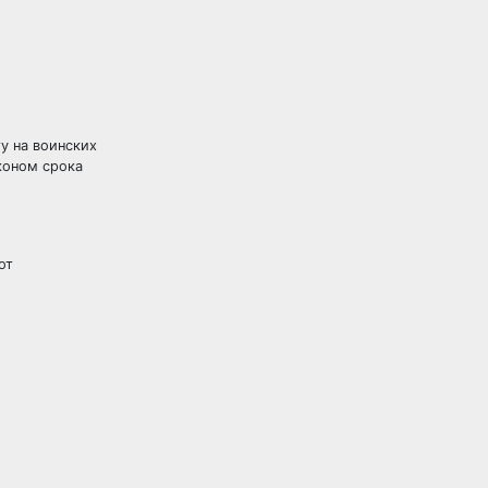
у на воинских
коном срока
от