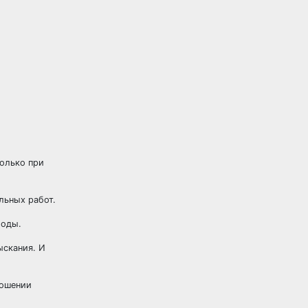
только при
льных работ.
боды.
ыскания. И
ношении