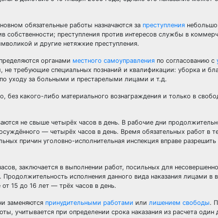
сновном обязательные работы назначаются за
преступления
небольшой
тив собственности; преступления против интересов службы в коммер
имволикой и другие нетяжкие преступления.
определяются органами
местного самоуправления
по согласованию с
, не требующие специальных познаний и квалификации: уборка и бл
по уходу за больными и престарелыми лицами и т.д.
, без какого-либо материального вознаграждения и только в свобо
ваются не свыше четырёх часов в день. В рабочие дни продолжитель
 осуждённого — четырёх часов в день. Время обязательных работ в т
ельных причин уголовно-исполнительная инспекция вправе разрешит
часов, заключается в выполнении работ, посильных для несовершенно
. Продолжительность исполнения данного вида наказания лицами в в
от 15 до 16 лет — трёх часов в день.
они заменяются
принудительными работами
или
лишением свободы
. 
ты, учитывается при определении срока наказания из расчета один 