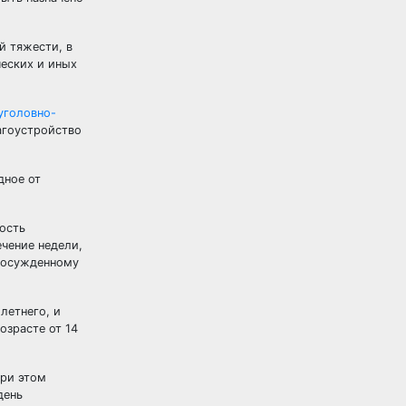
 тяжести, в
ческих и иных
уголовно-
агоустройство
дное от
ность
ечение недели,
ь осужденному
летнего, и
озрасте от 14
При этом
день