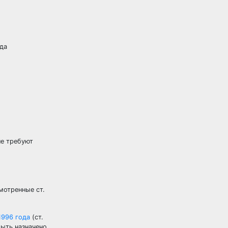
ода
не требуют
мотренные ст.
1996 года
(ст.
быть назначено