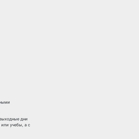
ьными
 выходные дни
 или учебы, а с