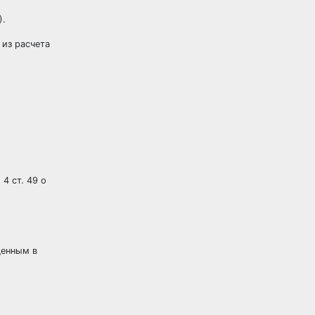
-
).
 из расчета
4 ст. 49 о
денным в