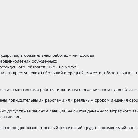
дарства, в обязательных работах – нет дохода;
овершеннолетних осужденных;
сужденного, обязательные – не могут;
ия за преступления небольшой и средней тяжести, обязательные – 
ься исправительные работы, идентичны с ограничениями для обязате
менены принудительными работами или реальным сроком лишения сво
ьно допустимая законом санкция, не считая денежного штрафного вз
денных лиц.
е равно предполагают тяжелый физический труд, не применимый в от