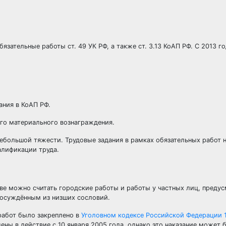
язательные работы ст. 49 УК РФ, а также ст. 3.13 КоАП РФ. С 2013 г
ания в КоАП РФ.
го материального вознаграждения.
 небольшой тяжести. Трудовые задания в рамках обязательных работ 
алификации труда.
ве можно считать городские работы и работы у частных лиц, предус
ь осуждённым из низших сословий.
 работ было закреплено в
Уголовном кодексе Российской Федерации 
ены в действие с 10 января 2005 года, однако это наказание может 