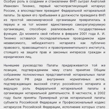
Особую роль в создании и становлении ФНП сыграл Анатолий
Иванович Тихенко, первый частнопрактикующий нотариус
России, а впоследствии президент Федеральной нотариальной
палаты. За время его пребывания в должности президента ФНП
из простой некоммерческой организации превратилась в
первую и на тот момент единственную саморегулируемую
организацию, способную реализовывать государственные
функции. До момента свой гибели в феврале 2001 года А. И.
Тихенко оставался последовательным проводником идеи
независимого, небюджетного нотариата как публично
правового, правозащитного и правоприменительного института,
стоящего на защите прав и законных интересов граждан и
юридических лиц.
Нынешнее руководство Палаты придерживается той же
позиции, подтверждением чему стало принятие Общим
собранием полномочных представителей нотариальных палат
субъектов РФ ряда внутренних нормативных актов,
подтверждающих высокий статус российского нотариата и
ведущую роль Федеральной нотариальной палаты в
организации нотариальной деятельности. В частности, в 2002
году были приняты Примерный устав нотариальной палаты
субъекта Российской Федерации и Профессиональный кодекс
нотариусов Российской Федерации, исполнение которых стало