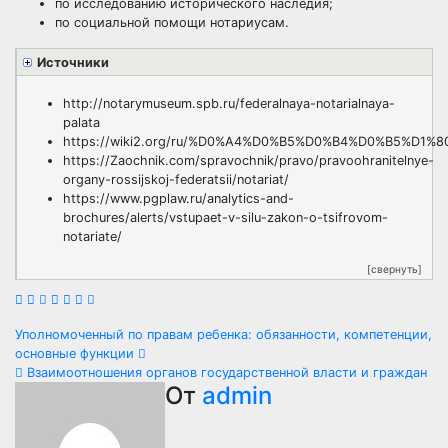
по исследованию исторического наследия;
по социальной помощи нотариусам.
Источники
http://notarymuseum.spb.ru/federalnaya-notarialnaya-
palata
https://wiki2.org/ru/%D0%A4%D0%B5%D0%B4%D0%B5
https://Zaochnik.com/spravochnik/pravo/pravoohranitelnye-
organy-rossijskoj-federatsii/notariat/
https://www.pgplaw.ru/analytics-and-
brochures/alerts/vstupaet-v-silu-zakon-o-tsifrovom-
notariate/
[свернуть]
Навигация
Уполномоченный по правам ребенка: обязанности, компетенции,
основные функции
по
Взаимоотношения органов государственной власти и граждан
От
admin
записям