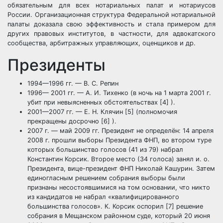
обязательным для всех нотариальных палат и нотариусов
России. Организационная структура Федеральной нотариальной
палаты доказала свою эффективность и стала примером для
других правовых институтов, в частности, для адвокатского
сообщества, арбитражных управляющих, оценщиков и др.
Президенты
1994—1996 гг. — В. С. Репин
1996— 2001 гг. — А. И. Тихенко (в ночь на 1 марта 2001 г.
убит при невыясненных обстоятельствах [4] ).
2001—2007 гг. — Е. Н. Клячин [5] (полномочия
прекращены досрочно [6] ).
2007 г. — май 2009 гг. Президент не определён: 14 апреля
2008 г. прошли выборы Президента ФНП, во втором туре
которых большинство голосов (41 из 79) набрал
Константин Корсик. Второе место (34 голоса) занял и. о.
Президента, вице-президент ФНП Николай Кашурин. Затем
единогласным решением собрания выборы были
признаны несостоявшимися на том основании, что никто
из кандидатов не набрал «квалифицированного
большинства голосов». К. Корсик оспорил [7] решение
собрания в Мещанском районном суде, который 20 июня