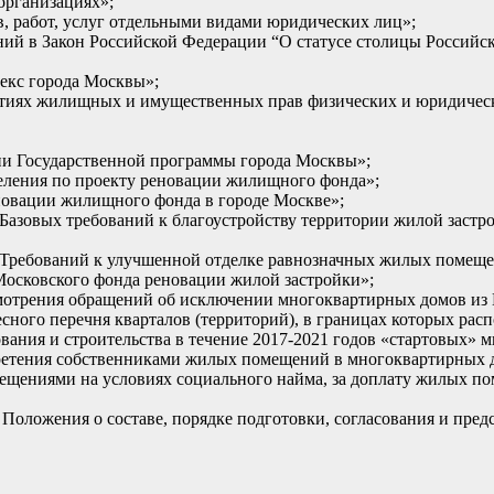
организациях»;
в, работ, услуг отдельными видами юридических лиц»;
ний в Закон Российской Федерации “О статусе столицы Российс
декс города Москвы»;
антиях жилищных и имущественных прав физических и юридиче
ии Государственной программы города Москвы»;
селения по проекту реновации жилищного фонда»;
новации жилищного фонда в городе Москве»;
и Базовых требований к благоустройству территории жилой зас
и Требований к улучшенной отделке равнозначных жилых помещ
Московского фонда реновации жилой застройки»;
ссмотрения обращений об исключении многоквартирных домов и
есного перечня кварталов (территорий), в границах которых 
вания и строительства в течение 2017-2021 годов «стартовых» 
бретения собственниками жилых помещений в многоквартирных 
щениями на условиях социального найма, за доплату жилых п
Положения о составе, порядке подготовки, согласования и пре