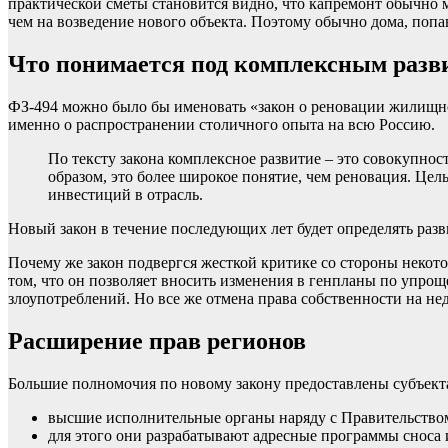
практической сметы становится видно, что капремонт обычно м
чем на возведение нового объекта. Поэтому обычно дома, попа
Что понимается под комплексным разв
ФЗ-494 можно было бы именовать «закон о реновации жилищног
именно о распространении столичного опыта на всю Россию.
По тексту закона комплексное развитие – это совокупно
образом, это более широкое понятие, чем реновация. Ц
инвестиций в отрасль.
Новый закон в течение последующих лет будет определять разв
Почему же закон подвергся жесткой критике со стороны некотор
том, что он позволяет вносить изменения в генпланы по упрощ
злоупотреблений. Но все же отмена права собственности на не
Расширение прав регионов
Большие полномочия по новому закону предоставлены субъект
высшие исполнительные органы наряду с Правительство
для этого они разрабатывают адресные программы сноса 