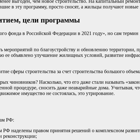
енее выгоден, чем новое строительство. На капитальный ремонт
вшие в эту программу, просто
сносят
, а жильцы получают новые
итием, цели программы
о фонда в Российской Федерации в 2021 году», но сам термин «
сть мероприятий по благоустройству и обновлению территории, 
елью ее объявлено улучшение жилищных условий, развитие инфр
итие сферы строительства за счет строительства большого объем
ых чиновников? Насколько, что его даже стали называть «закон 
енной процедуре, сносить даже неаварийные дома. Учитывая, чт
движимое имущество не состоялась, это утрирование.
ам РФ:
м РФ наделены правом принятия решений о комплексном развит
и реконструкции;