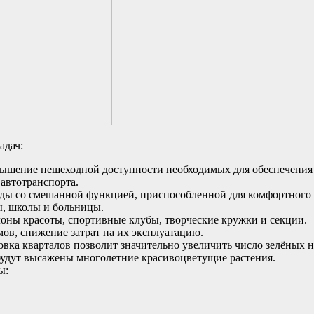
адач:
ышение пешеходной доступности необходимых для обеспечения 
автотранспорта.
ды со смешанной функцией, приспособленной для комфортного 
ы, школы и больницы.
алоны красоты, спортивные клубы, творческие кружки и секции.
в, снижение затрат на их эксплуатацию.
вка кварталов позволит значительно увеличить число зелёных 
е будут высажены многолетние красивоцветущие растения.
ы: