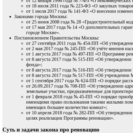
от 12 января 1996 года № 7-ФЗ «О некоммерческих 
от 18 июля 2011 года № 223-ФЗ «О закупках товаро
от 1 июля 2017 года № 141-ФЗ «О внесении измене
Законами города Москвы:
от 25 июня 2008 года № 28 «Градостроительный ко
от 17 мая 2017 года № 14 «О дополнительных гар
городе Москве».
Постановлением Правительства Москвы:
от 27 сентября 2011 года № 454-ПП «Об утвержден
от 2 мая 2017 года № 245-ПП «Об учёте мнения на
от 1 августа 2017 года № 497-ПП «О Программе ре
от 8 августа 2017 года № 515-ПП «Об утверждени
фонда»;
от 8 августа 2017 года № 516-ПП «Об утверждени
от 8 августа 2017 года № 517-ПП «Об учреждении 
от 1 сентября 2017 года № 624-ПП «О порядке ра
от 26.09.2017 года № 708-ПП «Об утверждении адр
земельные участки, предназначенные для проектиро
от 1 февраля 2018 года № 45-ПП «О порядке прио
имеющими право пользования такими жилыми поме
имеющих большее количество комнат»;
от 10 апреля 2018 года № 282-ПП «Об утверждении 
целях реализации Программы реновации».
Суть и задачи закона про реновацию