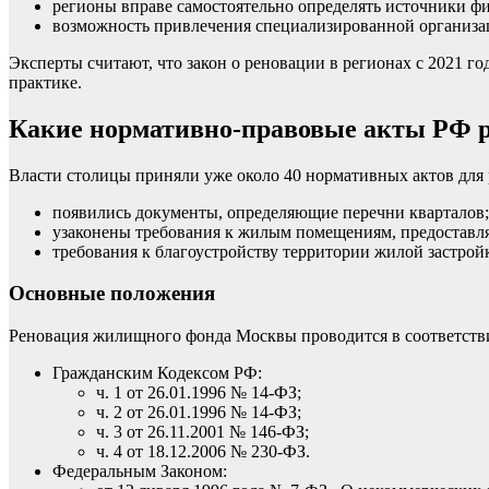
регионы вправе самостоятельно определять источники ф
возможность привлечения специализированной организац
Эксперты считают, что закон о реновации в регионах с 2021 г
практике.
Какие нормативно-правовые акты РФ р
Власти столицы приняли уже около 40 нормативных актов для
появились документы, определяющие перечни кварталов;
узаконены требования к жилым помещениям, предоставля
требования к благоустройству территории жилой застрой
Основные положения
Реновация жилищного фонда Москвы проводится в соответстви
Гражданским Кодексом РФ:
ч. 1 от 26.01.1996 № 14-ФЗ;
ч. 2 от 26.01.1996 № 14-ФЗ;
ч. 3 от 26.11.2001 № 146-ФЗ;
ч. 4 от 18.12.2006 № 230-ФЗ.
Федеральным Законом: