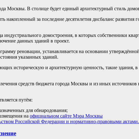
да Москвы. В столице будет единый архитектурный стиль домов
ить накопленный за последние десятилетия дисбаланс развития г
а индустриального домостроения, в которых собственники ква
ючение данных зданий в проект.
рамму реновации, устанавливается на основании утверждённой 
остояния указанных зданий.
щих историческую и архитектурную ценность, такие здания, в 
ечения средств бюджета города Москвы и из иных источников в
вляется путём:
азначенных для обнародования;
размещения на
официальном сайте Мэра Москвы
льством Российской Федерации и нормативно-правовыми актами.
снение