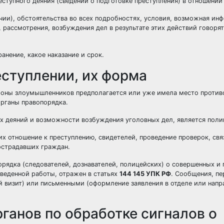
ступного деяния (сведений о подготовке преступления) в отношении 
ии), обстоятельства во всех подробностях, условия, возможная ин
 рассмотрения, возбуждения дел в результате этих действий говорят
анение, какое наказание и срок.
еступлении, их форма
ороны злоумышленников предполагается или уже имела место против
органы правопорядка.
х деяний и возможности возбуждения уголовных дел, является поли
х отношение к преступлению, свидетелей, проведение проверок, свя
острадавших граждан.
рядка (следователей, дознавателей, полицейских) о совершенных и
оведенной работы, отражен в статьях
144 145 УПК РФ
. Сообщения, п
й визит) или письменными (оформление заявления в отделе или напр
ганов по обработке сигналов о