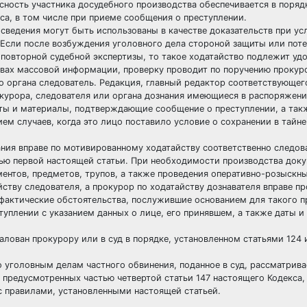
сность участника досудебного производства обеспечивается в поряд
са, в том числе при приеме сообщения о преступлении.
 сведения могут быть использованы в качестве доказательств при ус
 Если после возбуждения уголовного дела стороной защиты или пот
 повторной судебной экспертизы, то такое ходатайство подлежит уд
вах массовой информации, проверку проводит по поручению прокур
о органа следователь. Редакция, главный редактор соответствующег
курора, следователя или органа дознания имеющиеся в распоряжен
ы и материалы, подтверждающие сообщение о преступлении, а так
м случаев, когда это лицо поставило условие о сохранении в тайне
ания вправе по мотивированному ходатайству соответственно следов
стью первой настоящей статьи. При необходимости производства док
ментов, предметов, трупов, а также проведения оперативно-розыскн
ству следователя, а прокурор по ходатайству дознавателя вправе пр
 фактические обстоятельства, послужившие основанием для такого п
уплении с указанием данных о лице, его принявшем, а также даты и
лован прокурору или в суд в порядке, установленном статьями 124 
о уголовным делам частного обвинения, поданное в суд, рассматрива
, предусмотренных частью четвертой статьи 147 настоящего Кодекса,
с правилами, установленными настоящей статьей.