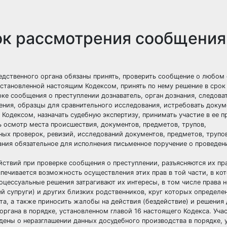
ок рассмотрения сообщения
ледственного органа обязаны принять, проверить сообщение о любо
становленной настоящим Кодексом, принять по нему решение в срок 
рке сообщения о преступлении дознаватель, орган дознания, следова
ения, образцы для сравнительного исследования, истребовать докум
Кодексом, назначать судебную экспертизу, принимать участие в ее п
ь осмотр места происшествия, документов, предметов, трупов,
ых проверок, ревизий, исследований документов, предметов, трупов
нания обязательное для исполнения письменное поручение о проведен
йствий при проверке сообщения о преступлении, разъясняются их пр
печивается возможность осуществления этих прав в той части, в ко
ессуальные решения затрагивают их интересы, в том числе права н
ей супруги) и других близких родственников, круг которых определе
та, а также приносить жалобы на действия (бездействие) и решения 
органа в порядке, установленном главой 16 настоящего Кодекса. Уча
ены о неразглашении данных досудебного производства в порядке, 