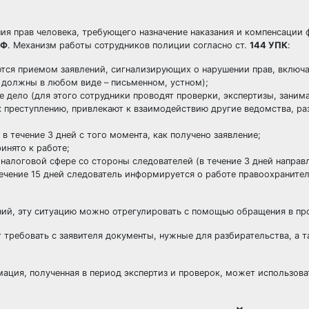
ия прав человека, требующего назначение наказания и компенсации 
РФ
. Механизм работы сотрудников полиции согласно ст.
144 УПК
:
ются приемом заявлений, сигнализирующих о нарушении прав, вклю
 должны в любом виде – письменном, устном);
е дело (для этого сотрудники проводят проверки, экспертизы, зани
 преступлению, привлекают к взаимодействию другие ведомства, р
 течение 3 дней с того момента, как получено заявление;
инято к работе;
алоговой сфере со стороны следователей (в течение 3 дней направл
ечение 15 дней следователь информируется о работе правоохранител
ений, эту ситуацию можно отрегулировать с помощью обращения в пр
т требовать с заявителя документы, нужные для разбирательства, а 
ация, полученная в период экспертиз и проверок, может использова