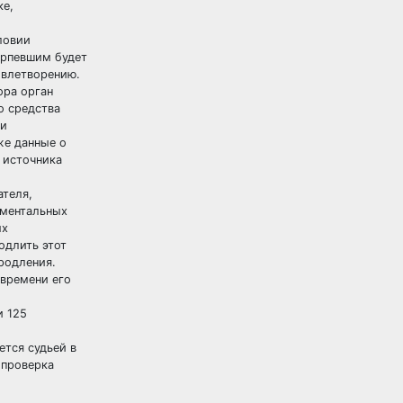
ке,
ловии
ерпевшим будет
овлетворению.
ора орган
о средства
ии
же данные о
 источника
ателя,
ументальных
ых
одлить этот
родления.
 времени его
и 125
ется судьей в
 проверка