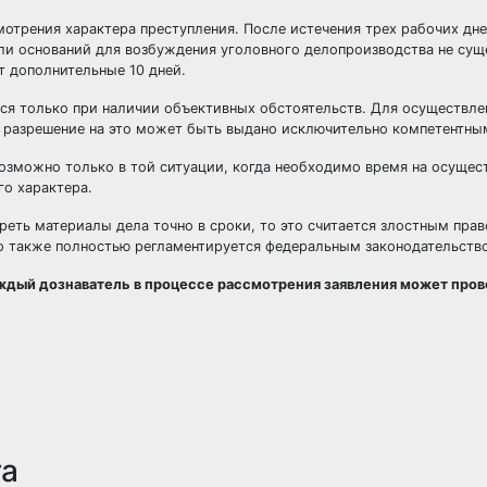
мотрения характера преступления. После истечения трех рабочих дн
сли оснований для возбуждения уголовного делопроизводства не сущ
т дополнительные 10 дней.
я только при наличии объективных обстоятельств. Для осуществле
ко разрешение на это может быть выдано исключительно компетентн
возможно только в той ситуации, когда необходимо время на осущес
о характера.
реть материалы дела точно в сроки, то это считается злостным пра
то также полностью регламентируется федеральным законодательств
ждый дознаватель в процессе рассмотрения заявления может про
та