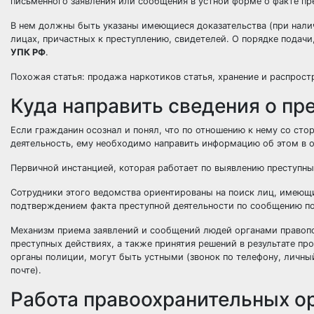
письменного заявления или сообщения в устной форме о факте пре
В нем должны быть указаны имеющиеся доказательства (при налич
лицах, причастных к преступлению, свидетелей. О порядке подачи,
УПК РФ
.
Похожая статья: продажа наркотиков статья, хранение и распростр
Куда направить сведения о пр
Если гражданин осознал и понял, что по отношению к нему со ст
деятельность, ему необходимо направить информацию об этом в 
Первичной инстанцией, которая работает по выявлению преступны
Сотрудники этого ведомства ориентированы на поиск лиц, имеющи
подтверждением факта преступной деятельности по сообщению п
Механизм приема заявлений и сообщений людей органами правопо
преступных действиях, а также принятия решений в результате пр
органы полиции, могут быть устными (звонок по телефону, личны
почте).
Работа правоохранительных ор