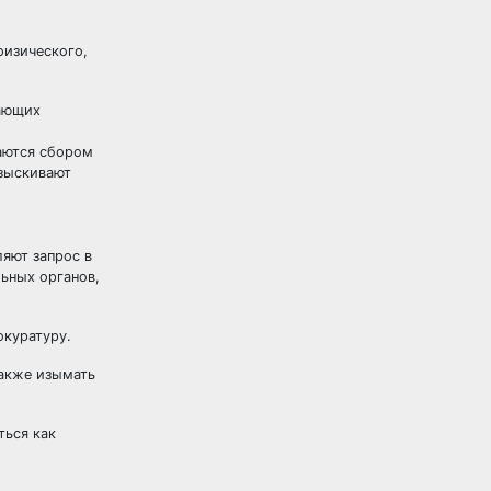
физического,
чающих
маются сбором
азыскивают
яют запрос в
ьных органов,
окуратуру.
также изымать
ться как