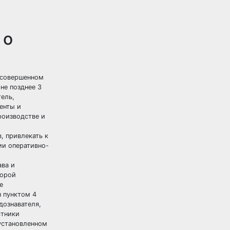
 о
м совершенном
не позднее 3
тель,
енты и
роизводстве и
, привлекать к
ии оперативно-
ава и
торой
е
н пунктом 4
дознавателя,
стники
установленном