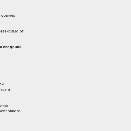
а обычно
езависимо от
а сведений
ой
ных в
дений
Уголовного