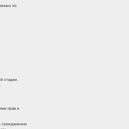
енных из
й стадии.
.
ием прав и
м гражданином