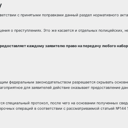
у
тветствии с принятыми поправками данный раздел нормативного акт
ения о преступлениях. Это же касается и отдельных полицейских, н
едоставляет каждому заявителю право на передачу любого набор
ующим федеральным законодательством разрешается скрывать основн
агоприятное для заявителей действие оказывает предоставление дан
тся специальный протокол, после чего на основании полученных све
ерочных операций в соответствии с рассматриваемой статьей №144 