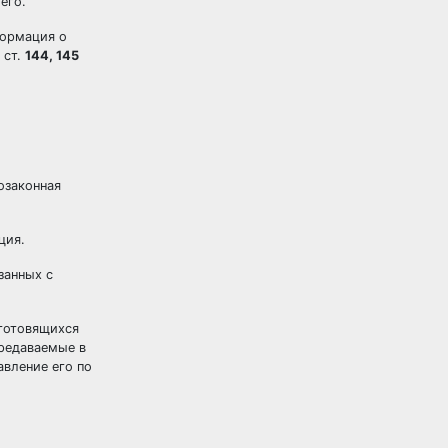
его.
формация о
 ст.
144, 145
озаконная
ция.
занных с
 готовящихся
ередаваемые в
авление его по