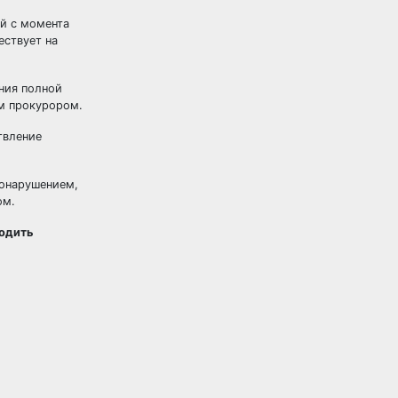
ей с момента
ествует на
ния полной
ым прокурором.
твление
вонарушением,
ом.
водить