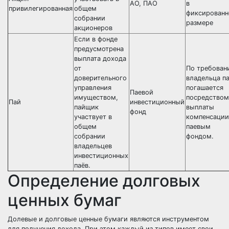
АО, ПАО
в
привилегированная
общем
фиксирован
собрании
размере
акционеров
Если в фонде
предусмотрена
выплата дохода
от
По требован
доверительного
владельца п
управления
погашается
Паевой
имуществом,
посредством
Пай
инвестиционный
пайщик
выплаты
фонд
участвует в
компенсации
общем
паевым
собрании
фондом.
владельцев
инвестиционных
паёв.
Определение долговых
ценных бумаг
Долевые и долговые ценные бумаги являются инструментом
для получения дохода. При этом каждый из типов имеет свои