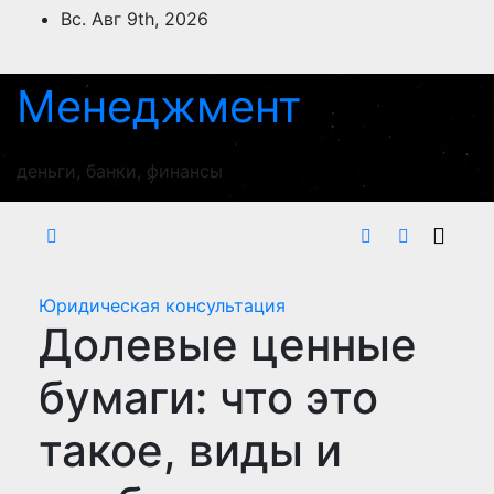
Перейти
Вс. Авг 9th, 2026
к
содержимому
Менеджмент
деньги, банки, финансы
Юридическая консультация
Долевые ценные
бумаги: что это
такое, виды и