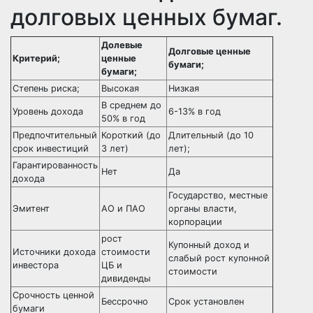
долговых ценных бумаг.
Долевые
Долговые ценные
Критерий;
ценные
бумаги;
бумаги;
Степень риска;
Высокая
Низкая
В среднем до
Уровень дохода
6-13% в год
50% в год
Предпочтительный
Короткий (до
Длительный (до 10
срок инвестиций
3 лет)
лет);
Гарантированность
Нет
Да
дохода
Государство, местные
Эмитент
АО и ПАО
органы власти,
корпорации
рост
Купонный доход и
Источники дохода
стоимости
слабый рост купонной
инвестора
ЦБ и
стоимости
дивиденды
Срочность ценной
Бессрочно
Срок установлен
бумаги