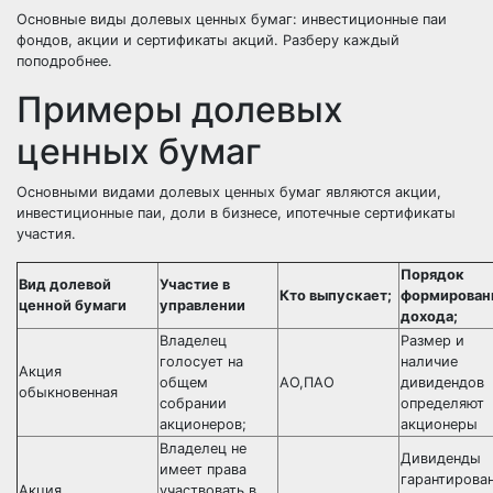
Основные виды долевых ценных бумаг: инвестиционные паи
фондов, акции и сертификаты акций. Разберу каждый
поподробнее.
Примеры долевых
ценных бумаг
Основными видами долевых ценных бумаг являются акции,
инвестиционные паи, доли в бизнесе, ипотечные сертификаты
участия.
Порядок
Вид долевой
Участие в
Кто выпускает;
формирован
ценной бумаги
управлении
дохода;
Владелец
Размер и
голосует на
наличие
Акция
общем
АО,ПАО
дивидендов
обыкновенная
собрании
определяют
акционеров;
акционеры
Владелец не
Дивиденды
имеет права
гарантирова
Акция
участвовать в