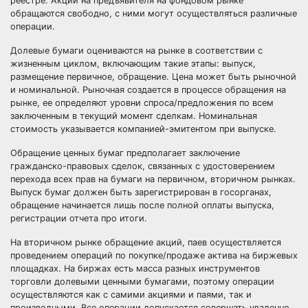
реестре. Акции на предъявителя на фондовом рынке
обращаются свободно, с ними могут осуществляться различные
операции.
Долевые бумаги оцениваются на рынке в соответствии с
жизненным циклом, включающим такие этапы: выпуск,
размещение первичное, обращение. Цена может быть рыночной
и номинальной. Рыночная создается в процессе обращения на
рынке, ее определяют уровни спроса/предложения по всем
заключенным в текущий момент сделкам. Номинальная
стоимость указывается компанией-эмитентом при выпуске.
Обращение ценных бумаг предполагает заключение
гражданско-правовых сделок, связанных с удостоверением
перехода всех прав на бумаги на первичном, вторичном рынках.
Выпуск бумаг должен быть зарегистрирован в госорганах,
обращение начинается лишь после полной оплаты выпуска,
регистрации отчета про итоги.
На вторичном рынке обращение акций, паев осуществляется
проведением операций по покупке/продаже актива на биржевых
площадках. На биржах есть масса разных инструментов
торговли долевыми ценными бумагами, поэтому операции
осуществляются как с самими акциями и паями, так и
производными. Все операции допускается совершать удаленно,