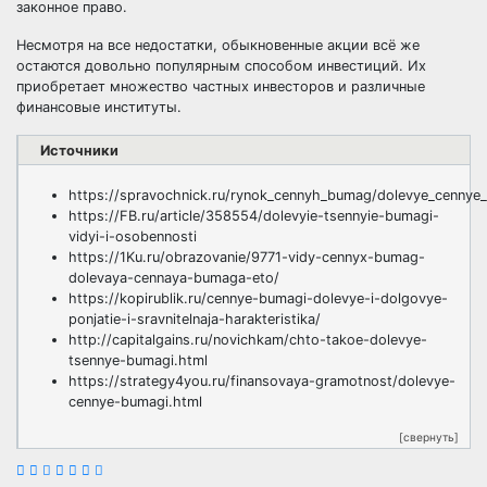
законное право.
Несмотря на все недостатки, обыкновенные акции всё же
остаются довольно популярным способом инвестиций. Их
приобретает множество частных инвесторов и различные
финансовые институты.
Источники
https://spravochnick.ru/rynok_cennyh_bumag/dolevye_cennye
https://FB.ru/article/358554/dolevyie-tsennyie-bumagi-
vidyi-i-osobennosti
https://1Ku.ru/obrazovanie/9771-vidy-cennyx-bumag-
dolevaya-cennaya-bumaga-eto/
https://kopirublik.ru/cennye-bumagi-dolevye-i-dolgovye-
ponjatie-i-sravnitelnaja-harakteristika/
http://capitalgains.ru/novichkam/chto-takoe-dolevye-
tsennye-bumagi.html
https://strategy4you.ru/finansovaya-gramotnost/dolevye-
cennye-bumagi.html
[свернуть]