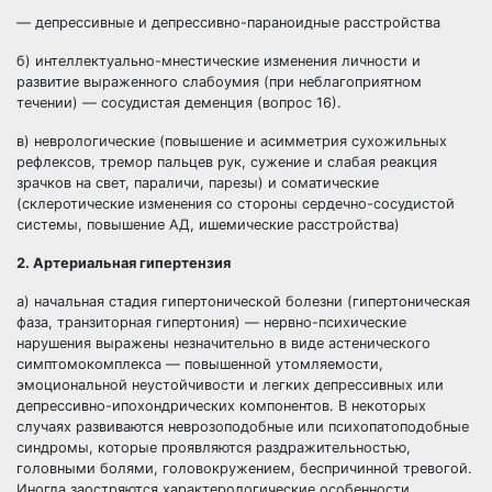
— депрессивные и депрессивно-параноидные расстройства
б) интеллектуально-мнестические изменения личности и
развитие выраженного слабоумия (при неблагоприятном
течении) — сосудистая деменция (вопрос 16).
в) неврологические (повышение и асимметрия сухожильных
рефлексов, тремор пальцев рук, сужение и слабая реакция
зрачков на свет, параличи, парезы) и соматические
(склеротические изменения со стороны сердечно-сосудистой
системы, повышение АД, ишемические расстройства)
2. Артериальная гипертензия
а) начальная стадия гипертонической болезни (гипертоническая
фаза, транзиторная гипертония) — нервно-психические
нарушения выражены незначительно в виде астенического
симптомокомплекса — повышенной утомляемости,
эмоциональной неустойчивости и легких депрессивных или
депрессивно-ипохондрических компонентов. В некоторых
случаях развиваются неврозоподобные или психопатоподобные
синдромы, которые проявляются раздражительностью,
головными болями, головокружением, беспричинной тревогой.
Иногда заостряются характерологические особенности