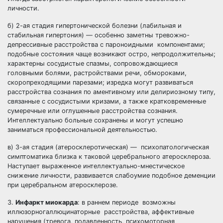
личности.
б) 2-ая стадия гипертонической болезни (лабильная и
стабильная гипертония) — особенно заметны тревожно-
депрессивные расстройства с пароноидными компонентами;
подобные состояния чаще возникают остро, непродолжительны;
характерны сосудистые спазмы, сопровождающиеся
головными болями, растройствами речи, обмороками,
скоропреходящими парезами; изредка могут развиваться
расстройства сознания по аментивному или делириозному типу,
связанные с сосудистыми кризами, а также кратковременные
сумеречные или оглушенные расстройства сознания.
Интеллектуально больные сохранены и могут успешно
заниматься профессиональной деятельностью.
в) 3-ая стадия (атеросклеротическая) — психопатологическая
симптоматика близка к таковой церебрального атеросклероза.
Наступает выраженное интеллектуально-мнестическое
снижение личности, развивается слабоумие подобное деменции
при церебральном атеросклерозе.
3.
Инфаркт миокарда
: в раннем периоде возможны
иллюзорногаллюцинаторные расстройства, аффективные
нарушения (тревога, подавленность, психомоторная