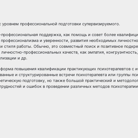
с уровнем профессиональной подготовки супервизируемого.
о-профессиональная поддержка, как помощь и совет более квалифиц
 профессионализма и уверенности, развития необходимых личностно
 и стиля работы. Обычно, это совместный поиск и позитивное подкр
личностно-профессиональных качеств, как эмпатия, конгруэнтность,
ализации и др.
к форма повышения квалификации практикующих психотерапевтов с 
ванные и структурированные встречи психотерапевта или группы пс
етическую подготовку, но также большой практический и методолог
трудностей и ошибок в проведении различных методов психотерапии