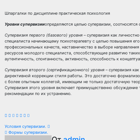
Шпаргалки по дисциплине практическая психология
Уровни супервизии
определяются целью супервизии, соотносятся 
Супервизия первого (базового) уровня
– супервизия как личностн
специалиста начинающему психотерапевту с целью повышения его
профессиональных качеств, наставничество в выборе направления
ресурсов молодого специалиста, способствующие развитию таких 
аутентичность, спонтанность, активность, способность к концепту
Супервизия второго (сертификационного) уровня
– супервизия ка
директивной коррекции стиля работы. Это достаточно формализо
с более опытным коллегой, имеющим не только достаточную теор
Супервизия этого уровня включает преимущественно обсуждение 
рекомендации по их устранению.
Навигация
Условия супервизии.
Формы супервизии.
От
admin