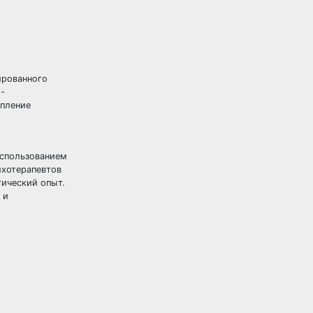
ированного
-
епление
использованием
ихотерапевтов
ический опыт.
 и