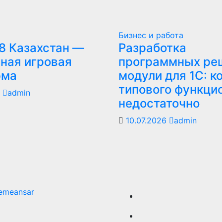
Бизнес и работа
8 Казахстан —
Разработка
ная игровая
программных ре
рма
модули для 1С: к
типового функци
6
admin
недостаточно
10.07.2026
admin
emeansar