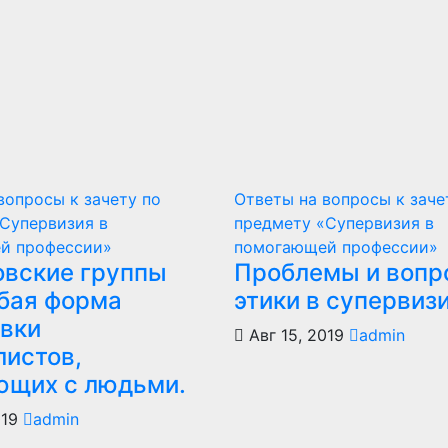
вопросы к зачету по
Ответы на вопросы к заче
Супервизия в
предмету «Супервизия в
й профессии»
помогающей профессии»
овские группы
Проблемы и вопр
обая форма
этики в супервизи
овки
Авг 15, 2019
admin
листов,
ющих с людьми.
019
admin