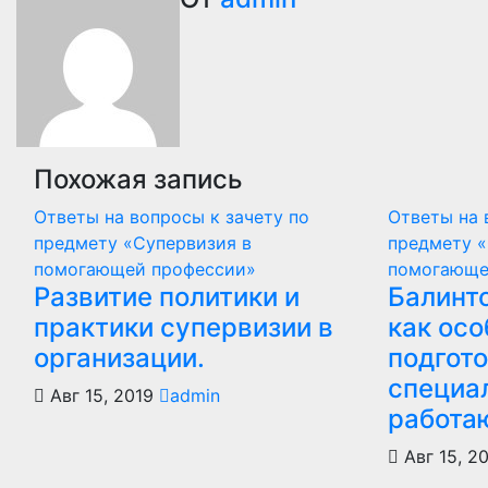
по
записям
Похожая запись
Ответы на вопросы к зачету по
Ответы на 
предмету «Супервизия в
предмету «
помогающей профессии»
помогающе
Развитие политики и
Балинт
практики супервизии в
как ос
организации.
подгот
специа
Авг 15, 2019
admin
работа
Авг 15, 2