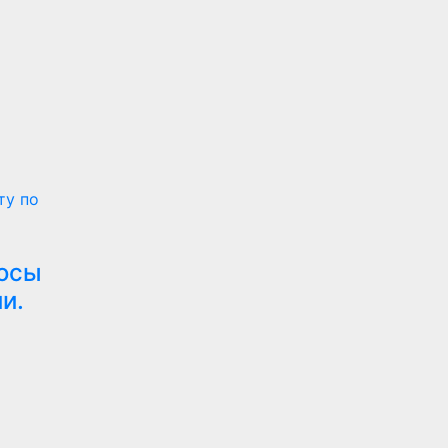
ту по
осы
и.