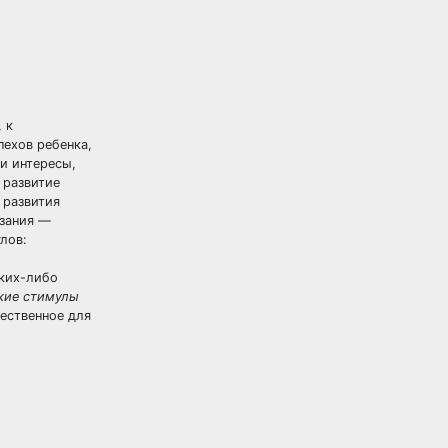
 к
пехов ребенка,
и интересы,
 развитие
 развития
азания —
лов:
аких-либо
кие стимулы
щественное для