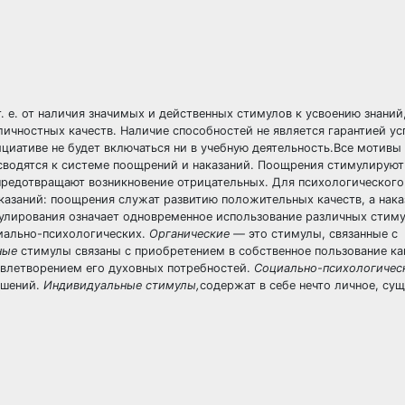
т. е. от наличия значимых и действенных стимулов к усвоению знаний,
чностных качеств. Наличие способностей не является гарантией ус
циативе не будет включаться ни в учебную деятельность.Все мотивы 
 сводятся к системе поощрений и наказаний. Поощрения стимулируют
предотвращают возникновение отрицательных. Для психологического
казаний: поощрения служат развитию положительных качеств, а нак
улирования означает одновременное использование различных стиму
иально-психологических.
Органические —
это стимулы, связанные с
ные
стимулы связаны с приобретением в собственное пользование к
влетворением его духовных потребностей.
Социально-психологичес
ошений.
Индивидуальные стимулы,
содержат в себе нечто личное, су