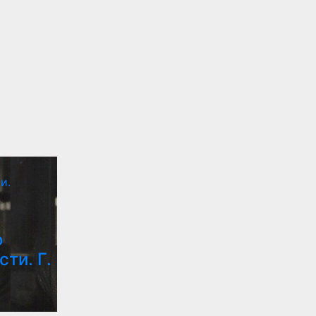
и.
о
ти. Г.