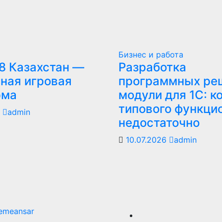
Бизнес и работа
8 Казахстан —
Разработка
ная игровая
программных ре
рма
модули для 1С: к
типового функци
6
admin
недостаточно
10.07.2026
admin
emeansar