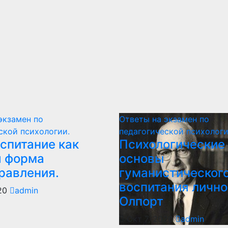
экзамен по
Ответы на экзамен по
ской психологии.
педагогической психологи
спитание как
Психологические
 форма
основы
равления.
гуманистическог
воспитания личнос
020
admin
Олпорт
Окт 7, 2020
admin