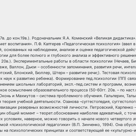
в. до кон.19в.). Родоначальник Я.А. Коменский «Великая дидактика».
мет воспитания». П.Ф. Каптерев «Педагогическая психология» (ввел в
 основанных на наблюдении, анализе и оценке педагогической дейс
огии для более полного и глубокого анализа и эффективного решени
г 20в.). Экспериментальные работы в области психологии (Нечаев, Би
же, Валлон, Дьюи – особенности запоминания, развития речи, интел
отский, Блонский, Бюллер, Штерн – развитие речи;). Тестовая психоло
х наук к развитию ребенка). Формирование пед.психологии (ПП) связ
нением школьных лабораторий, эксп.-пед.систем и программ, возн
кое осмысление образовательного процесса (50-60гг. 20в. – по наст.
Оконь и Махмутов – система проблемного обучения. Гальперин, Талы
 теория учебной деятельности. Озанова –суггестопедия, суггестолог
тивизации резервных возможностей личности. Петровский, Карпенко –
ин общий момент – теорет.обоснование наиболее адекватный, с точк
х условиях, наверное, можно говорить о начале нового
четвертого э
аемой
«психологической педагогики»
(В.П. Зинченко, 1994). Она обусл
ы на психологических принципах и соответствующей ее «культурно-