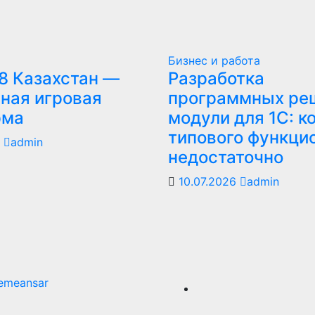
Бизнес и работа
8 Казахстан —
Разработка
ная игровая
программных ре
рма
модули для 1С: к
типового функци
6
admin
недостаточно
10.07.2026
admin
emeansar