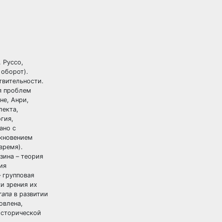
 Руссо,
 оборот).
твительности.
я проблем
не, Анри,
лекта,
гия,
ано с
икновением
время).
зина – теория
ия
 групповая
и зрения их
тапа
в развитии
овлена,
исторической