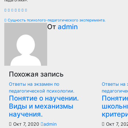
педагогики».
Навигация
Сущность психолого-педагогического эксперимента.
От
admin
по
записям
Похожая запись
Ответы на экзамен по
Ответы на 
педагогической психологии.
педагогиче
Понятие о научении.
Поняти
Виды и механизмы
школьни
научения.
критери
Окт 7, 2020
admin
Окт 7, 2