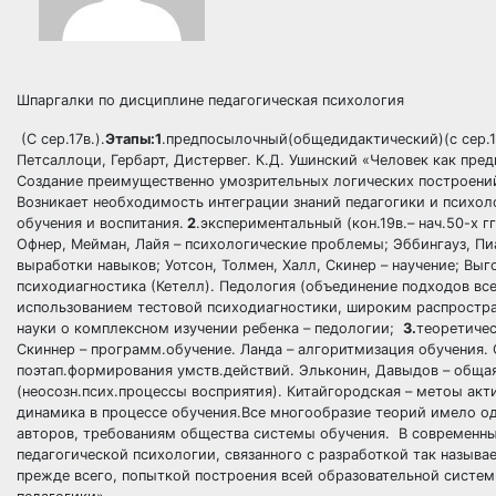
Шпаргалки по дисциплине педагогическая психология
(С сер.17в.).
Этапы:1
.предпосылочный(общедидактический)(с сер.17
Петсаллоци, Гербарт, Дистервег. К.Д. Ушинский «Человек как пред
Создание преимущественно умозрительных логических построений,
Возникает необходимость интеграции знаний педагогики и психол
обучения и воспитания.
2
.экспериментальный (кон.19в.– нач.50-х г
Офнер, Мейман, Лайя – психологические проблемы; Эббингауз, Пиа
выработки навыков; Уотсон, Толмен, Халл, Скинер – научение; Выг
психодиагностика (Кетелл). Педология (объединение подходов все
использованием тестовой психодиагностики, широким распростра
науки о комплексном изучении ребенка – педологии;
3.
теоретичес
Скиннер – программ.обучение. Ланда – алгоритмизация обучения. 
поэтап.формирования умств.действий. Эльконин, Давыдов – общая
(неосозн.псих.процессы восприятия). Китайгородская – метоы ак
динамика в процессе обучения.Все многообразие теорий имело од
авторов, требованиям общества системы обучения. В современны
педагогической психологии, связанного с разработкой так назыв
прежде всего, попыткой построения всей образовательной систем